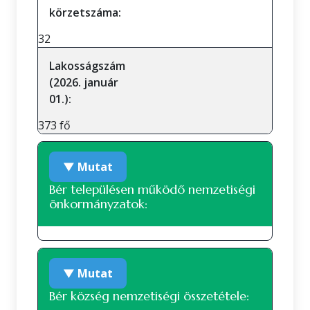
körzetszáma:
32
Lakosságszám
(2026. január
01.):
373 fő
▼ Mutat
Bér településen működő nemzetiségi
önkormányzatok:
Szlovák nemzetiségi önkormányzat
▼ Mutat
Bér község nemzetiségi összetétele: