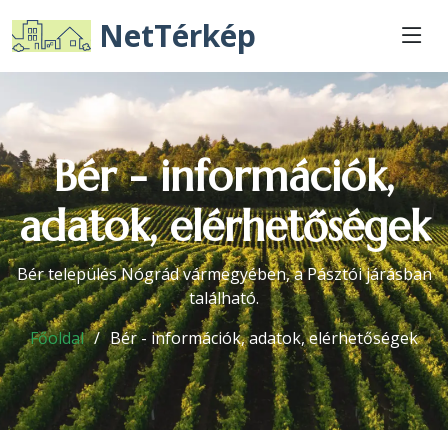
NetTérkép
Bér - információk,
adatok, elérhetőségek
Bér település Nógrád vármegyében, a Pásztói járásban
található.
Főoldal
Bér - információk, adatok, elérhetőségek