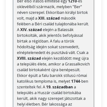
Bér első írásos említése egy
1210
-es
oklevélből származik, melyben "Ber"
néven szerepel. Ekkoriban királyi birtok
volt, majd a
XIII. század
második
felében a Béri család tulajdonába került.
A
XIV. század
elején a Balassák
birtokolták, akik jelentős befolyással
bírtak a régióban. A falu a török
hódoltság idején sokat szenvedett,
elnéptelenedett és pusztává vált. Csak a
XVIII. század
elején kezdődött meg újra
a település élete, amikor a Grassalkovich
család birtokaként újra benépesült.
Ekkor épült a falu barokk stílusú római
katolikus temploma is, melyet
1744
-ben
szenteltek fel. A
19. században
a
település a Huszár család birtokába
került, akik nagy szerepet játszottak a
helyi életben. Bér lakossága az