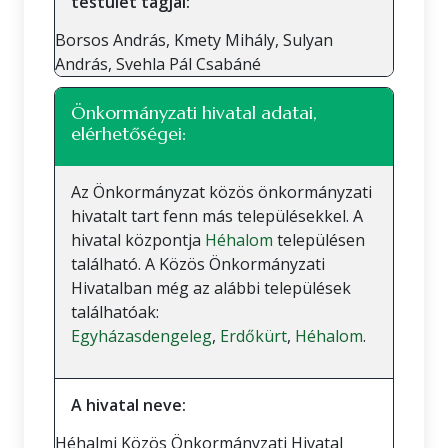
testület tagjai:
Borsos András, Kmety Mihály, Sulyan
András, Svehla Pál Csabáné
Önkormányzati hivatal adatai,
elérhetőségei:
Az Önkormányzat közös önkormányzati
hivatalt tart fenn más településekkel. A
hivatal központja
Héhalom
településen
található. A Közös Önkormányzati
Hivatalban még az alábbi települések
találhatóak:
Egyházasdengeleg
,
Erdőkürt
,
Héhalom
.
A hivatal neve:
Héhalmi Közös Önkormányzati Hivatal