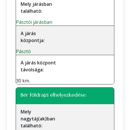
Mely járásban
található:
Pásztói járásban
A járás
központja:
Pásztó
A járás központ
távolsága:
30 km.
Bér földrajzi elhelyezkedése:
Mely
nagytáj(ak)ban
található: