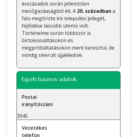
évszázadok során jellemzően
mezőgazdaságból élt. A
20. században
a
falu megőrizte kis települési jellegét,
fejlődése lassúbb ütemű volt.
Történelme során többször is
birtokosváltásokon és
megpróbáltatásokon ment keresztül, de
mindig sikerült újjáélednie.
Egyéb hasznos adatok:
Postai
irányítószám:
3045
Vezetékes
telefon