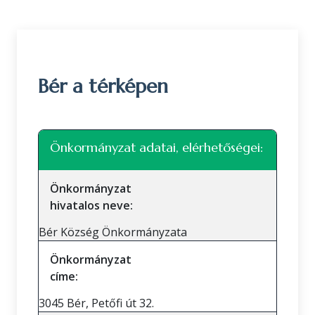
Bér a térképen
Leaflet
|
©
OpenStreetMap
közreműködők
+
Önkormányzat adatai, elérhetőségei:
−
Önkormányzat
hivatalos neve:
Bér Község Önkormányzata
Önkormányzat
címe:
3045 Bér, Petőfi út 32.