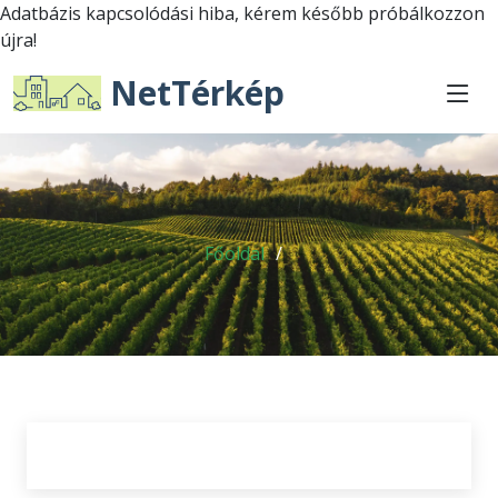
Adatbázis kapcsolódási hiba, kérem később próbálkozzon
újra!
NetTérkép
Főoldal