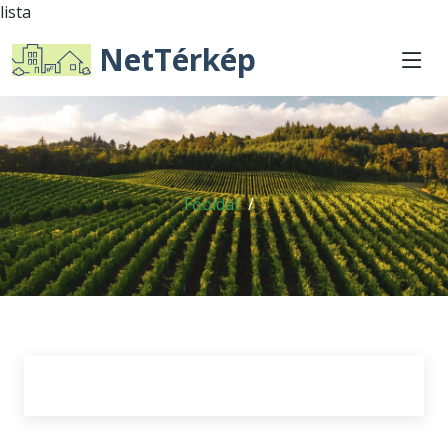
lista
NetTérkép
Főoldal