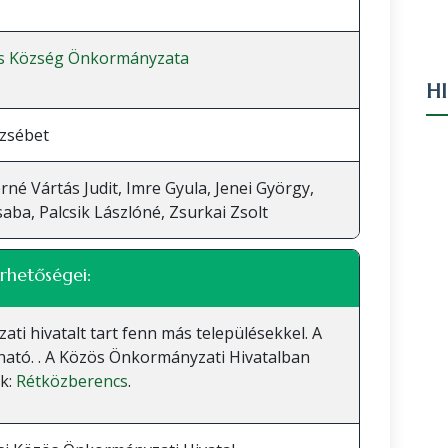
ss Község Önkormányzata
H
rzsébet
né Vártás Judit, Imre Gyula, Jenei György,
saba, Palcsik Lászlóné, Zsurkai Zsolt
rhetőségei:
 hivatalt tart fenn más településekkel. A
lható. . A Közös Önkormányzati Hivatalban
ak:
Rétközberencs
.