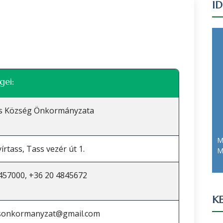
I
Leaflet
|
©
OpenStreetMap
közreműködők
gei:
ss Község Önkormányzata
M
írtass, Tass vezér út 1.
M
457000, +36 20 4845672
KE
ssonkormanyzat@gmail.com