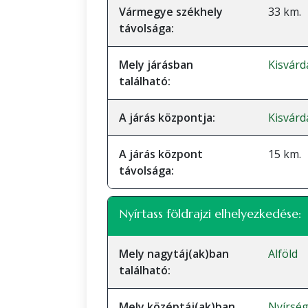
Vármegye székhely
33 km.
távolsága:
Mely járásban
Kisvárd
található:
A járás központja:
Kisvárd
A járás központ
15 km.
távolsága:
Nyírtass földrajzi elhelyezkedése:
Mely nagytáj(ak)ban
Alföld
található:
Mely középtáj(ak)ban
Nyírsé