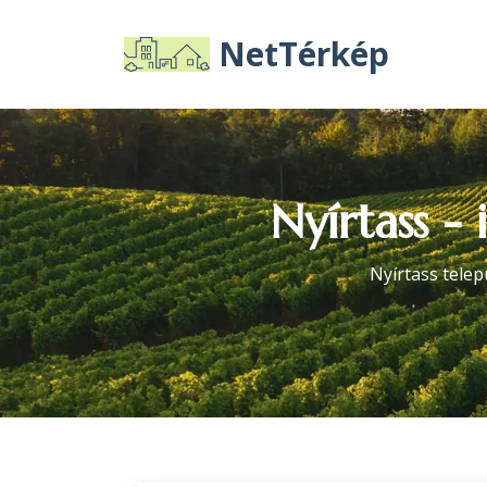
NetTérkép
Nyírtass -
Nyírtass telep