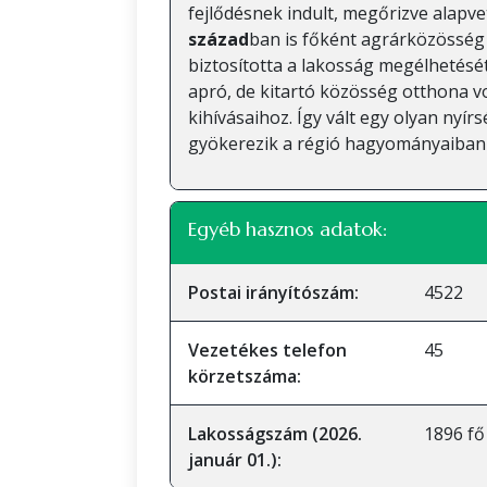
fejlődésnek indult, megőrizve alapv
század
ban is főként agrárközösség 
biztosította a lakosság megélhetésé
apró, de kitartó közösség otthona v
kihívásaihoz. Így vált egy olyan nyír
gyökerezik a régió hagyományaiban
Egyéb hasznos adatok:
Postai irányítószám:
4522
Vezetékes telefon
45
körzetszáma:
Lakosságszám (2026.
1896 fő
január 01.):