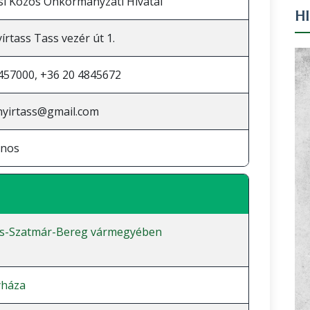
si Közös Önkormányzati Hivatal
H
írtass Tass vezér út 1.
457000, +36 20 4845672
nyirtass@gmail.com
ános
cs-Szatmár-Bereg vármegyében
yháza