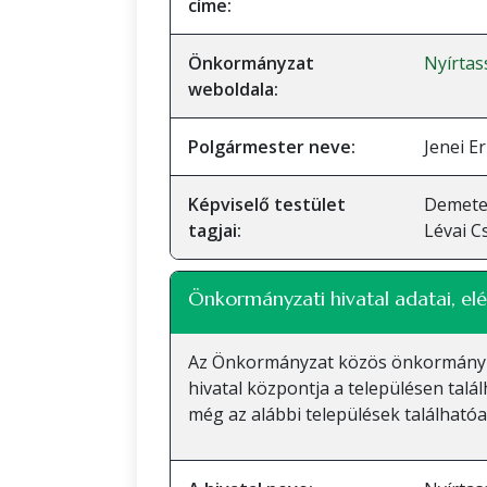
címe:
Önkormányzat
Nyírta
weboldala:
Polgármester neve:
Jenei E
Képviselő testület
Demeter
tagjai:
Lévai C
Önkormányzati hivatal adatai, elé
Az Önkormányzat közös önkormányzati
hivatal központja a településen talá
még az alábbi települések található