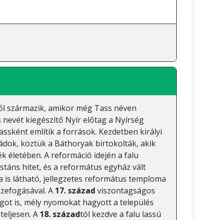
g
ől származik, amikor még Tass néven
s nevét kiegészítő Nyír előtag a Nyírség
ssként említik a források. Kezdetben királyi
ádok, köztük a Báthoryak birtokolták, akik
k életében. A reformáció idején a falu
stáns hitet, és a református egyház vált
is látható, jellegzetes református temploma
szefogásával. A
17. század
viszontagságos
got is, mély nyomokat hagyott a település
teljesen. A
18. század
tól kezdve a falu lassú