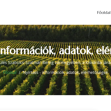
Főoldal
 információk, adatok, el
ülés Szabolcs-Szatmár-Bereg vármegyében, a Kisvárdai járá
Főoldal
Nyírtass - információk, adatok, elérhetőségek