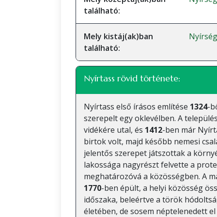
található:
Mely kistáj(ak)ban
Nyírsé
található:
Nyírtass rövid története:
Nyírtass első írásos említése
1324
-b
szerepelt egy oklevélben. A települé
vidékére utal, és
1412
-ben már Nyírta
birtok volt, majd később nemesi csal
jelentős szerepet játszottak a környé
lakossága nagyrészt felvette a prote
meghatározóvá a közösségben. A ma 
1770
-ben épült, a helyi közösség ös
időszaka, beleértve a török hódoltsá
életében, de sosem néptelenedett el 