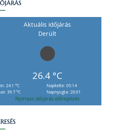
DŐJÁRÁS
Aktuális időjárás
Derült
26.4 °C
in: 24.1 °C
Napkelte: 05:14
ax: 39.7 °C
Napnyugta: 20:01
Nyírtass időjárás előrejelzés
RESÉS