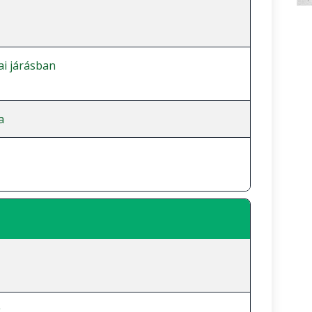
ai járásban
a
g