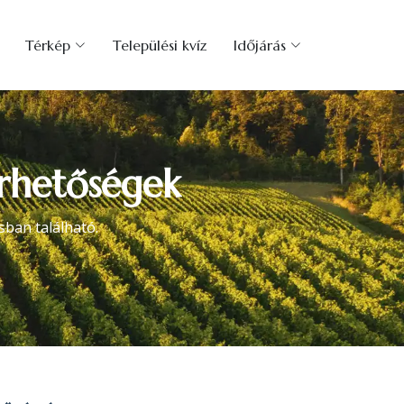
Térkép
Települési kvíz
Időjárás
érhetőségek
sban található.