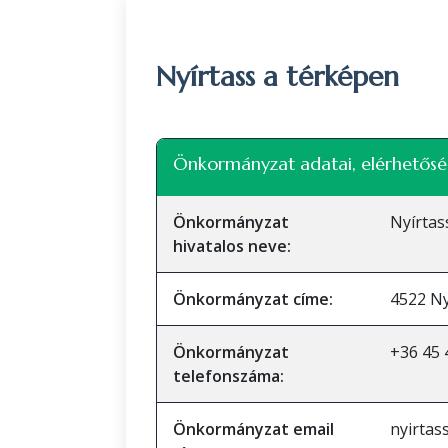
Nyírtass a térképen
+
Önkormányzat adatai, elérhetősé
−
Önkormányzat
Nyírta
hivatalos neve:
Önkormányzat címe:
4522 Ny
Önkormányzat
+36 45 
telefonszáma:
Önkormányzat email
nyirta