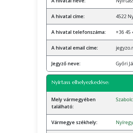
A hivatal neve:
Nyírtas
A hivatal címe:
4522 Ny
A hivatal telefonszáma:
+36 45 
A hivatal email címe:
jegyzo.
Jegyző neve:
Győri J
Nyírtass elhelyezkedése:
Mely vármegyében
Szabol
található:
Vármegye székhely:
Nyíreg