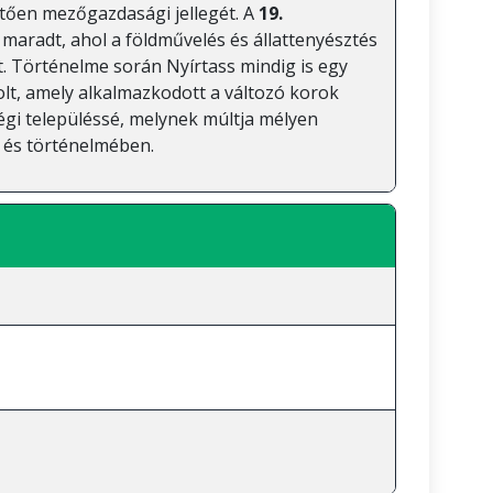
etően mezőgazdasági jellegét. A
19.
maradt, ahol a földművelés és állattenyésztés
t. Történelme során Nyírtass mindig is egy
olt, amely alkalmazkodott a változó korok
ségi településsé, melynek múltja mélyen
 és történelmében.