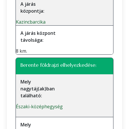
A járás
központja:
Kazincbarcika
A járás központ
távolsága:
8 km.
Berente földrajzi elhelyezkedése:
Mely
nagytáj(ak)ban
található:
Északi-középhegység
Mely