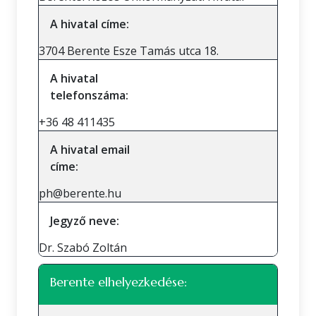
A hivatal címe:
3704 Berente Esze Tamás utca 18.
A hivatal
telefonszáma:
+36 48 411435
A hivatal email
címe:
ph@berente.hu
Jegyző neve:
Dr. Szabó Zoltán
Berente elhelyezkedése: