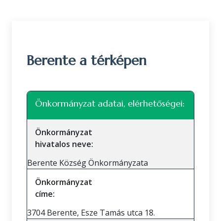
Berente a térképen
Leaflet
|
©
OpenStreetMap
közreműködők
+
Önkormányzat adatai, elérhetőségei:
−
Önkormányzat
hivatalos neve:
Berente Község Önkormányzata
Önkormányzat
címe:
3704 Berente, Esze Tamás utca 18.