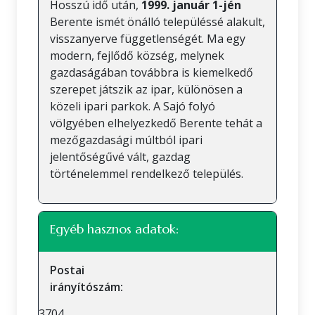
Hosszú idő után,
1999. január 1-jén
Berente ismét önálló településsé alakult,
visszanyerve függetlenségét. Ma egy
modern, fejlődő község, melynek
gazdaságában továbbra is kiemelkedő
szerepet játszik az ipar, különösen a
közeli ipari parkok. A Sajó folyó
völgyében elhelyezkedő Berente tehát a
mezőgazdasági múltból ipari
jelentőségűvé vált, gazdag
történelemmel rendelkező település.
Egyéb hasznos adatok:
Postai
irányítószám:
3704