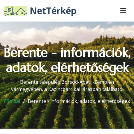
NetTérkép
Berente - információk,
adatok, elérhetőségek
Berente település Borsod-Abaúj-Zemplén
vármegyében, a Kazincbarcikai járásban található.
Főoldal
Berente - információk, adatok, elérhetőségek