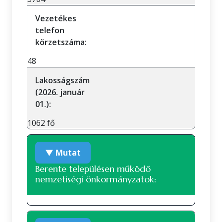
Vezetékes
telefon
körzetszáma:
48
Lakosságszám
(2026. január
01.):
1062 fő
▼ Mutat
Berente településen működő
nemzetiségi önkormányzatok:
Roma nemzetiségi önkormányzat