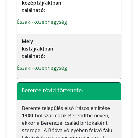
középtáj(ak)ban
található:
Északi-középhegység
Mely
kistáj(ak)ban
található:
Északi-középhegység
Berente rövid története:
Berente település első írásos említése
1300
-ból származik Berendthe néven,
ekkor a Berenczei család birtokaként
szerepel. A Bódva völgyében fekvő falu
lakói elsősorban mezőgazdaságból