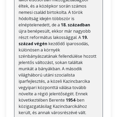
éltek, és a középkor során számos
nemesi család birtokolta. A török
hódoltság idején többször is
elnéptelenedett, de a
18. században
újra benépesült, ekkor már nagyobb
részt református lakossággal. A
19.
század végén
kezdődő iparosodás,
különösen a környék
szénbányászatának fellendülése hozott
jelentős változást, sokan találtak
munkát a bányákban. A második
világháború utáni szocialista
iparfejlesztés, a közeli Kazincbarcika
vegyipari központtá válása tovább
növelte a régió jelentőségét. Ennek
következtében Berente
1954
-ben
közigazgatásilag Kazincbarcikához
került, és annak városrészévé vált.