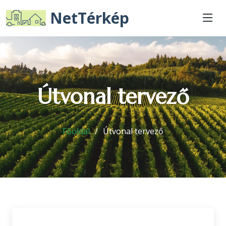
NetTérkép
Útvonal tervező
Főoldal
Útvonal tervező