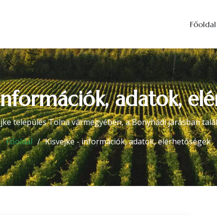
Főoldal
 információk, adatok, el
ejke település Tolna vármegyében, a Bonyhádi járásban talál
Főoldal
Kisvejke - információk, adatok, elérhetőségek