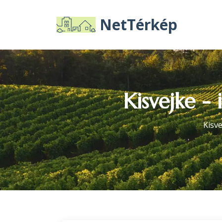
NetTérkép
Kisvejke -
Kisv