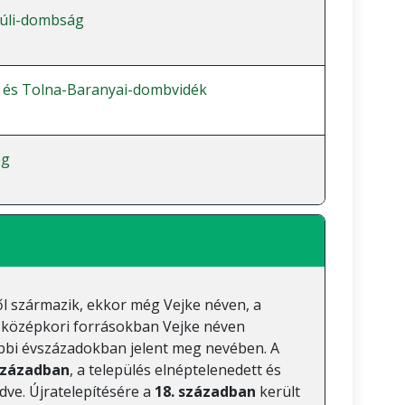
úli-dombság
 és Tolna-Baranyai-dombvidék
ég
ől származik, ekkor még Vejke néven, a
 középkori forrásokban Vejke néven
sőbbi évszázadokban jelent meg nevében. A
 században
, a település elnéptelenedett és
dve. Újratelepítésére a
18. században
került