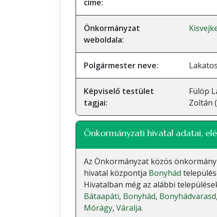
címe:
Önkormányzat
Kisvej
weboldala:
Polgármester neve:
Lakato
Képviselő testület
Fülöp L
tagjai:
Zoltán 
Önkormányzati hivatal adatai, elé
Az Önkormányzat közös önkormányzati
hivatal központja
Bonyhád
település
Hivatalban még az alábbi települések
Bátaapáti
,
Bonyhád
,
Bonyhádvarasd
Mórágy
,
Váralja
.