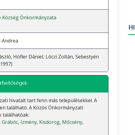
ke Község Önkormányzata
H
s Andrea
ászló, Höfler Dániel, Lóczi Zoltán, Sebestyén
(1997)
rhetőségei:
 hivatalt tart fenn más településekkel. A
en található. A Közös Önkormányzati
 találhatóak:
,
Grábóc
,
Izmény
,
Kisdorog
,
Mőcsény
,