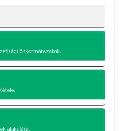
zetiségi önkormányzatok:
tétele:
 népszámlálás alapján
 nyilatkozott a nemzetiségi hovatartozásáról.
ek alakulása: