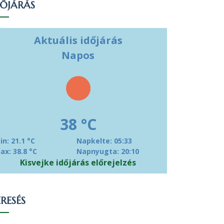
DŐJÁRÁS
Aktuális időjárás
Napos
38 °C
in: 21.1 °C
Napkelte: 05:33
ax: 38.8 °C
Napnyugta: 20:10
Kisvejke időjárás előrejelzés
RESÉS