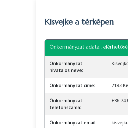
Kisvejke a térképen
+
Önkormányzat adatai, elérhetősé
−
Önkormányzat
Kisvej
hivatalos neve:
Önkormányzat címe:
7183 Ki
Önkormányzat
+36 74 
telefonszáma:
Önkormányzat email
kisvej