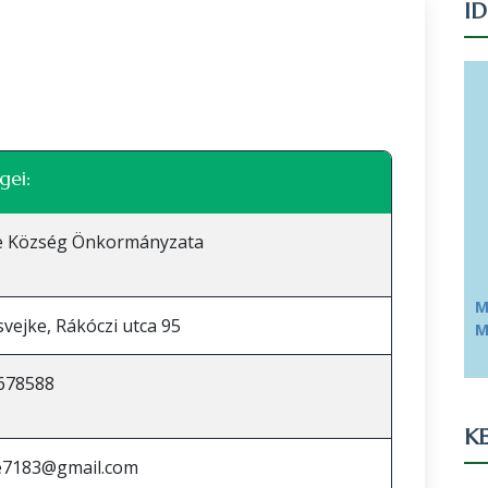
I
Leaflet
|
©
OpenStreetMap
közreműködők
gei:
ke Község Önkormányzata
M
svejke, Rákóczi utca 95
M
678588
KE
ke7183@gmail.com