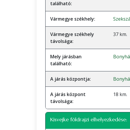
található:
Vármegye székhely:
Szeksz
Vármegye székhely
37 km.
távolsága:
Mely járásban
Bonyhád
található:
A járás központja:
Bonyhá
A járás központ
18 km.
távolsága:
Kisvejke földrajzi elhelyezkedése: