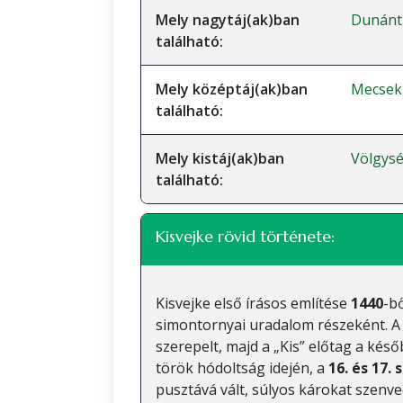
Mely nagytáj(ak)ban
Dunánt
található:
Mely középtáj(ak)ban
Mecsek
található:
Mely kistáj(ak)ban
Völgys
található:
Kisvejke rövid története:
Kisvejke első írásos említése
1440
-b
simontornyai uradalom részeként. A
szerepelt, majd a „Kis” előtag a ké
török hódoltság idején, a
16. és 17.
pusztává vált, súlyos károkat szenve