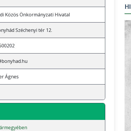
H
i Közös Önkormányzati Hivatal
nyhád Széchenyi tér 12.
500202
@bonyhad.hu
ger Ágnes
vármegyében