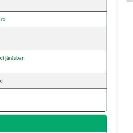
árd
i járásban
d