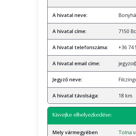
A hivatal neve:
Bonyhád
A hivatal címe:
7150 Bo
A hivatal telefonszáma:
+36 74 
A hivatal email címe:
jegyzo
Jegyző neve:
Filczin
A hivatal távolsága:
18 km.
Kisvejke elhelyezkedése:
Mely vármegyében
Tolna 