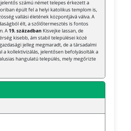
 jelentős számú német telepes érkezett a
riban épült fel a helyi katolikus templom is,
zösség vallási életének központjává válva. A
ságból élt, a szőlőtermesztés is fontos
n. A
19. században
Kisvejke lassan, de
érség kisebb, ám stabil települései közé
azdasági jelleg megmaradt, de a társadalmi
 a kollektivizálás, jelentősen befolyásolták a
 falusias hangulatú település, mely megőrizte