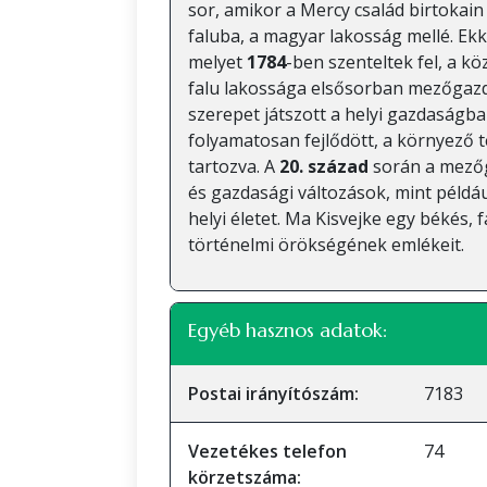
sor, amikor a Mercy család birtokain
faluba, a magyar lakosság mellé. Ekko
melyet
1784
-ben szenteltek fel, a kö
falu lakossága elsősorban mezőgazda
szerepet játszott a helyi gazdaságba
folyamatosan fejlődött, a környező t
tartozva. A
20. század
során a mezőg
és gazdasági változások, mint például
helyi életet. Ma Kisvejke egy békés,
történelmi örökségének emlékeit.
Egyéb hasznos adatok:
Postai irányítószám:
7183
Vezetékes telefon
74
körzetszáma: