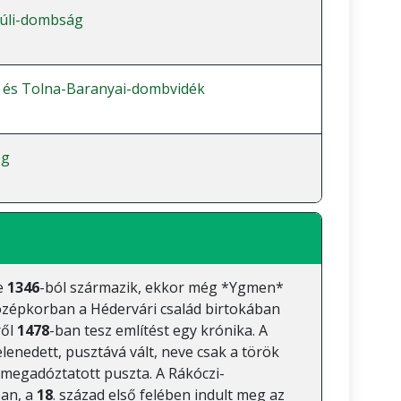
úli-dombság
 és Tolna-Baranyai-dombvidék
ég
se
1346
-ból származik, ekkor még *Ygmen*
özépkorban a Hédervári család birtokában
ről
1478
-ban tesz említést egy krónika. A
lenedett, pusztává vált, neve csak a török
megadóztatott puszta. A Rákóczi-
ban, a
18
. század első felében indult meg az