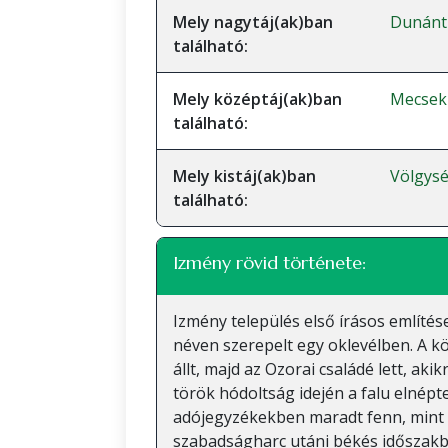
Mely nagytáj(ak)ban
Dunánt
található:
Mely középtáj(ak)ban
Mecsek
található:
Mely kistáj(ak)ban
Völgys
található:
Izmény rövid története:
Izmény település első írásos említé
néven szerepelt egy oklevélben. A k
állt, majd az Ozorai családé lett, akik
török hódoltság idején a falu elnépte
adójegyzékekben maradt fenn, mint 
szabadságharc utáni békés időszak