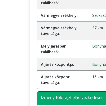
található:
Vármegye székhely:
Szeksz
Vármegye székhely
37 km.
távolsága:
Mely járásban
Bonyhád
található:
A járás központja:
Bonyhá
A járás központ
16 km.
távolsága:
Izmény földrajzi elhelyezkedése: