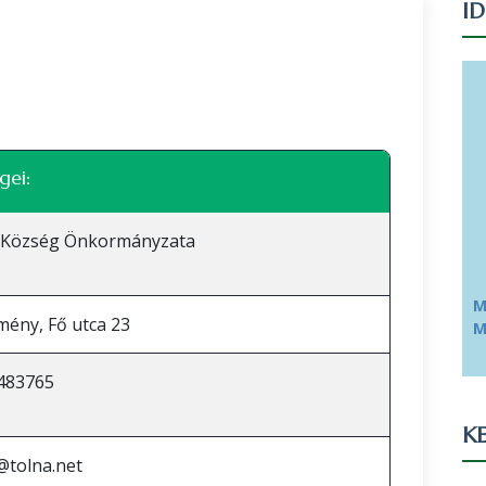
I
Leaflet
|
©
OpenStreetMap
közreműködők
gei:
 Község Önkormányzata
M
mény, Fő utca 23
M
483765
KE
@tolna.net