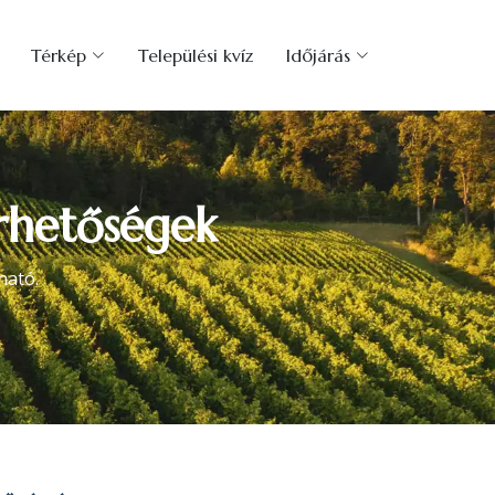
Térkép
Települési kvíz
Időjárás
érhetőségek
ható.