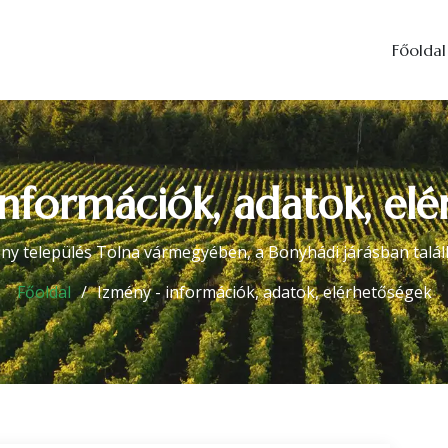
Főoldal
nformációk, adatok, el
ny település Tolna vármegyében, a Bonyhádi járásban talál
Főoldal
Izmény - információk, adatok, elérhetőségek