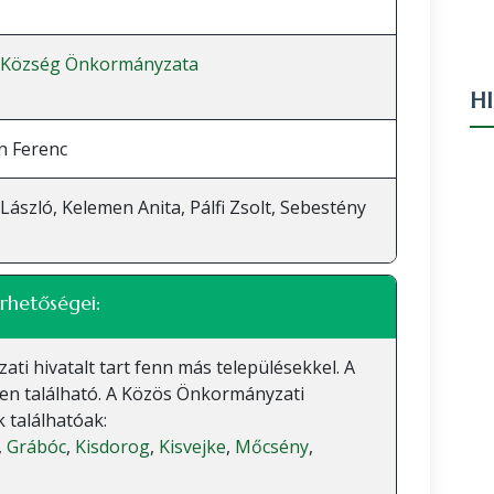
 Község Önkormányzata
H
n Ferenc
László, Kelemen Anita, Pálfi Zsolt, Sebestény
rhetőségei:
 hivatalt tart fenn más településekkel. A
en található. A Közös Önkormányzati
 találhatóak:
,
Grábóc
,
Kisdorog
,
Kisvejke
,
Mőcsény
,