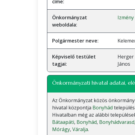
címe:
Önkormányzat
Izmény
weboldala:
Polgármester neve:
Keleme
Képviselő testület
Herger 
tagjai:
János
Önkormányzati hivatal adatai, elé
Az Önkormányzat közös önkormányzati
hivatal központja
Bonyhád
település
Hivatalban még az alábbi települések
Bátaapáti
,
Bonyhád
,
Bonyhádvarasd
Mórágy
,
Váralja
.