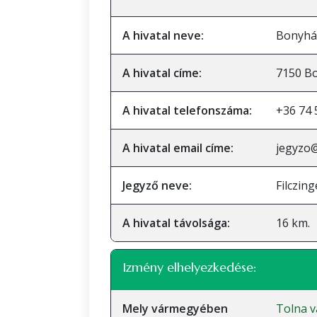
A hivatal neve:
Bonyhád
A hivatal címe:
7150 Bo
A hivatal telefonszáma:
+36 74 
A hivatal email címe:
jegyzo
Jegyző neve:
Filczin
A hivatal távolsága:
16 km.
Izmény elhelyezkedése:
Mely vármegyében
Tolna 