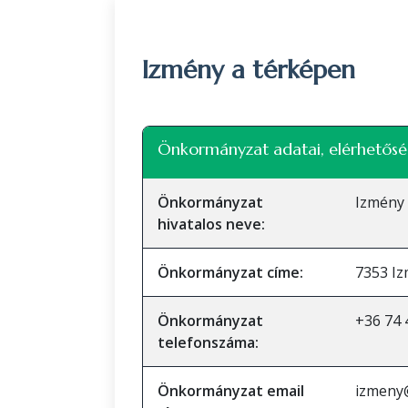
Izmény a térképen
+
Önkormányzat adatai, elérhetősé
−
Önkormányzat
Izmény
hivatalos neve:
Önkormányzat címe:
7353 Iz
Önkormányzat
+36 74 
telefonszáma:
Önkormányzat email
izmeny