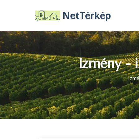
NetTérkép
Izmény - i
Izmé