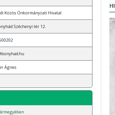
H
i Közös Önkormányzati Hivatal
nyhád Széchenyi tér 12.
500202
@bonyhad.hu
ger Ágnes
vármegyében