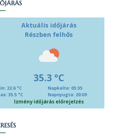
DŐJÁRÁS
Aktuális időjárás
Részben felhős
35.3 °C
in: 22.6 °C
Napkelte: 05:35
ax: 35.5 °C
Napnyugta: 20:09
Izmény időjárás előrejelzés
RESÉS