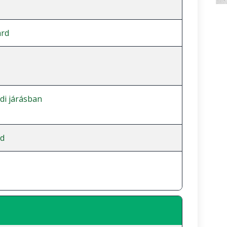
árd
i járásban
d