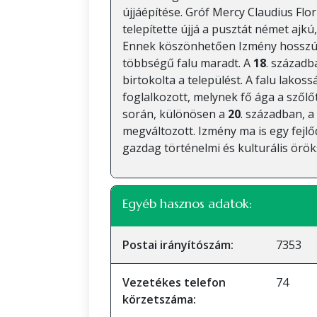
újjáépítése. Gróf Mercy Claudius Flo
telepítette újjá a pusztát német ajkú
Ennek köszönhetően Izmény hosszú 
többségű falu maradt. A
18
. századb
birtokolta a települést. A falu lak
foglalkozott, melynek fő ága a szőlőt
során, különösen a
20
. században, a
megváltozott. Izmény ma is egy fejl
gazdag történelmi és kulturális örök
Egyéb hasznos adatok:
Postai irányítószám:
7353
Vezetékes telefon
74
körzetszáma: