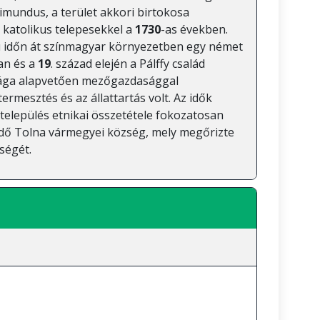
rimundus, a terület akkori birtokosa
, katolikus telepesekkel a
1730
-as években.
időn át színmagyar környezetben egy német
an és a
19
. század elején a Pálffy család
ossága alapvetően mezőgazdasággal
ermesztés és az állattartás volt. Az idők
 település etnikai összetétele fokozatosan
ődő Tolna vármegyei község, mely megőrizte
ségét.