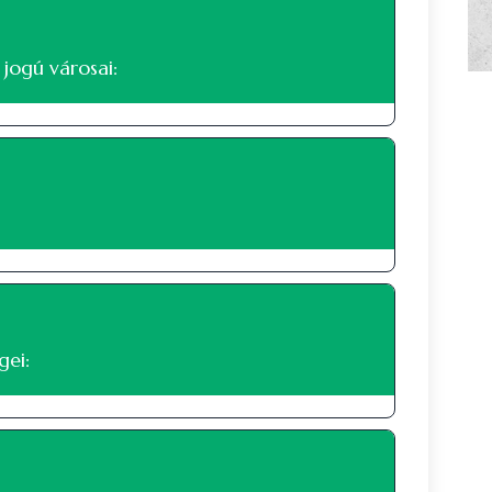
572772 fő
570338 fő
jogú városai:
568524 fő
567391 fő
566445 fő
565072 fő
565717 fő
565965 fő
gei:
565515 fő
565276 fő
564137 fő