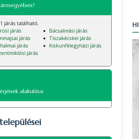
n vármegyében?
 járás található.
H
rösi járás
Bácsalmási járás
nmajsai járás
Tiszakécskei járás
halmai járás
Kiskunfélegyházi járás
entmiklósi járás
égének alakulása:
települései