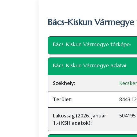
Bács-Kiskun Vármegye 
Bács-Kiskun Vármegye térképe:
+
Bács-Kiskun Vármegye adatai:
−
Székhely:
Kecske
Terület:
8443.1
Lakosság (2026. január
504195 
1.-i KSH adatok):