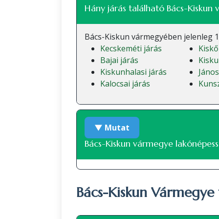
Hány járás található Bács-Kisku
Bács-Kiskun vármegyében jelenleg 11
Kecskeméti járás
Kiskő
Bajai járás
Kisku
Kiskunhalasi járás
János
Kalocsai járás
Kunsz
▼ Mutat
Bács-Kiskun vármegye lakónépess
Bács-Kiskun Vármegye 