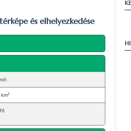
KE
térképe és elhelyezkedése
H
Leaflet
|
©
OpenStreetMap
közreműködők
mét
2
2 km
fő