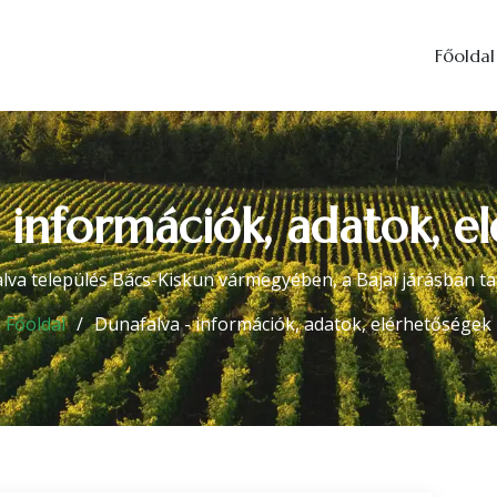
Főoldal
 információk, adatok, e
lva település Bács-Kiskun vármegyében, a Bajai járásban tal
Főoldal
Dunafalva - információk, adatok, elérhetőségek