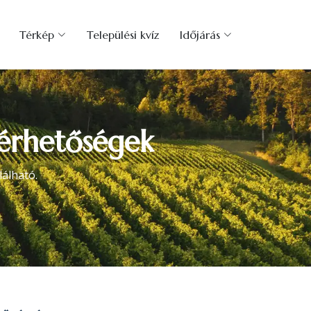
Térkép
Települési kvíz
Időjárás
lérhetőségek
álható.