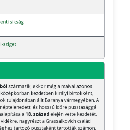
nti síkság
-sziget
ból
származik, ekkor még a maival azonos
 középkorban kezdetben királyi birtokként,
dok tulajdonában állt Baranya vármegyében. A
elnéptelenedett, és hosszú időre pusztasággá
aalapítása a
18. század
elején vette kezdetét,
vidékre, nagyrészt a Grassalkovich család
séghez tartozó pusztaként tartották számon,