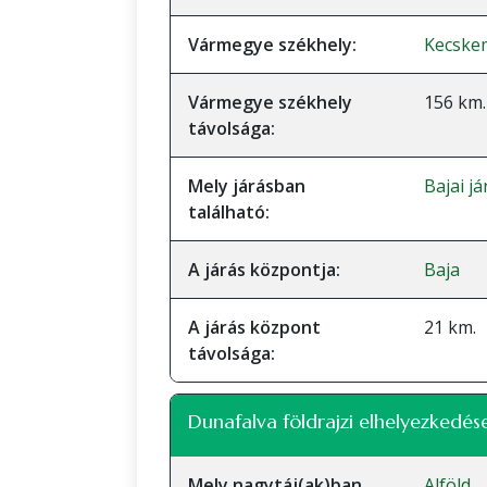
Vármegye székhely:
Kecske
Vármegye székhely
156 km.
távolsága:
Mely járásban
Bajai j
található:
A járás központja:
Baja
A járás központ
21 km.
távolsága:
Dunafalva földrajzi elhelyezkedése
Mely nagytáj(ak)ban
Alföld