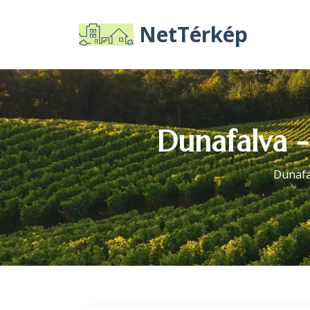
NetTérkép
Dunafalva -
Dunafa