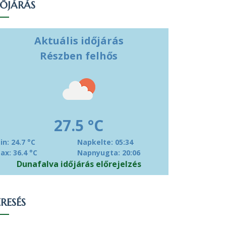
DŐJÁRÁS
Aktuális időjárás
Részben felhős
27.5 °C
in: 24.7 °C
Napkelte: 05:34
ax: 36.4 °C
Napnyugta: 20:06
Dunafalva időjárás előrejelzés
RESÉS