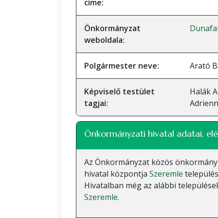
címe:
Önkormányzat
Dunafa
weboldala:
Polgármester neve:
Arató B
Képviselő testület
Halák A
tagjai:
Adrienn
Önkormányzati hivatal adatai, elé
Az Önkormányzat közös önkormányzati
hivatal központja
Szeremle
település
Hivatalban még az alábbi települések
Szeremle
.