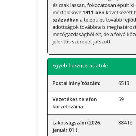
és csak lassan, fokozatosan épült ki
mérföldköve
1911-ben
következett b
században
a település tovább fejlő
adottságok továbbra is meghatározt
mezőgazdaságból élt, de a folyó köze
jelentős szerepet játszott.
Egyéb hasznos adatok:
Postai irányítószám:
6513
Vezetékes telefon
69
körzetszáma:
Lakosságszám (2026.
884 fő
január 01.):