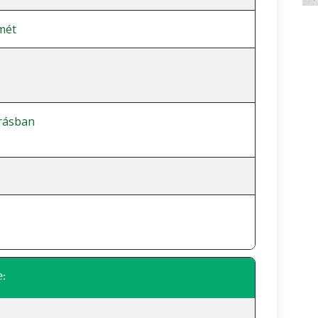
mét
árásban
: