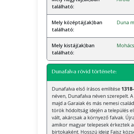
található:
Mely középtáj(ak)ban
Duna me
található:
Mely kistáj(ak)ban
Mohácsi
található:
Dunafalva rövid története:
Dunafalva első írásos említése
1318-
néven, Dunafalva néven szerepelt. A
majd a Garaiak és más nemesi csalá
török hódoltság idején a település 
vált, akárcsak a környező falvak. Újr
amikor magyar telepesek érkeztek a 
birtokaként. Hosszú ideig Fajsz köz