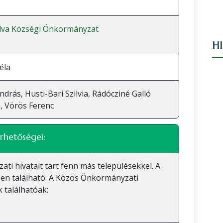
lva Községi Önkormányzat
H
éla
ndrás, Husti-Bari Szilvia, Rádócziné Galló
, Vörös Ferenc
rhetőségei:
 hivatalt tart fenn más településekkel. A
en található. A Közös Önkormányzati
 találhatóak: