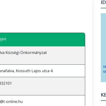
I
Leaflet
|
©
OpenStreetMap
közreműködők
gei:
lva Községi Önkormányzat
M
nafalva, Kossuth Lajos utca 4.
M
332101
KE
v@t-online.hu