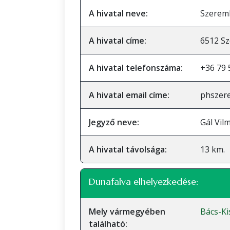
A hivatal neve:
Szereml
A hivatal címe:
6512 Sz
A hivatal telefonszáma:
+36 79 
A hivatal email címe:
phszer
Jegyző neve:
Gál Vil
A hivatal távolsága:
13 km.
Dunafalva elhelyezkedése:
Mely vármegyében
Bács-K
található: