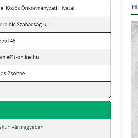
H
ei Közös Önkormányzati Hivatal
eremle Szabadság u. 1.
576146
emle@t-online.hu
mos Zsoltné
iskun vármegyében