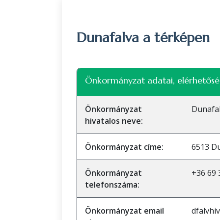
Dunafalva a térképen
+
Önkormányzat adatai, elérhetősé
−
Önkormányzat
Dunafa
hivatalos neve:
Önkormányzat címe:
6513 Du
Önkormányzat
+36 69 
telefonszáma:
Önkormányzat email
dfalvhi