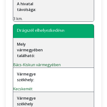
A hivatal
távolsága:
3 km.
Drágszél elhelyezkedése:
Mely
vármegyében
található:
Bács-Kiskun vármegyében
Vármegye
székhely:
Kecskemét
Vármegye
székhely