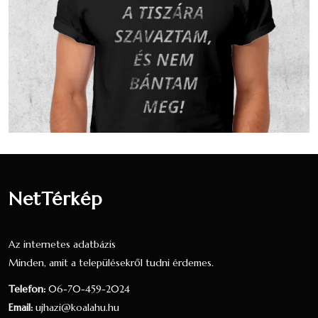
valláshoz tartozónak, ez a nyilatkozók 4.4
százaléka, a teljes lakosság 4.2 százaléka.3
fő vallotta magát Más keresztény vallású
valláshoz tartozónak, ez a nyilatkozók 0.78
százaléka, a teljes lakosság 0.74 százaléka.
33 fő úgy nyilatkozott, hogy egy valláshoz
sem tartozik, ez a nyilatkozók 8.55
százaléka, a teljes lakosság 8.15 százaléka.
21 fő nem nyilatkozott a vallási
hovatartozásáról, ez a nyilatkozók 5.44
NetTérkép
százaléka, a teljes lakosság 5.19 százaléka.
Nézzük táblázatos formában, részletesen:
Az internetes adatbázis
Minden, amit a településekről tudni érdemes.
Arány a
Arány a
válaszadók
lakosok
Telefon:
06-70-459-2024
Vallás
Fő
között
között
Email:
ujhazi@koalahu.hu