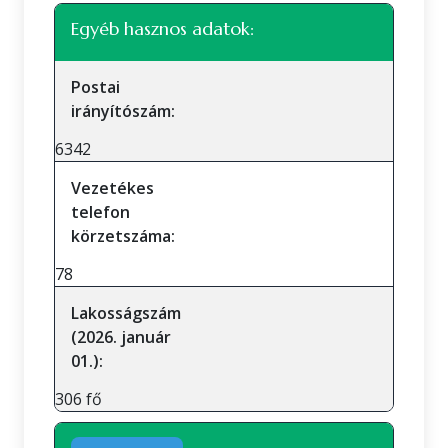
Egyéb hasznos adatok:
Postai
irányítószám:
6342
Vezetékes
telefon
körzetszáma:
78
Lakosságszám
(2026. január
01.):
306 fő