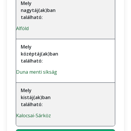
Mely
nagytáj(ak)ban
található:
Alföld
Mely
középtáj(ak)ban
található:
Duna menti síkság
Mely
kistáj(ak)ban
található:
Kalocsai-Sárköz