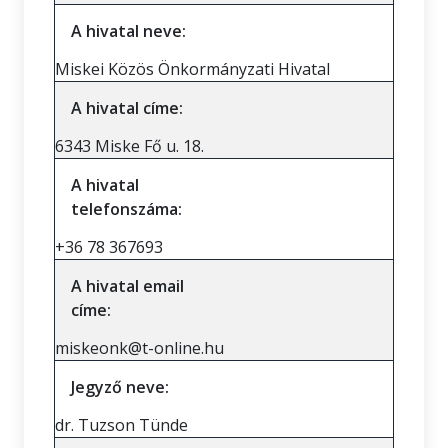
A hivatal neve:
Miskei Közös Önkormányzati Hivatal
A hivatal címe:
6343 Miske Fő u. 18.
A hivatal
telefonszáma:
+36 78 367693
A hivatal email
címe:
miskeonk@t-online.hu
Jegyző neve:
dr. Tuzson Tünde