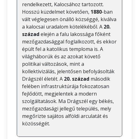
rendelkezett, Kalocsához tartozott.
Hosszú küzdelmet követően,
1880
-ban
vált véglegesen önálló községgé, kiválva
a kalocsai uradalom kötelékéből. A
20.
század
elején a falu lakossága főként
mezőgazdasággal foglalkozott, és ekkor
épült fel a katolikus temploma is. A
világháborúk és az azokat követő
politikai változások, mint a
kollektivizálás, jelentősen befolyásolták
Drágszél életét. A
20. század
második
felében infrastruktúrája fokozatosan
fejlődött, megjelentek a modern
szolgáltatások. Ma Drágszél egy békés,
mezőgazdasági jellegű település, mely
megőrizte sajátos alföldi arculatát és
közösségét.