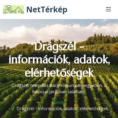
NetTérkép
Drágszél -
információk, adatok,
elérhetőségek
Drágszél település Bács-Kiskun vármegyében, a
Kalocsai járásban található.
Főoldal
Drágszél - információk, adatok, elérhetőségek