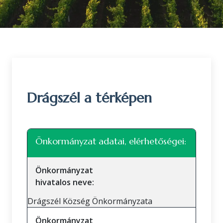
Drágszél a térképen
Leaflet
|
©
OpenStreetMap
közreműködők
+
Önkormányzat adatai, elérhetőségei:
−
Önkormányzat
hivatalos neve:
Drágszél Község Önkormányzata
Önkormányzat