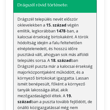
Drágszél rövid története:
Drágszél település nevét először
oklevelekben a
15. század
végén
említik, legkorábban
1478
-ban, a
kalocsai érsekség birtokaként. A török
hódoltság idején a falu feltehetően
elnéptelenedett, és hosszú időre
pusztává vált, ahogyan sok más alföldi
település sorsa. A
18. század
ban
Drágszél puszta már a kalocsai érsekség
majorközpontjaként működött, és a
környező birtokokat igazgatta. Lassan
ismét benépesült, főként a környező
tanyák lakossága által, akik
mezőgazdaságból éltek. A
19.
század
ban a puszta tovább fejlődött, de
önálló közigazgatással még nem