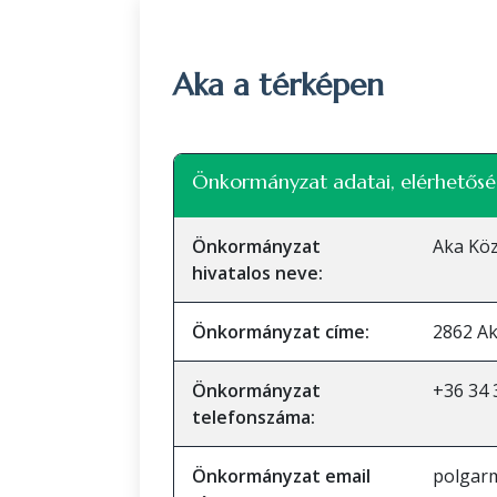
Aka a térképen
+
Önkormányzat adatai, elérhetősé
−
Önkormányzat
Aka Kö
hivatalos neve:
Önkormányzat címe:
2862 Ak
Önkormányzat
+36 34 
telefonszáma:
Önkormányzat email
polgar