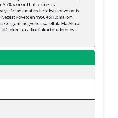
n. A
20. század
háborúi és az
helyi társadalmat és birtokviszonyokat is
zervezést követően
1950
-től Komárom
Esztergom megyéhez sorolták. Ma Aka a
püléseként őrzi középkori eredetét és a