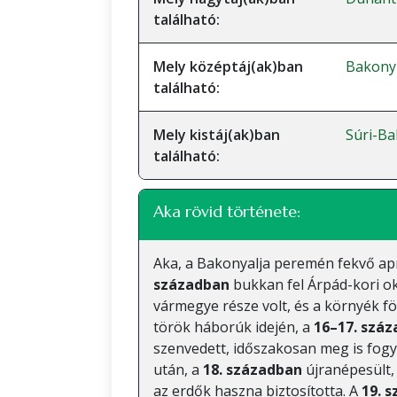
található:
Mely középtáj(ak)ban
Bakony
található:
Mely kistáj(ak)ban
Súri-Ba
található:
Aka rövid története:
Aka, a Bakonyalja peremén fekvő apr
században
bukkan fel Árpád-kori 
vármegye része volt, és a környék fö
török háborúk idején, a
16–17. szá
szenvedett, időszakosan meg is fogy
után, a
18. században
újranépesült,
az erdők haszna biztosította. A
19. 