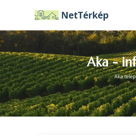
NetTérkép
Aka - in
Aka tele