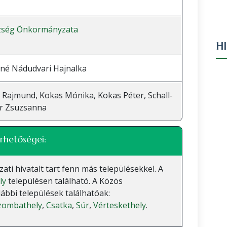
zség Önkormányzata
H
né Nádudvari Hajnalka
 Rajmund, Kokas Mónika, Kokas Péter, Schall-
r Zsuzsanna
rhetőségei:
 hivatalt tart fenn más településekkel. A
ly
településen található. A Közös
bbi települések találhatóak:
zombathely
,
Csatka
,
Súr
,
Vérteskethely
.