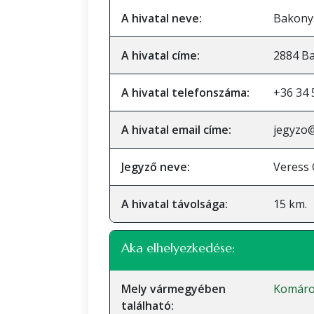
A hivatal neve:
Bakonys
A hivatal címe:
2884 Ba
A hivatal telefonszáma:
+36 34 
A hivatal email címe:
jegyzo
Jegyző neve:
Veress 
A hivatal távolsága:
15 km.
Aka elhelyezkedése:
Mely vármegyében
Komáro
található: