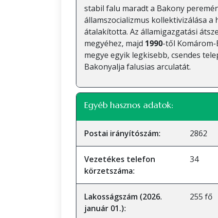
stabil falu maradt a Bakony peremé
államszocializmus kollektivizálása a 
átalakította. Az államigazgatási áts
megyéhez, majd
1990
-től Komárom-
megye egyik legkisebb, csendes tele
Bakonyalja falusias arculatát.
Egyéb hasznos adatok:
Postai irányítószám:
2862
Vezetékes telefon
34
körzetszáma:
Lakosságszám (2026.
255 fő
január 01.):