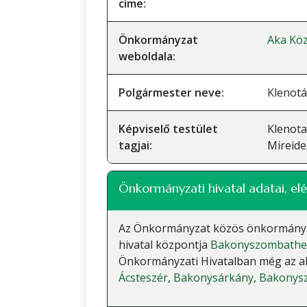
címe:
Önkormányzat
Aka Kö
weboldala:
Polgármester neve:
Klenotá
Képviselő testület
Klenota
tagjai:
Mireide
Önkormányzati hivatal adatai, elé
Az Önkormányzat közös önkormányzati
hivatal központja
Bakonyszombathe
Önkormányzati Hivatalban még az alá
Ácsteszér
,
Bakonysárkány
,
Bakonys