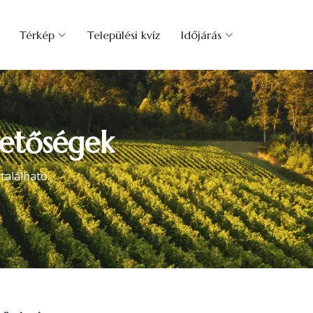
Térkép
Települési kvíz
Időjárás
hetőségek
alálható.