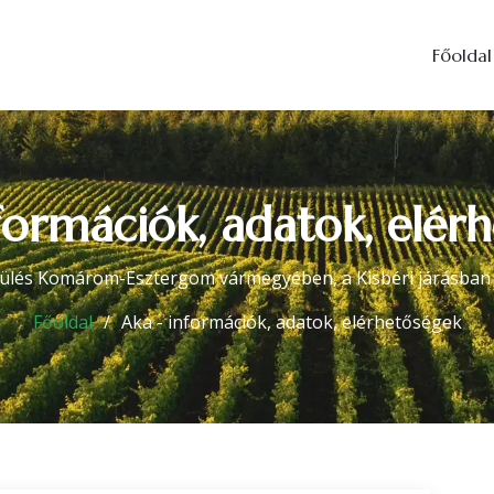
Főoldal
formációk, adatok, elér
pülés Komárom-Esztergom vármegyében, a Kisbéri járásban t
Főoldal
Aka - információk, adatok, elérhetőségek