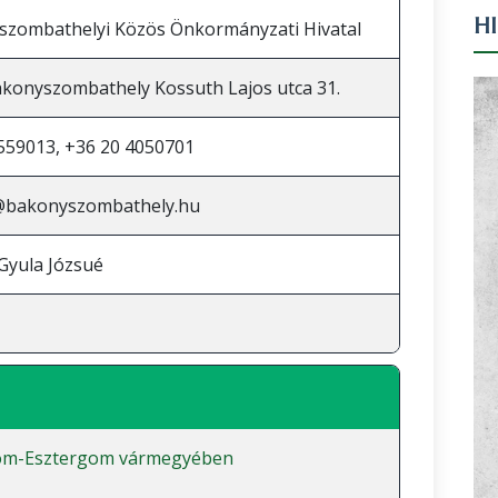
H
zombathelyi Közös Önkormányzati Hivatal
konyszombathely Kossuth Lajos utca 31.
559013, +36 20 4050701
@bakonyszombathely.hu
Gyula Józsué
m-Esztergom vármegyében