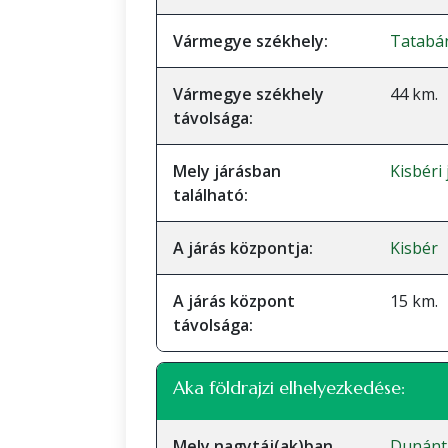
Vármegye székhely:
Tatabá
Vármegye székhely
44 km.
távolsága:
Mely járásban
Kisbéri
található:
A járás központja:
Kisbér
A járás központ
15 km.
távolsága:
Aka földrajzi elhelyezkedése:
Mely nagytáj(ak)ban
Dunánt