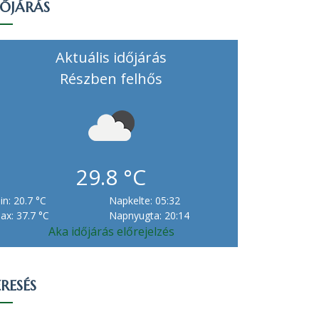
DŐJÁRÁS
Aktuális időjárás
Részben felhős
29.8 °C
in: 20.7 °C
Napkelte: 05:32
ax: 37.7 °C
Napnyugta: 20:14
Aka időjárás előrejelzés
RESÉS