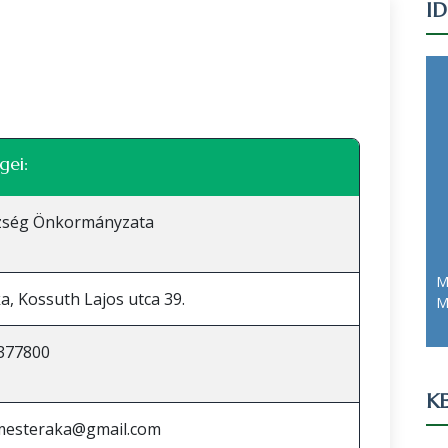
I
Leaflet
|
©
OpenStreetMap
közreműködők
gei:
zség Önkormányzata
M
a, Kossuth Lajos utca 39.
M
377800
KE
mesteraka@gmail.com