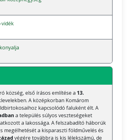
-vidék
konyalja
ó község, első írásos említése a
13.
oklevelekben. A középkorban Komárom
ldbirtokosaihoz kapcsolódó faluként élt. A
zadban
a település súlyos veszteségeket
atkozott a lakossága. A felszabadító háborúk
 s megélhetését a kisparaszti földművelés és
század
végére továbbra is kis lélekszámú, de