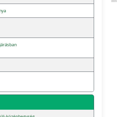
nya
 járásban
úli-középhegység