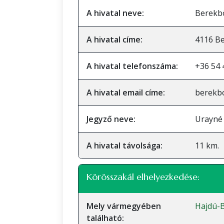
A hivatal neve:
Berekb
A hivatal címe:
4116 Be
A hivatal telefonszáma:
+36 54 
A hivatal email címe:
berekb
Jegyző neve:
Urayné 
A hivatal távolsága:
11 km.
Körösszakál elhelyezkedése:
Mely vármegyében
Hajdú-
található: