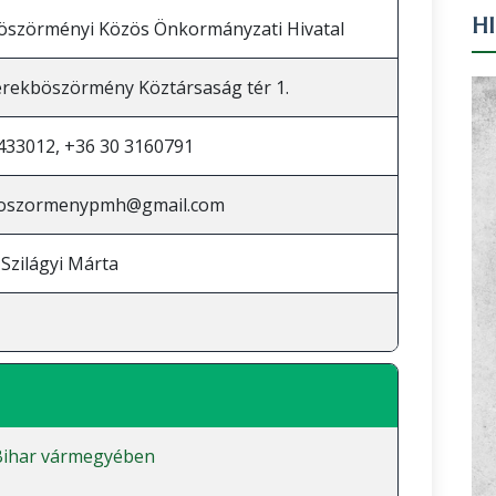
H
öszörményi Közös Önkormányzati Hivatal
rekböszörmény Köztársaság tér 1.
433012, +36 30 3160791
oszormenypmh@gmail.com
Szilágyi Márta
Bihar vármegyében