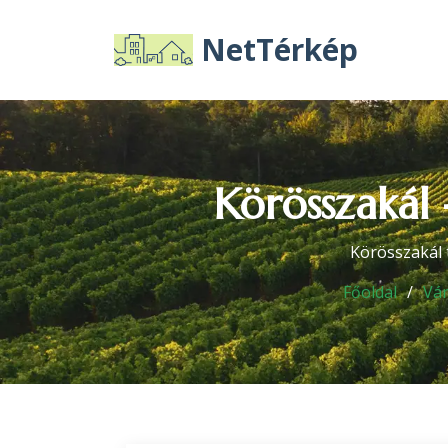
NetTérkép
Körösszakál 
Körösszakál 
Főoldal
Vá