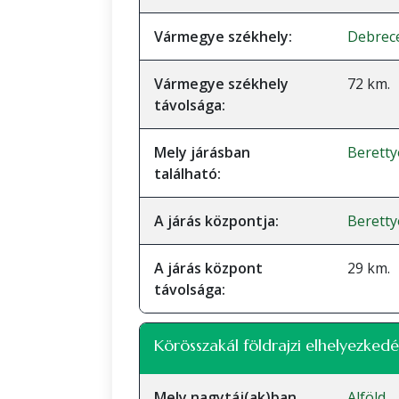
Vármegye székhely:
Debrec
Vármegye székhely
72 km.
távolsága:
Mely járásban
Beretty
található:
A járás központja:
Beretty
A járás központ
29 km.
távolsága:
Körösszakál földrajzi elhelyezkedé
Mely nagytáj(ak)ban
Alföld