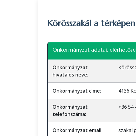
Körösszakál a térképen
+
Önkormányzat adatai, elérhetősé
−
Önkormányzat
Köröss
hivatalos neve:
Önkormányzat címe:
4136 Kö
Önkormányzat
+36 54 
telefonszáma:
Önkormányzat email
szakal.