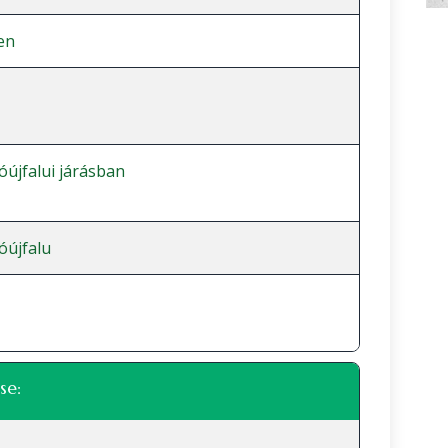
en
óújfalui járásban
óújfalu
se: