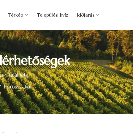
Térkép
Települési kvíz
Időjárás
elérhetőségek
an található.
Körösszakál