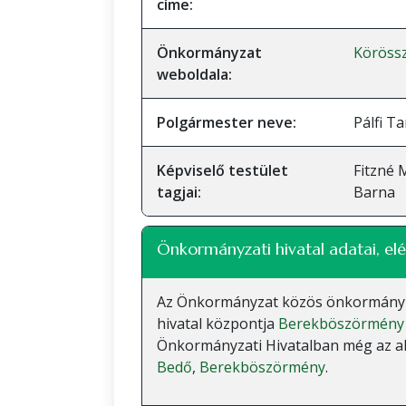
címe:
Önkormányzat
Köröss
weboldala:
Polgármester neve:
Pálfi T
Képviselő testület
Fitzné 
tagjai:
Barna
Önkormányzati hivatal adatai, elé
Az Önkormányzat közös önkormányzati
hivatal központja
Berekböszörmény
Önkormányzati Hivatalban még az alá
Bedő
,
Berekböszörmény
.