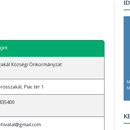
I
Leaflet
|
©
OpenStreetMap
közreműködők
gei:
zakál Községi Önkormányzat
M
rösszakál, Piac tér 1
M
435400
KE
phivatal@gmail.com