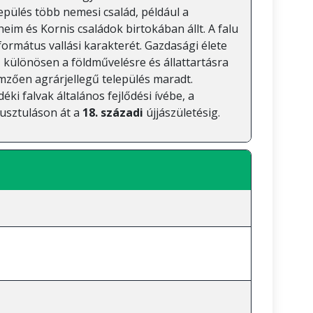
epülés több nemesi család, például a
im és Kornis családok birtokában állt. A falu
ormátus vallási karakterét. Gazdasági élete
különösen a földművelésre és állattartásra
emzően agrárjellegű település maradt.
éki falvak általános fejlődési ívébe, a
pusztuláson át a
18. századi
újjászületésig.