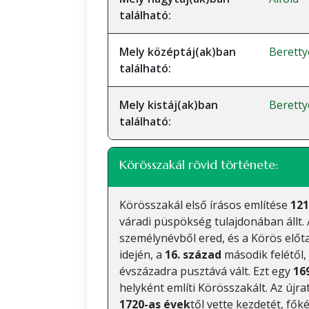
található:
Mely középtáj(ak)ban
Beretty
található:
Mely kistáj(ak)ban
Beretty
található:
Körösszakál rövid története:
Körösszakál első írásos említése
121
váradi püspökség tulajdonában állt. 
személynévből ered, és a Körös előta
idején, a
16. század
második felétől,
évszázadra pusztává vált. Ezt egy
16
helyként említi Körösszakált. Az újra
1720-as évek
től vette kezdetét, f