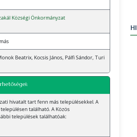
zakál Községi Önkormányzat
H
amás
Monok Beatrix, Kocsis János, Pálfi Sándor, Turi
rhetőségei:
 hivatalt tart fenn más településekkel. A
településen található. A Közös
bbi települések találhatóak: