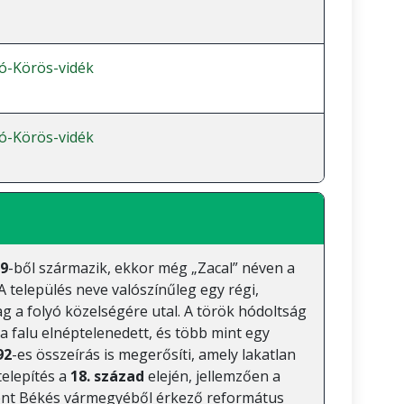
ó-Körös-vidék
ó-Körös-vidék
9
-ből származik, ekkor még „Zacal” néven a
A település neve valószínűleg egy régi,
g a folyó közelségére utal. A török hódoltság
 a falu elnéptelenedett, és több mint egy
92
-es összeírás is megerősíti, amely lakatlan
telepítés a
18. század
elején, jellemzően a
őként Békés vármegyéből érkező református