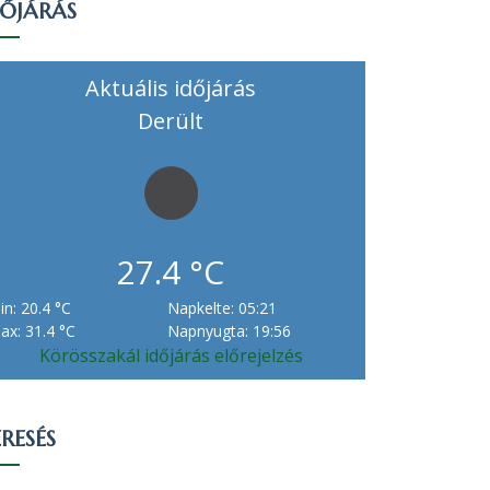
DŐJÁRÁS
Aktuális időjárás
Derült
27.4 °C
in: 20.4 °C
Napkelte: 05:21
ax: 31.4 °C
Napnyugta: 19:56
Körösszakál időjárás előrejelzés
RESÉS