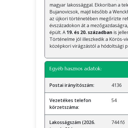
magyar lakossággal. Ekkoriban a tel
Bujanovicsok, majd később a Wenckhe
az újkori történetében megőrizte ref
évszázadokon át a mezőgazdaságra, 
épült. A
19. és 20. században
is jell
Történelme jól illeszkedik a Körös-vid
középkori virágzástól a hódoltsági 
Egyéb hasznos adatok:
Postai irányítószám:
4136
Vezetékes telefon
54
körzetszáma:
Lakosságszám (2026.
744 fő