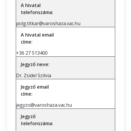
A hivatal
telefonszáma:
polg.titkar@varoshaza.vac.hu
A hivatal email
címe:
+36 27 513400
Jegyző neve:
Dr. Zsidel Szilvia
Jegyző email
címe:
jegyzo@varoshaza.vac.hu
Jegyző
telefonszáma: