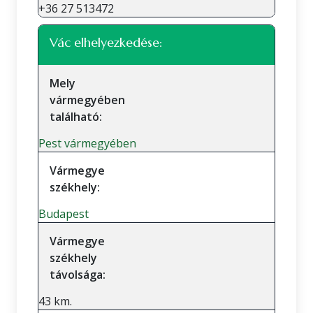
+36 27 513472
Vác elhelyezkedése:
Mely
vármegyében
található:
Pest vármegyében
Vármegye
székhely:
Budapest
Vármegye
székhely
távolsága:
43 km.