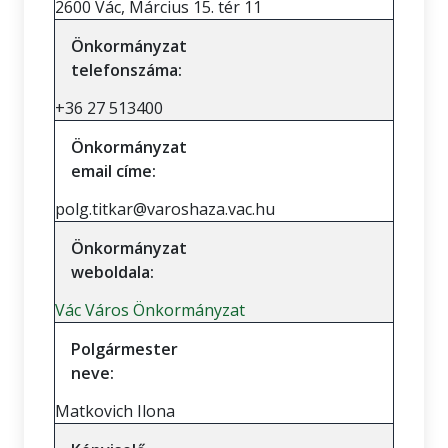
2600 Vác, Március 15. tér 11
Önkormányzat
telefonszáma:
+36 27 513400
Önkormányzat
email címe:
polg.titkar@varoshaza.vac.hu
Önkormányzat
weboldala:
Vác Város Önkormányzat
Polgármester
neve:
Matkovich Ilona