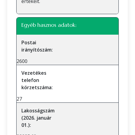
értékeit.
Egyéb hasznos adatok:
Postai
irányítószám:
2600
Vezetékes
telefon
körzetszáma:
27
Lakosságszám
(2026. január
01.):