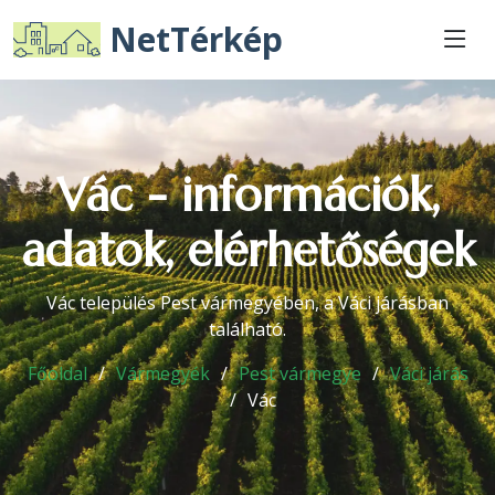
NetTérkép
Vác - információk,
adatok, elérhetőségek
Vác település Pest vármegyében, a Váci járásban
található.
Főoldal
Vármegyék
Pest vármegye
Váci járás
Vác