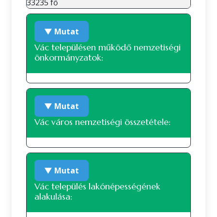
33235 fő
▼ Mutat
Vác településen működő nemzetiségi
önkormányzatok:
Roma nemzetiségi önkormányzat
▼ Mutat
Vác város nemzetiségi összetétele:
Nemzetiségi összetétel a 2022-es
▼ Mutat
népszámlálás alapján
Vác település lakónépességének
alakulása:
A 2022-es népszámlálás során 34449 fő
nyilatkozott a nemzetiségi hovatartozásáról. Ez