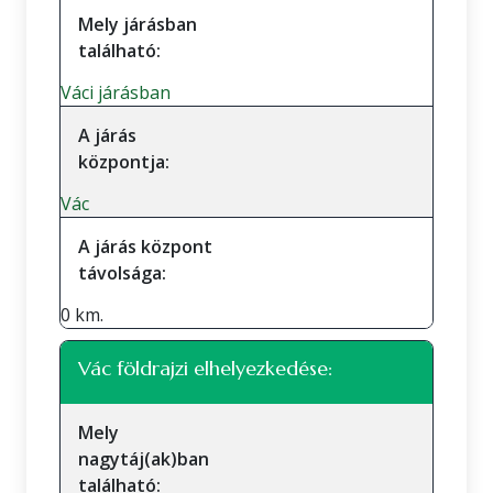
Mely járásban
található:
Váci járásban
A járás
központja:
Vác
A járás központ
távolsága:
0 km.
Vác földrajzi elhelyezkedése:
Mely
nagytáj(ak)ban
található: