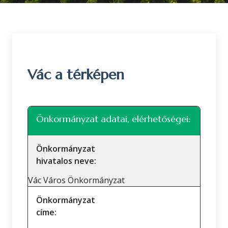
Vác a térképen
Leaflet
|
©
OpenStreetMap
közreműködők
+
Önkormányzat adatai, elérhetőségei:
−
Önkormányzat
hivatalos neve:
Vác Város Önkormányzat
Önkormányzat
címe: