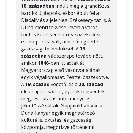
18. században
indult meg a grandiózus
barokk újjáépítés, ekkor épült fel a
Diadalív és a jelenlegi Székesegyház is. A
Duna-menti fekvése révén a város
fontos kereskedelmi és közlekedési
csomóponttá vált, ami elősegítette
gazdasági fellendülését. A
19.
században
Vác szerepe tovább nőtt,
amikor
1846
-ban itt adták át
Magyarország első vasútvonalának
egyik végállomását, Pesttel összekötve.
A
19. század
végétől és a
20. század
elején iparosodott, gyárak telepedtek
meg, és oktatási intézményei is
jelentőssé váltak. Napjainkban Vác a
Duna-kanyar egyik meghatározó
kulturális, oktatási és gazdasági
központja, megőrizve történelmi