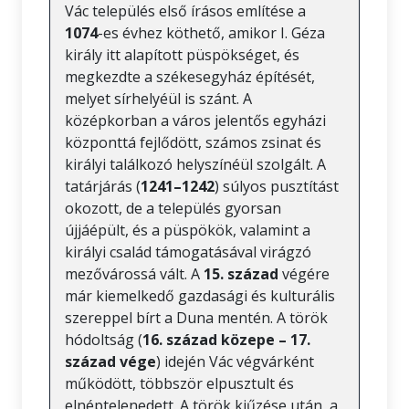
Vác település első írásos említése a
1074
-es évhez köthető, amikor I. Géza
király itt alapított püspökséget, és
megkezdte a székesegyház építését,
melyet sírhelyéül is szánt. A
középkorban a város jelentős egyházi
központtá fejlődött, számos zsinat és
királyi találkozó helyszínéül szolgált. A
tatárjárás (
1241–1242
) súlyos pusztítást
okozott, de a település gyorsan
újjáépült, és a püspökök, valamint a
királyi család támogatásával virágzó
mezővárossá vált. A
15. század
végére
már kiemelkedő gazdasági és kulturális
szereppel bírt a Duna mentén. A török
hódoltság (
16. század közepe – 17.
század vége
) idején Vác végvárként
működött, többször elpusztult és
elnéptelenedett. A török kiűzése után, a