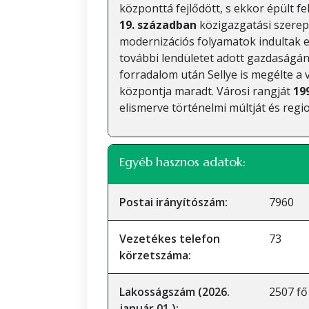
központtá fejlődött, s ekkor épült f
19. században
közigazgatási szerepe 
modernizációs folyamatok indultak e
további lendületet adott gazdaságán
forradalom után Sellye is megélte a 
központja maradt. Városi rangját
199
elismerve történelmi múltját és regio
Egyéb hasznos adatok:
Postai irányítószám:
7960
Vezetékes telefon
73
körzetszáma:
Lakosságszám (2026.
2507 fő
január 01.):