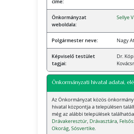
címe:
Önkormányzat
Sellye 
weboldala:
Polgármester neve:
Nagy At
Képviselő testület
Dr. Kóp
tagjai:
Kovácsn
Önkormányzati hivatal adatai, elé
Az Önkormányzat közös önkormányzati
hivatal központja a településen talá
még az alábbi települések található
Drávakeresztúr
,
Drávasztára
,
Felső
Okorág
,
Sósvertike
.