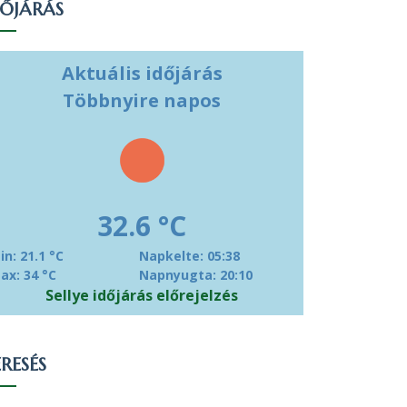
DŐJÁRÁS
Aktuális időjárás
Többnyire napos
32.6 °C
in: 21.1 °C
Napkelte: 05:38
ax: 34 °C
Napnyugta: 20:10
Sellye időjárás előrejelzés
RESÉS