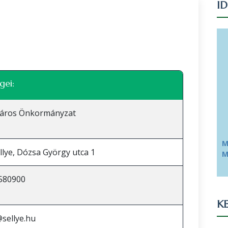
I
Leaflet
|
©
OpenStreetMap
közreműködők
gei:
Város Önkormányzat
M
llye, Dózsa György utca 1
M
580900
KE
sellye.hu