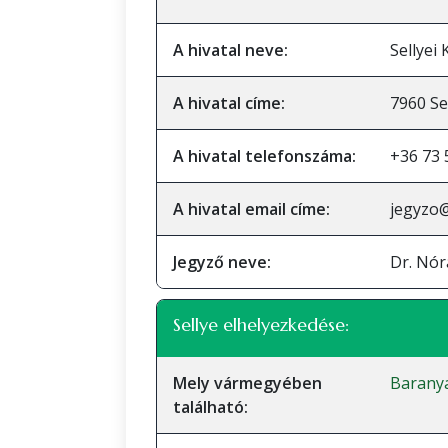
A hivatal neve:
Sellyei
A hivatal címe:
7960 Se
A hivatal telefonszáma:
+36 73 
A hivatal email címe:
jegyzo@
Jegyző neve:
Dr. Nór
Sellye elhelyezkedése:
Mely vármegyében
Barany
található: