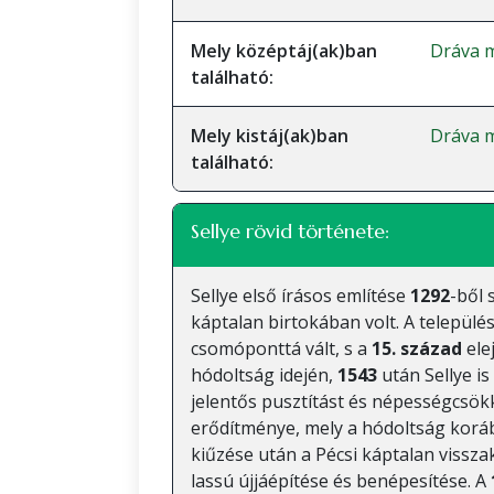
Mely középtáj(ak)ban
Dráva m
található:
Mely kistáj(ak)ban
Dráva m
található:
Sellye rövid története:
Sellye első írásos említése
1292
-ből 
káptalan birtokában volt. A települé
csomóponttá vált, s a
15. század
ele
hódoltság idején,
1543
után Sellye i
jelentős pusztítást és népességcsök
erődítménye, mely a hódoltság koráb
kiűzése után a Pécsi káptalan vissza
lassú újjáépítése és benépesítése. A