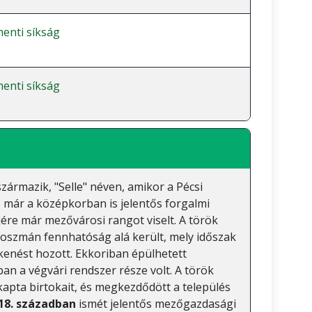
enti síkság
enti síkság
származik, "Selle" néven, amikor a Pécsi
s már a középkorban is jelentős forgalmi
jére már mezővárosi rangot viselt. A török
s oszmán fennhatóság alá került, mely időszak
kenést hozott. Ekkoriban épülhetett
an a végvári rendszer része volt. A török
kapta birtokait, és megkezdődött a település
18. században
ismét jelentős mezőgazdasági