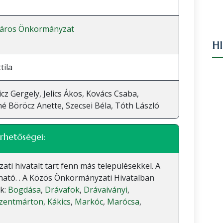
Város Önkormányzat
H
tila
icz Gergely, Jelics Ákos, Kovács Csaba,
é Böröcz Anette, Szecsei Béla, Tóth László
rhetőségei:
 hivatalt tart fenn más településekkel. A
lható. . A Közös Önkormányzati Hivatalban
ak:
Bogdása
,
Drávafok
,
Drávaiványi
,
szentmárton
,
Kákics
,
Markóc
,
Marócsa
,