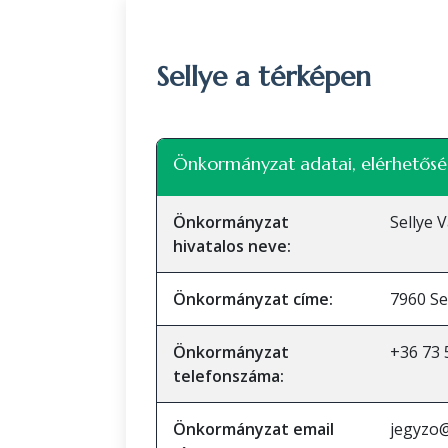
Sellye a térképen
+
Önkormányzat adatai, elérhetősé
−
Önkormányzat
Sellye 
hivatalos neve:
Önkormányzat címe:
7960 Se
Önkormányzat
+36 73 
telefonszáma:
Önkormányzat email
jegyzo@