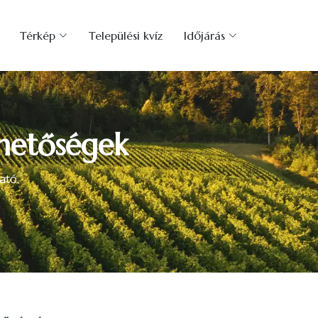
Térkép
Települési kvíz
Időjárás
rhetőségek
ató.