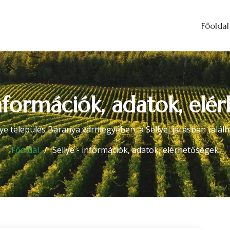
Főoldal
információk, adatok, elé
lye település Baranya vármegyében, a Sellyei járásban találh
Főoldal
Sellye - információk, adatok, elérhetőségek