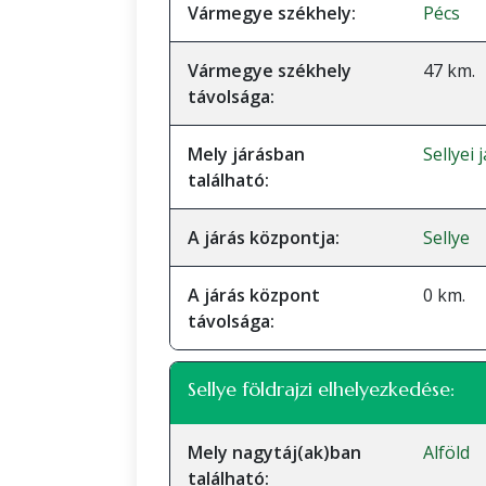
Vármegye székhely:
Pécs
Vármegye székhely
47 km.
távolsága:
Mely járásban
Sellyei
található:
A járás központja:
Sellye
A járás központ
0 km.
távolsága:
Sellye földrajzi elhelyezkedése:
Mely nagytáj(ak)ban
Alföld
található: