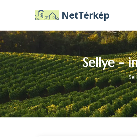
NetTérkép
Sellye - 
Sel