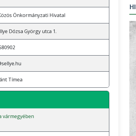
H
 Közös Önkormányzati Hivatal
llye Dózsa György utca 1.
580902
sellye.hu
ánt Tímea
a vármegyében