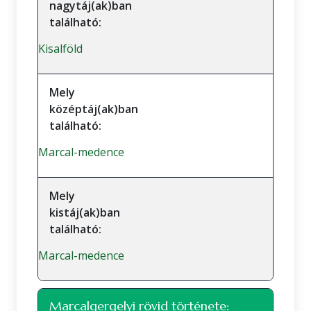
nagytáj(ak)ban
található:
Kisalföld
Mely
középtáj(ak)ban
található:
Marcal-medence
Mely
kistáj(ak)ban
található:
Marcal-medence
Marcalgergelyi rövid története: