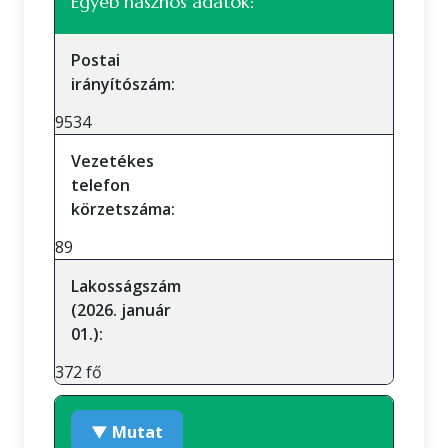
Egyéb hasznos adatok:
Postai
irányítószám:
9534
Vezetékes
telefon
körzetszáma:
89
Lakosságszám
(2026. január
01.):
372 fő
▼ Mutat