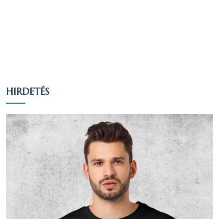
Vallás
Fő
között
között
(385 fő)
(423 fő)
Evangélikus
173
44.94 %
40.9 %
Római
106
27.53 %
25.06 %
katolikus
HIRDETÉS
Református
18
4.68 %
4.26 %
Egy
valláshoz
34
8.83 %
8.04 %
sem tartozik
Nem
54
14.03 %
12.77 %
nyilatkozott
Vallási összetétel a 2001-es
népszámlálás alapján