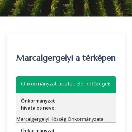
Marcalgergelyi a térképen
Leaflet
|
©
OpenStreetMap
közreműködők
+
Önkormányzat adatai, elérhetőségei:
−
Önkormányzat
hivatalos neve:
Marcalgergelyi Község Önkormányzata
Önkormányzat