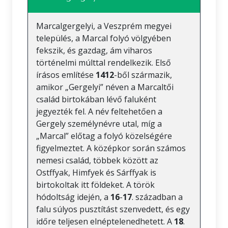
Marcalgergelyi, a Veszprém megyei
település, a Marcal folyó völgyében
fekszik, és gazdag, ám viharos
történelmi múlttal rendelkezik. Első
írásos említése
1412
-ből származik,
amikor „Gergelyi” néven a Marcaltői
család birtokában lévő faluként
jegyezték fel. A név feltehetően a
Gergely személynévre utal, míg a
„Marcal” előtag a folyó közelségére
figyelmeztet. A középkor során számos
nemesi család, többek között az
Ostffyak, Himfyek és Sárffyak is
birtokoltak itt földeket. A török
hódoltság idején, a
16
-
17
. században a
falu súlyos pusztítást szenvedett, és egy
időre teljesen elnéptelenedhetett. A
18
.