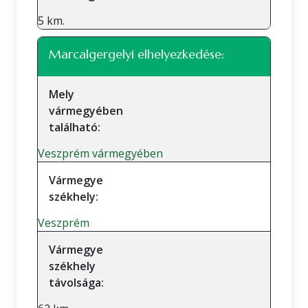
5 km.
Marcalgergelyi elhelyezkedése:
Mely
vármegyében
található:
Veszprém vármegyében
Vármegye
székhely:
Veszprém
Vármegye
székhely
távolsága: