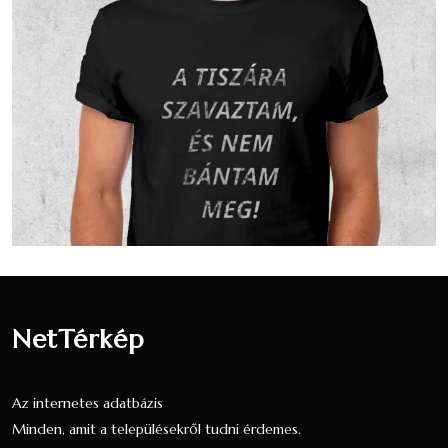
A 2001-es népszámlálás során 472 fő
nyilatkozott a vallási hovatartozásáról. Ez a
lakónépesség (480 fő) 98.33 százaléka. 232
fő vallotta magát Evangélikus valláshoz
tartozónak, ez a nyilatkozók 49.15
százaléka, a teljes lakosság 48.33
százaléka.182 fő vallotta magát Római
katolikus valláshoz tartozónak, ez a
nyilatkozók 38.56 százaléka, a teljes
lakosság 37.92 százaléka.28 fő vallotta
magát Református valláshoz tartozónak, ez
a nyilatkozók 5.93 százaléka, a teljes
lakosság 5.83 százaléka.
NetTérkép
22 fő úgy nyilatkozott, hogy egy valláshoz
sem tartozik, ez a nyilatkozók 4.66
Az internetes adatbázis
százaléka, a teljes lakosság 4.58 százaléka.
Minden, amit a településekről tudni érdemes.