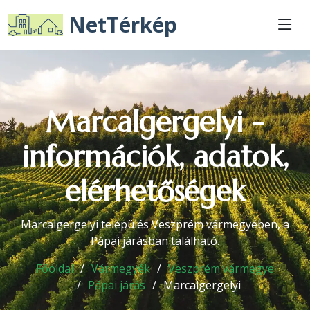
NetTérkép
Marcalgergelyi -
információk, adatok,
elérhetőségek
Marcalgergelyi település Veszprém vármegyében, a
Pápai járásban található.
Főoldal
Vármegyék
Veszprém vármegye
Pápai járás
Marcalgergelyi