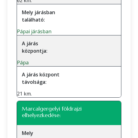
62 km.
Mely járásban
található:
Pápai járásban
A járás
központja:
Pápa
A járás központ
távolsága:
21 km.
Marcalgergelyi földrajzi
elhelyezkedése:
Mely