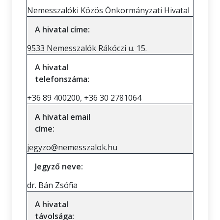
Nemesszalóki Közös Önkormányzati Hivatal
A hivatal címe:
9533 Nemesszalók Rákóczi u. 15.
A hivatal
telefonszáma:
+36 89 400200, +36 30 2781064
A hivatal email
címe:
jegyzo@nemesszalok.hu
Jegyző neve:
dr. Bán Zsófia
A hivatal
távolsága: