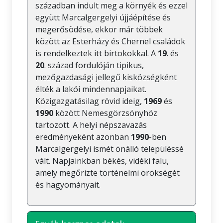
században indult meg a környék és ezzel
együtt Marcalgergelyi újjáépítése és
megerősödése, ekkor már többek
között az Esterházy és Chernel családok
is rendelkeztek itt birtokokkal. A
19
. és
20
. század fordulóján tipikus,
mezőgazdasági jellegű kisközségként
élték a lakói mindennapjaikat.
Közigazgatásilag rövid ideig,
1969
és
1990
között Nemesgörzsönyhöz
tartozott. A helyi népszavazás
eredményeként azonban
1990
-ben
Marcalgergelyi ismét önálló településsé
vált. Napjainkban békés, vidéki falu,
amely megőrizte történelmi örökségét
és hagyományait.