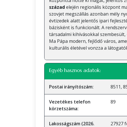
központtá nőtte ki magát, jelentős z
század
elején regionális központ ma
szovjet megszállás azonban mély nyo
évtizedek alatt jelentős ipari fejlesz
bázisként is funkcionált. A rendszer
társadalmi kihívásokkal szembesült, 
Ma Pápa modern, fejlődő város, ame
kulturális életével vonzza a látogató
Egyéb hasznos adatok:
Postai irányítószám:
8511, 8
Vezetékes telefon
89
körzetszáma:
Lakosságszám (2026.
27927 f