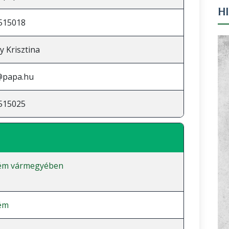
H
515018
y Krisztina
@papa.hu
515025
ém vármegyében
ém