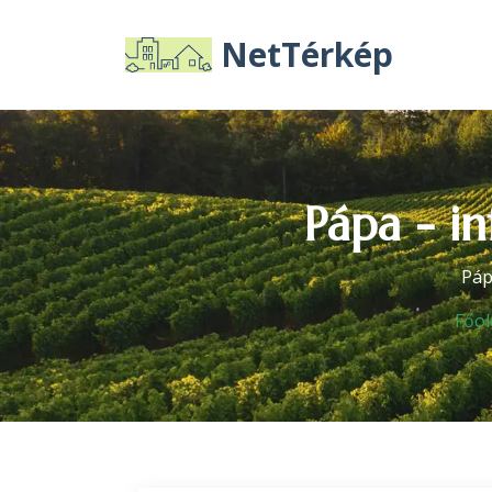
NetTérkép
Pápa - i
Páp
Főol