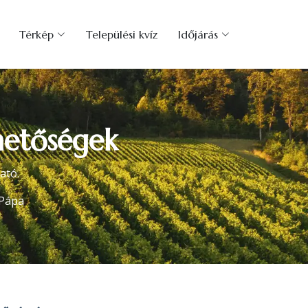
Térkép
Települési kvíz
Időjárás
hetőségek
ató.
Pápa