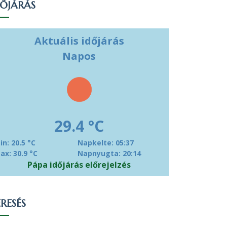
DŐJÁRÁS
Aktuális időjárás
Napos
29.4 °C
in: 20.5 °C
Napkelte: 05:37
ax: 30.9 °C
Napnyugta: 20:14
Pápa időjárás előrejelzés
RESÉS