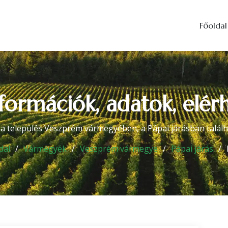
Főoldal
nformációk, adatok, elér
a település Veszprém vármegyében, a Pápai járásban találh
dal
Vármegyék
Veszprém vármegye
Pápai járás