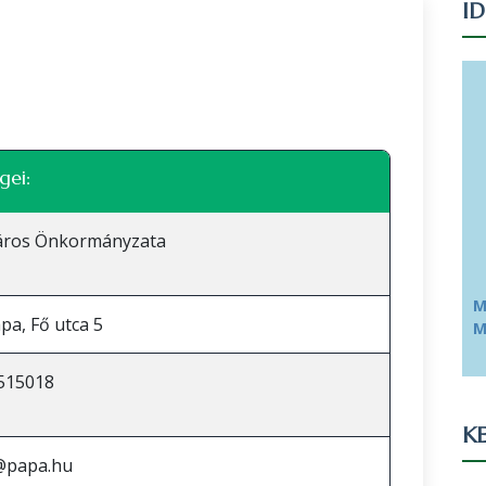
I
Leaflet
|
©
OpenStreetMap
közreműködők
gei:
áros Önkormányzata
M
pa, Fő utca 5
M
515018
KE
@papa.hu