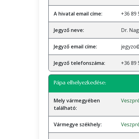
A hivatal email címe:
+36 89 
Jegyző neve:
Dr. Nag
Jegyző email címe:
jegyzo
Jegyző telefonszáma:
+36 89 
Pápa elhelyezkedése:
Mely vármegyében
Veszpr
található:
Vármegye székhely:
Veszpr