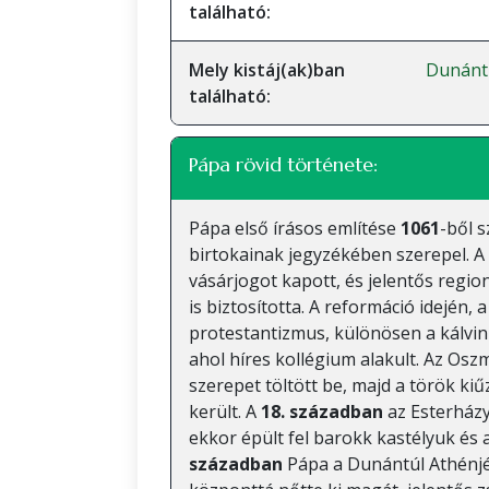
található:
Mely kistáj(ak)ban
Dunánt
található:
Pápa rövid története:
Pápa első írásos említése
1061
-ből 
birtokainak jegyzékében szerepel. A
vásárjogot kapott, és jelentős regio
is biztosította. A reformáció idején, 
protestantizmus, különösen a kálvin
ahol híres kollégium alakult. Az Osz
szerepet töltött be, majd a török ki
került. A
18. században
az Esterházy
ekkor épült fel barokk kastélyuk és
században
Pápa a Dunántúl Athénjén