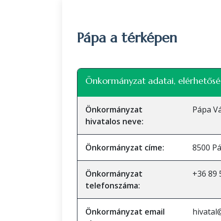
Pápa a térképen
+
Önkormányzat adatai, elérhetősé
−
Önkormányzat
Pápa V
hivatalos neve:
Önkormányzat címe:
8500 Pá
Önkormányzat
+36 89 
telefonszáma:
Önkormányzat email
hivatal