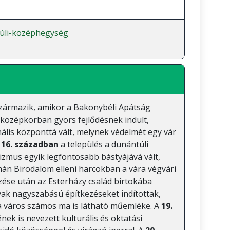
úli-középhegység
származik, amikor a Bakonybéli Apátság
 középkorban gyors fejlődésnek indult,
nális központtá vált, melynek védelmét egy vár
a
16. században
a település a dunántúli
izmus egyik legfontosabb bástyájává vált,
mán Birodalom elleni harcokban a vára végvári
űzése után az Esterházy család birtokába
ak nagyszabású építkezéseket indítottak,
 a város számos ma is látható műemléke. A
19.
ek is nevezett kulturális és oktatási