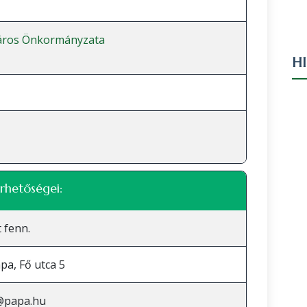
áros Önkormányzata
H
rhetőségei:
 fenn.
pa, Fő utca 5
@papa.hu