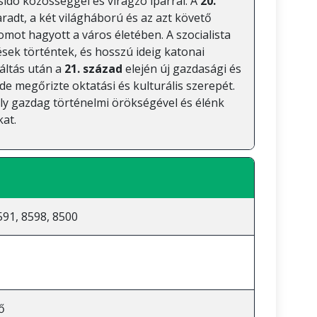
sidó közösséggel és virágzó iparral. A
20.
radt, a két világháború és az azt követő
mot hagyott a város életében. A szocialista
tések történtek, és hosszú ideig katonai
váltás után a
21. század
elején új gazdasági és
de megőrizte oktatási és kulturális szerepét.
ly gazdag történelmi örökségével és élénk
kat.
591, 8598, 8500
ő