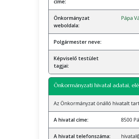
címe:
Önkormányzat
Pápa V
weboldala:
Polgármester neve:
Képviselő testület
tagjai:
Önkormányzati hivatal adatai, elé
Az Önkormányzat önálló hivatalt tart
A hivatal címe:
8500 Pá
A hivatal telefonszáma:
hivatal