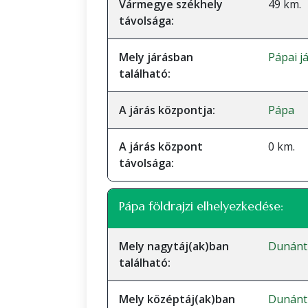
Vármegye székhely
49 km.
távolsága:
Mely járásban
Pápai j
található:
A járás központja:
Pápa
A járás központ
0 km.
távolsága:
Pápa földrajzi elhelyezkedése:
Mely nagytáj(ak)ban
Dunánt
található:
Mely középtáj(ak)ban
Dunánt