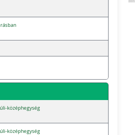
árásban
úli-középhegység
úli-középhegység