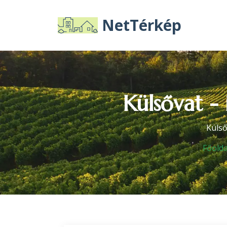
NetTérkép
Külsővat -
Külső
Főolda