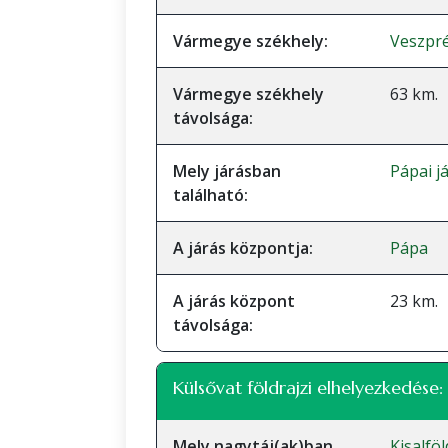
Vármegye székhely:
Veszpr
Vármegye székhely
63 km.
távolsága:
Mely járásban
Pápai j
található:
A járás központja:
Pápa
A járás központ
23 km.
távolsága:
Külsővat földrajzi elhelyezkedése:
Mely nagytáj(ak)ban
Kisalföl