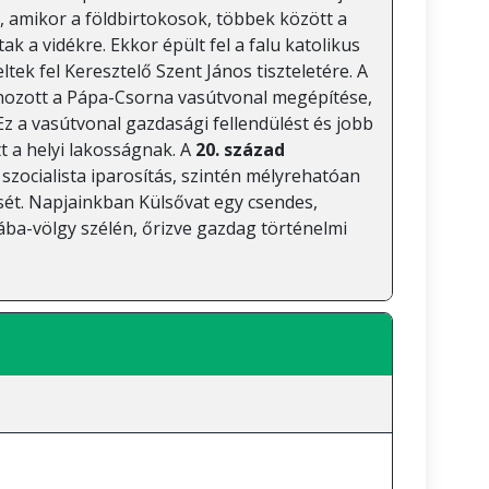
, amikor a földbirtokosok, többek között a
ak a vidékre. Ekkor épült fel a falu katolikus
ltek fel Keresztelő Szent János tiszteletére. A
 hozott a Pápa-Csorna vasútvonal megépítése,
 Ez a vasútvonal gazdasági fellendülést és jobb
t a helyi lakosságnak. A
20. század
szocialista iparosítás, szintén mélyrehatóan
dését. Napjainkban Külsővat egy csendes,
ába-völgy szélén, őrizve gazdag történelmi