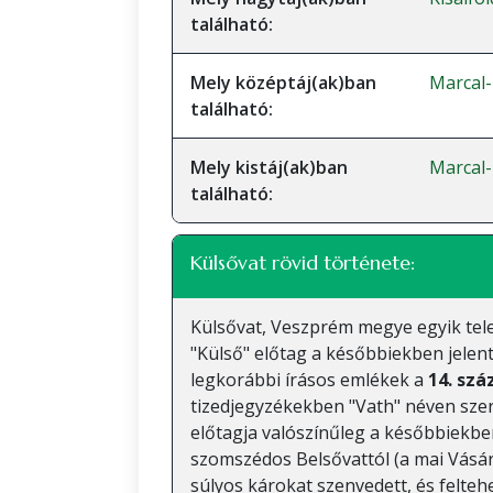
található:
Mely középtáj(ak)ban
Marcal
található:
Mely kistáj(ak)ban
Marcal
található:
Külsővat rövid története:
Külsővat, Veszprém megye egyik tele
"Külső" előtag a későbbiekben jelen
legkorábbi írásos emlékek a
14. szá
tizedjegyzékekben "Vath" néven sze
előtagja valószínűleg a későbbiekbe
szomszédos Belsővattól (a mai Vásáro
súlyos károkat szenvedett, és felte