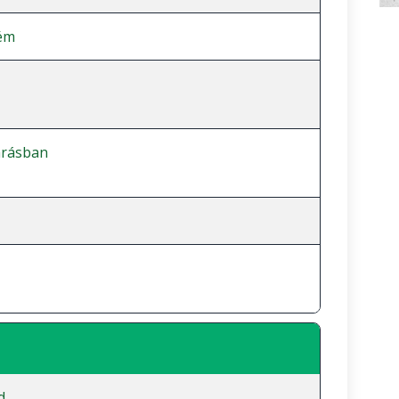
ém
árásban
d