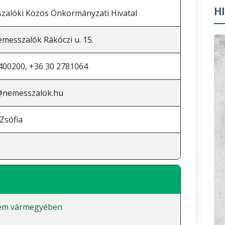
H
alóki Közös Önkormányzati Hivatal
messzalók Rákóczi u. 15.
400200, +36 30 2781064
@nemesszalok.hu
 Zsófia
ém vármegyében