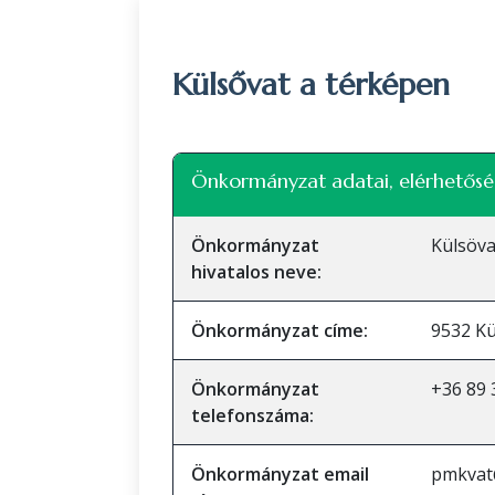
Külsővat a térképen
+
Önkormányzat adatai, elérhetősé
−
Önkormányzat
Külsöv
hivatalos neve:
Önkormányzat címe:
9532 Kü
Önkormányzat
+36 89 
telefonszáma:
Önkormányzat email
pmkvat