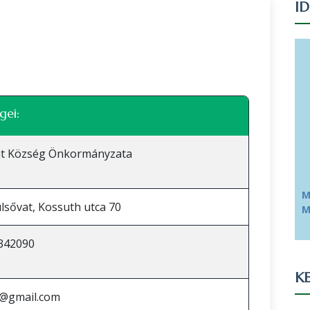
I
Leaflet
|
©
OpenStreetMap
közreműködők
gei:
at Község Önkormányzata
M
lsővat, Kossuth utca 70
M
342090
KE
@gmail.com