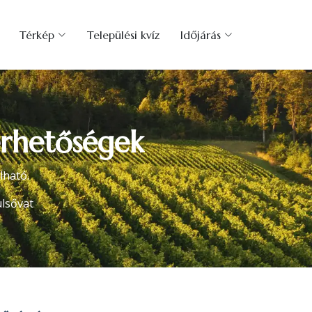
Térkép
Települési kvíz
Időjárás
érhetőségek
lható.
lsővat