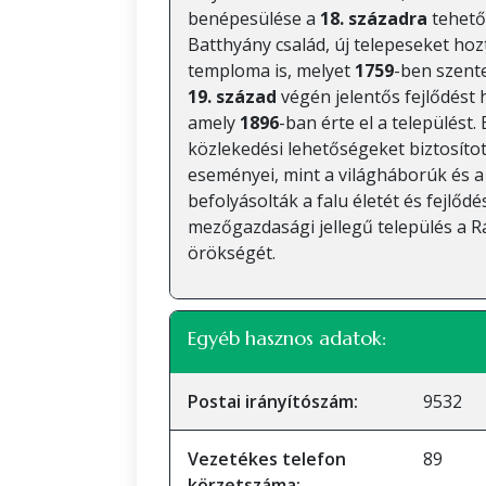
benépesülése a
18. századra
tehető
Batthyány család, új telepeseket hozt
temploma is, melyet
1759
-ben szente
19. század
végén jelentős fejlődést
amely
1896
-ban érte el a települést.
közlekedési lehetőségeket biztosítot
eseményei, mint a világháborúk és a 
befolyásolták a falu életét és fejlő
mezőgazdasági jellegű település a R
örökségét.
Egyéb hasznos adatok:
Postai irányítószám:
9532
Vezetékes telefon
89
körzetszáma: