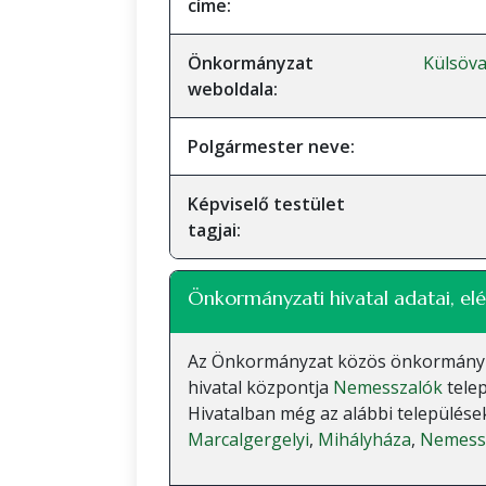
címe:
Önkormányzat
Külsöv
weboldala:
Polgármester neve:
Képviselő testület
tagjai:
Önkormányzati hivatal adatai, elé
Az Önkormányzat közös önkormányzati
hivatal központja
Nemesszalók
telep
Hivatalban még az alábbi települések
Marcalgergelyi
,
Mihályháza
,
Nemess