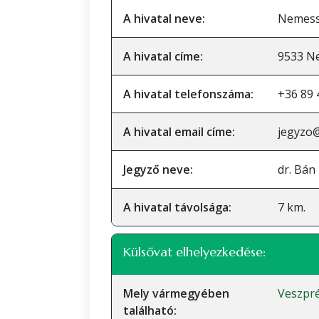
A hivatal neve:
Nemessz
A hivatal címe:
9533 Ne
A hivatal telefonszáma:
+36 89 
A hivatal email címe:
jegyzo
Jegyző neve:
dr. Bán
A hivatal távolsága:
7 km.
Külsővat elhelyezkedése:
Mely vármegyében
Veszpr
található: