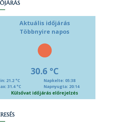
DŐJÁRÁS
Aktuális időjárás
Többnyire napos
30.6 °C
in: 21.2 °C
Napkelte: 05:38
ax: 31.4 °C
Napnyugta: 20:14
Külsővat időjárás előrejelzés
RESÉS