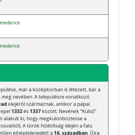
-medence
-medence
pülése, már a középkorban is létezett, bár a
t meg nevében. A településre vonatkozó
zad
elejéről származnak, amikor a pápai
repel
1332
és
1337
között. Nevének "Külső"
n alakult ki, hogy megkülönböztesse a
svattól). A török hódoltság idején a falu
hetően elnéptelenedett a
16. században
. Újra