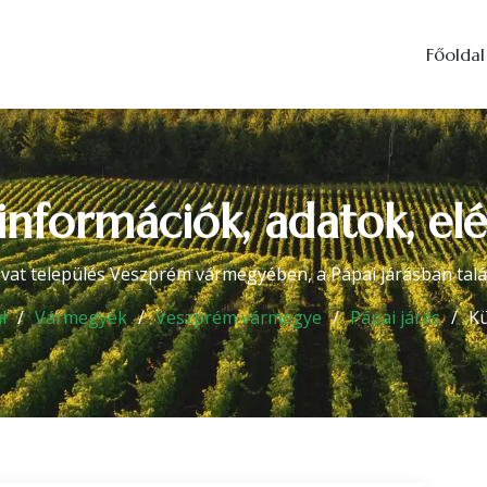
Főoldal
 információk, adatok, el
vat település Veszprém vármegyében, a Pápai járásban talá
l
Vármegyék
Veszprém vármegye
Pápai járás
Kü