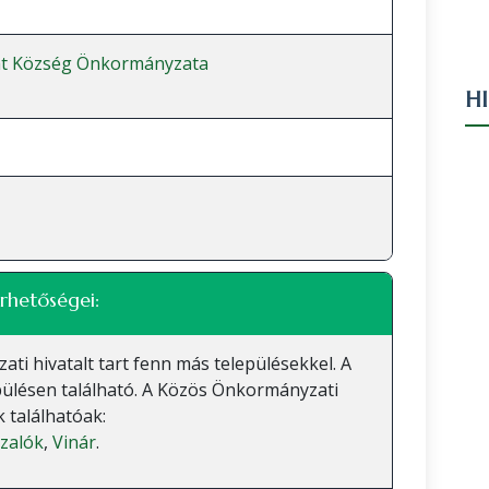
at Község Önkormányzata
H
rhetőségei:
 hivatalt tart fenn más településekkel. A
ülésen található. A Közös Önkormányzati
 találhatóak:
zalók
,
Vinár
.