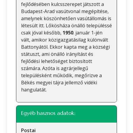
fejlődésében kulcsszerepet játszott a
Budapest-Arad vasútvonal megépítése,
amelynek köszönhetően vasútállomás is
létesült itt. Lőkösháza önálló településsé
csak jóval később,
1950
. január 1-jén
vált, amikor közigazgatásilag különvált
Battonyától. Ekkor kapta meg a községi
státuszt, ami önálló irányítást és
fejlődési lehetőséget biztosított
számára. Azóta is agrárjellegű
településként működik, megőrizve a
Békés megyei tájra jellemző vidéki
hangulatát.
Egyéb hasznos adatok:
Postai