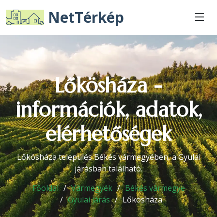
NetTérkép
Lőkösháza -
információk, adatok,
elérhetőségek
Lőkösháza település Békés vármegyében, a Gyulai
járásban található.
Főoldal
Vármegyék
Békés vármegye
Gyulai járás
Lőkösháza