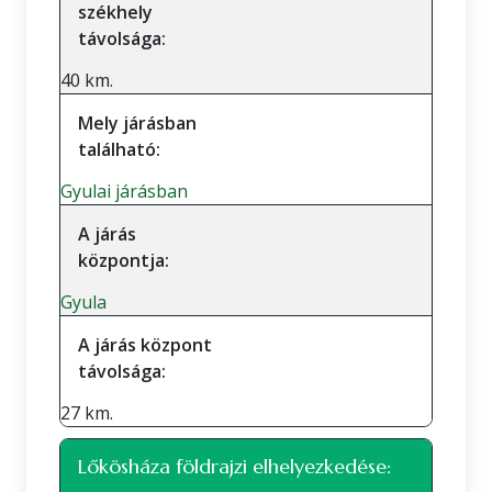
székhely
távolsága:
40 km.
Mely járásban
található:
Gyulai járásban
A járás
központja:
Gyula
A járás központ
távolsága:
27 km.
Lőkösháza földrajzi elhelyezkedése: