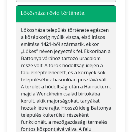
Lőkösháza rövid története:
Lőkösháza település története egészen
a középkorig nyúlik vissza, első írásos
említése
1421
-ből származik, ekkor
„Lőkes” néven jegyezték fel. Ekkoriban a
Battonya várához tartozó uradalom
része volt. A török hódoltság idején a
falu elnéptelenedett, és a környék sok
településéhez hasonlóan pusztává vált.
A terület a hódoltság után a Harruckern,
majd a Wenckheim család birtokába
került, akik majorságokat, tanyákat
hoztak létre rajta. Hosszú ideig Battonya
település külterületi részeként
funkcionált, a mezőgazdasági termelés
fontos központjává válva. A falu