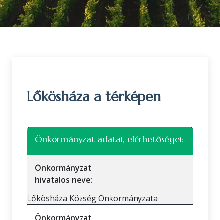
Lőkösháza a térképen
Leaflet
|
©
OpenStreetMap
közreműködők
+
Önkormányzat adatai, elérhetőségei:
−
Önkormányzat
hivatalos neve:
Lőkösháza Község Önkormányzata
Önkormányzat