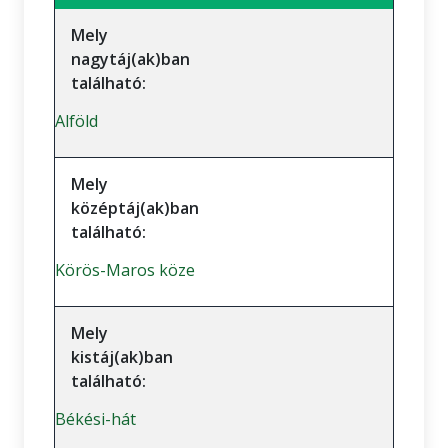
Mely
nagytáj(ak)ban
található:
Alföld
Mely
középtáj(ak)ban
található:
Körös-Maros köze
Mely
kistáj(ak)ban
található:
Békési-hát