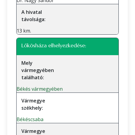
Dr. Nagy Sándor
A hivatal
távolsága:
13 km.
Lőkösháza elhelyezkedése:
Mely
vármegyében
található:
Békés vármegyében
Vármegye
székhely:
Békéscsaba
Vármegye