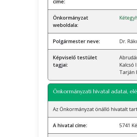
címe:
Önkormányzat
Kétegy
weboldala:
Polgármester neve:
Dr. Rák
Képviselő testület
Abrudán
tagjai:
Kalcsó 
Tarján 
Önkormányzati hivatal adatai, elé
Az Önkormányzat önálló hivatalt tart
A hivatal címe:
5741 Ké