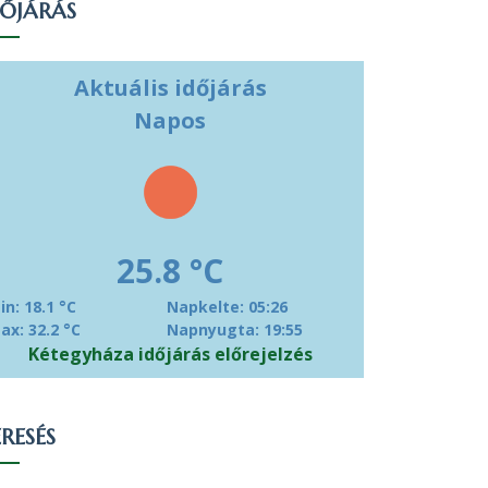
DŐJÁRÁS
Aktuális időjárás
Napos
25.8 °C
in: 18.1 °C
Napkelte: 05:26
ax: 32.2 °C
Napnyugta: 19:55
Kétegyháza időjárás előrejelzés
RESÉS