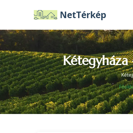
NetTérkép
Kétegyháza -
Kéteg
Főolda