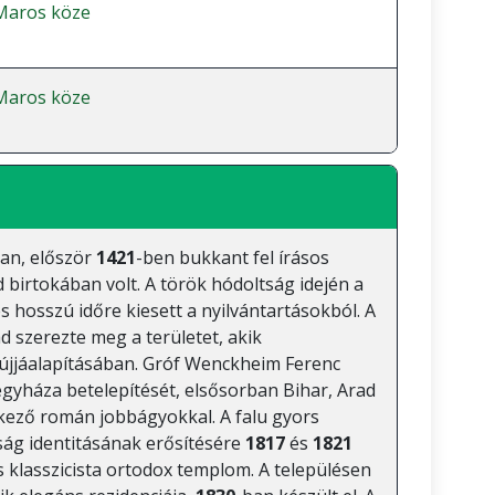
Maros köze
Maros köze
an, először
1421
-ben bukkant fel írásos
 birtokában volt. A török hódoltság idején a
és hosszú időre kiesett a nyilvántartásokból. A
 szerezte meg a területet, akik
s újjáalapításában. Gróf Wenckheim Ferenc
gyháza betelepítését, elsősorban Bihar, Arad
ező román jobbágyokkal. A falu gyors
sság identitásának erősítésére
1817
és
1821
ns klasszicista ortodox templom. A településen