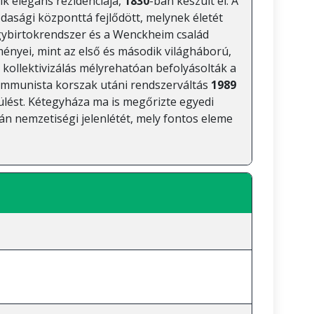
ik elegáns rezidenciája,
1830
-ban készült el. A
sági központtá fejlődött, melynek életét
birtokrendszer és a Wenckheim család
ényei, mint az első és második világháború,
 kollektivizálás mélyrehatóan befolyásolták a
kommunista korszak utáni rendszerváltás
1989
epülést. Kétegyháza ma is megőrizte egyedi
án nemzetiségi jelenlétét, mely fontos eleme