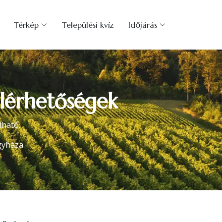
Térkép
Települési kvíz
Időjárás
elérhetőségek
lható.
gyháza