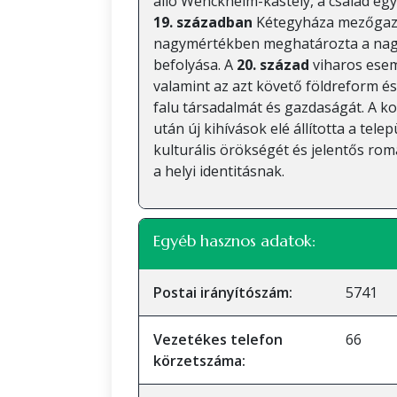
álló Wenckheim-kastély, a család egy
19. században
Kétegyháza mezőgazda
nagymértékben meghatározta a nagy
befolyása. A
20. század
viharos esem
valamint az azt követő földreform és
falu társadalmát és gazdaságát. A 
után új kihívások elé állította a tel
kulturális örökségét és jelentős rom
a helyi identitásnak.
Egyéb hasznos adatok:
Postai irányítószám:
5741
Vezetékes telefon
66
körzetszáma: