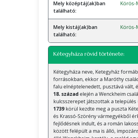
Mely középtáj(ak)ban
Körös-
található:
Mely kistáj(ak)ban
Körös-
található:
Kétegyháza rövid története:
Kétegyháza neve, Ketegyház formáb
forrásokban, ekkor a Maróthy család
falu elnéptelenedett, pusztává vált, 
18. század
elején a Wenckheim család
kulcsszerepet játszottak a települé
1739
körül kezdte meg a puszta Kéte
és Krassó-Szörény vármegyékből érk
fejlődésnek indult, és a román lako
között felépült a ma is álló, impozá