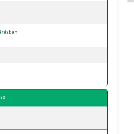
járásban
se: