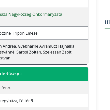
háza Nagyközség Önkormányzata
H
ócziné Tripon Emese
 Andrea, Gyebnárné Avramucz Hajnalka,
Istvánné, Sárosi Zoltán, Szelezsán Zsolt,
István
rhetőségei:
 fenn.
tegyháza, Fő tér 9.