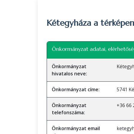
Kétegyháza a térképe
+
Önkormányzat adatai, elérhetősé
−
Önkormányzat
Kétegy
hivatalos neve:
Önkormányzat címe:
5741 Ké
Önkormányzat
+36 66 
telefonszáma:
Önkormányzat email
ketegy