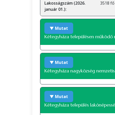
Lakosságszám (2026.
3518 fő
január 01.):
▼ Mutat
Kétegyháza településen működő 
Román nemzetiségi önkormányz
▼ Mutat
Kétegyháza nagyközség nemzetisé
Nemzetiségi összetétel a 2022-es
▼ Mutat
A 2022-es népszámlálás során
Kétegyháza település lakónépessé
hovatartozásáról. Ez a lakónépesség