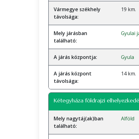
Vármegye székhely
19 km.
távolsága:
Mely járásban
Gyulai 
található:
A járás központja:
Gyula
A járás központ
14 km.
távolsága:
Kétegyháza földrajzi elhelyezkedé
Mely nagytáj(ak)ban
Alföld
található: