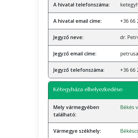
A hivatal telefonszáma:
ketegy
A hivatal email címe:
+36 66 
Jegyző neve:
dr. Pet
Jegyző email címe:
petrus
Jegyző telefonszáma:
+36 66 
Kétegyháza elhelyezkedése:
Mely vármegyében
Békés 
található:
Vármegye székhely:
Békésc