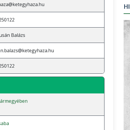
haza@ketegyhaza.hu
H
250122
rusán Balázs
an.balazs@ketegyhaza.hu
250122
vármegyében
saba