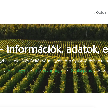
Főoldal
 információk, adatok, 
yháza település Békés vármegyében, a Gyulai járásban talá
l
Vármegyék
Békés vármegye
Gyulai járás
Kéte