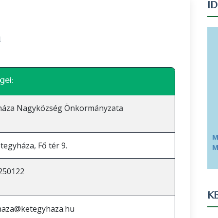
I
n
Leaflet
|
©
OpenStreetMap
közreműködők
gei:
háza Nagyközség Önkormányzata
M
tegyháza, Fő tér 9.
M
250122
KE
haza@ketegyhaza.hu