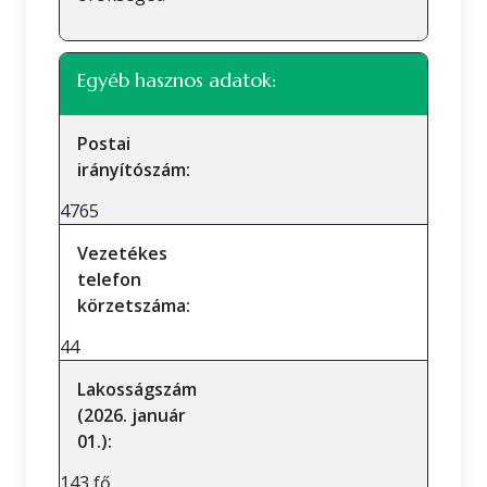
Egyéb hasznos adatok:
Postai
irányítószám:
4765
Vezetékes
telefon
körzetszáma:
44
Lakosságszám
(2026. január
01.):
143 fő