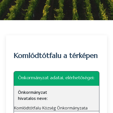
Komlódtótfalu a térképen
Leaflet
|
©
OpenStreetMap
közreműködők
+
Önkormányzat adatai, elérhetőségei:
−
Önkormányzat
hivatalos neve:
Komlódtótfalu Község Önkormányzata