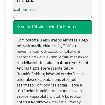
található:
Szatmári-sík
Komlódtótfalu rövid története:
Komlódtótfalu első írásos említése
1342
-
ből származik, ekkor még Tótfalu
néven, a Komlódi család birtokaként
szerepelt oklevelekben. A falu már ekkor
rendelkezett templommal, amelyet Szent
András tiszteletére szenteltek. A
"Komlód" előtag későbbi eredetű, és a
településnek a Káta nemzetségből
származó Komlódy családdal, illetve a
történelmi Komlód uradalommal való
szoros kapcsolatára utal. A középkor
során a Komlódyak mellett a Kölcsey