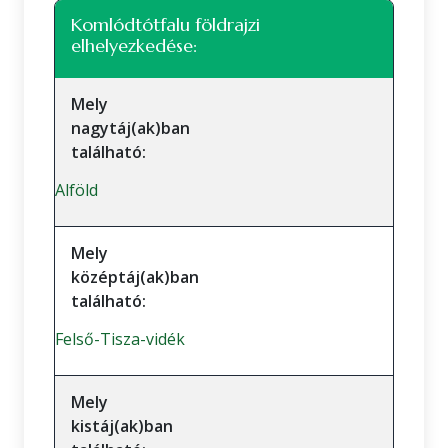
Komlódtótfalu földrajzi
elhelyezkedése:
Mely
nagytáj(ak)ban
található:
Alföld
Mely
középtáj(ak)ban
található:
Felső-Tisza-vidék
Mely
kistáj(ak)ban