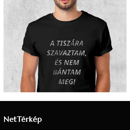
Nem
9
8.57 %
6.98 %
nyilatkozott
Vallási összetétel a 2001-es
népszámlálás alapján
A 2001-es népszámlálás során 98 fő
nyilatkozott a vallási hovatartozásáról. Ez
a lakónépesség (102 fő) 96.08 százaléka.
76 fő vallotta magát Református valláshoz
tartozónak, ez a nyilatkozók 77.55
százaléka, a teljes lakosság 74.51
százaléka.19 fő vallotta magát Római
katolikus valláshoz tartozónak, ez a
nyilatkozók 19.39 százaléka, a teljes
lakosság 18.63 százaléka.3 fő vallotta
NetTérkép
magát Görög katolikus valláshoz
tartozónak, ez a nyilatkozók 3.06