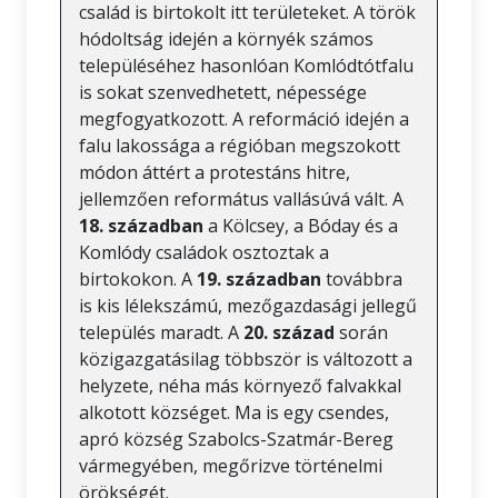
család is birtokolt itt területeket. A török
hódoltság idején a környék számos
településéhez hasonlóan Komlódtótfalu
is sokat szenvedhetett, népessége
megfogyatkozott. A reformáció idején a
falu lakossága a régióban megszokott
módon áttért a protestáns hitre,
jellemzően református vallásúvá vált. A
18. században
a Kölcsey, a Bóday és a
Komlódy családok osztoztak a
birtokokon. A
19. században
továbbra
is kis lélekszámú, mezőgazdasági jellegű
település maradt. A
20. század
során
közigazgatásilag többször is változott a
helyzete, néha más környező falvakkal
alkotott községet. Ma is egy csendes,
apró község Szabolcs-Szatmár-Bereg
vármegyében, megőrizve történelmi
örökségét.