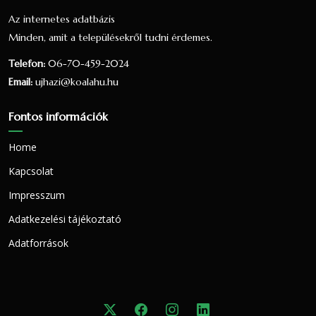
százaléka, a teljes lakosság 2.94
Az internetes adatbázis
százaléka.
Minden, amit a településekről tudni érdemes.
Nézzük táblázatos formában, részletesen:
Telefon:
06-70-459-2024
Email:
ujhazi@koalahu.hu
Arány a
Arány a
válaszadók
lakosok
Vallás
Fő
Fontos információk
között
között
(98 fő)
(102 fő)
Home
Kapcsolat
Református
76
77.55 %
74.51 %
Impresszum
Római
19
19.39 %
18.63 %
katolikus
Adatkezelési tájékoztató
Adatforrások
Görög
3
3.06 %
2.94 %
katolikus