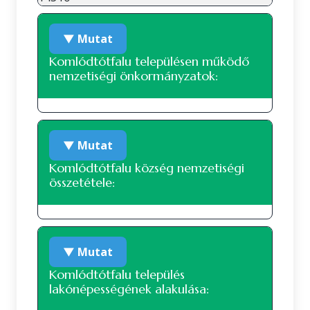
▼ Mutat
Komlódtótfalu településen működő
nemzetiségi önkormányzatok:
A településen jelenleg nem működik
▼ Mutat
nemzetiségi önkormányzat.
Komlódtótfalu község nemzetiségi
összetétele:
Nemzetiségi összetétel a 2022-es
▼ Mutat
népszámlálás alapján
Komlódtótfalu település
lakónépességének alakulása:
A 2022-es népszámlálás során 109 fő
nyilatkozott a nemzetiségi