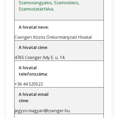
Szamosangyalos
,
Szamosbecs
,
Szamostatárfalva
.
A hivatal neve:
Csengeri Közös Önkormányzati Hivatal
A hivatal címe:
4765 Csenger Ady E. u. 14.
A hivatal
telefonszáma:
+36 44 520522
A hivatal email
címe:
jegyzo.magyari@csenger.hu