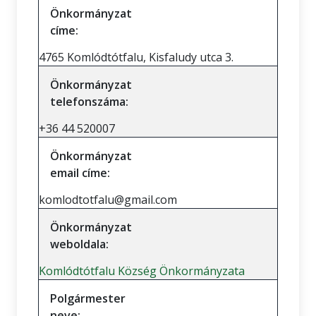
Önkormányzat
címe:
4765 Komlódtótfalu, Kisfaludy utca 3.
Önkormányzat
telefonszáma:
+36 44 520007
Önkormányzat
email címe:
komlodtotfalu@gmail.com
Önkormányzat
weboldala:
Komlódtótfalu Község Önkormányzata
Polgármester
neve: