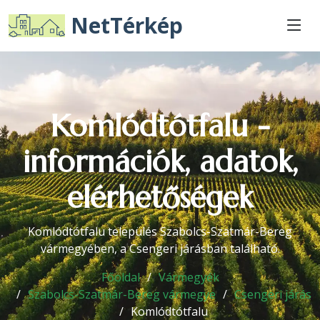
NetTérkép
Komlódtótfalu -
információk, adatok,
elérhetőségek
Komlódtótfalu település Szabolcs-Szatmár-Bereg
vármegyében, a Csengeri járásban található.
Főoldal
Vármegyék
Szabolcs-Szatmár-Bereg vármegye
Csengeri járás
Komlódtótfalu