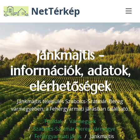
NetTérkép
Jánkmajtis -
információk, adatok,
elérhetőségek
Jánkmajtis település Szabolcs-Szatmár-Bereg
vármegyében, a Fehérgyarmati járásban található.
Főoldal
Vármegyék
Szabolcs-Szatmár-Bereg vármegye
Fehérgyarmati járás
Jánkmajtis