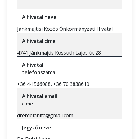
A hivatal neve:
Jánkmajtisi Közös Önkormányzati Hivatal
A hivatal címe:
4741 Jánkmajtis Kossuth Lajos út 28.
A hivatal
telefonszáma:
+36 44 566088, +36 70 3838610
A hivatal email
címe:
drerdeianita@gmail.com
Jegyző neve: