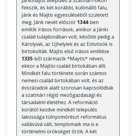
Jánkmajtis település a Szatmári-síkon
fekszik, és két korábbi, különálló falu,
Jánk és Majtis egyesüléséből született
meg. Jánk nevét először
1344
-ben
említik írásos források, amikor a Jánki
család tulajdonában volt, később pedig a
Károlyiak, az Ujhelyiek és az Eötvösök is
birtokolták. Majtis első írásos említése
1335
-ből származik *Maytis* néven,
ekkor a Majtisi család birtokában állt.
Mindkét falu története során számos
nemesi család birtokában volt, és az
évszázadok alatt szorosan kapcsolódtak
a szatmári régió mezőgazdasági és
társadalmi életéhez. A reformáció
korától kezdve mindkét település
lakossága túlnyomórészt református
vallásúvá vált, templomaik ma is e
történelmi örökséget őrzik. A két