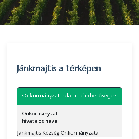
Jánkmajtis a térképen
Leaflet
|
©
OpenStreetMap
közreműködők
+
Önkormányzat adatai, elérhetőségei:
−
Önkormányzat
hivatalos neve:
Jánkmajtis Község Önkormányzata