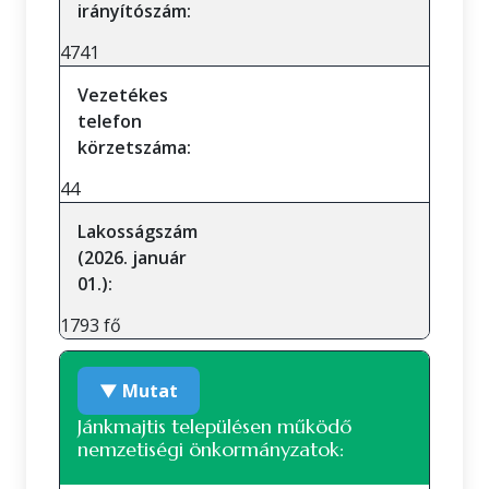
irányítószám:
4741
Vezetékes
telefon
körzetszáma:
44
Lakosságszám
(2026. január
01.):
1793 fő
▼ Mutat
Jánkmajtis településen működő
nemzetiségi önkormányzatok: