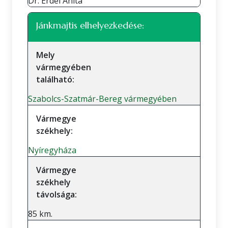
Dr. Erdei Anita
Jánkmajtis elhelyezkedése:
Mely
vármegyében
található:
Szabolcs-Szatmár-Bereg vármegyében
Vármegye
székhely:
Nyíregyháza
Vármegye
székhely
távolsága:
85 km.