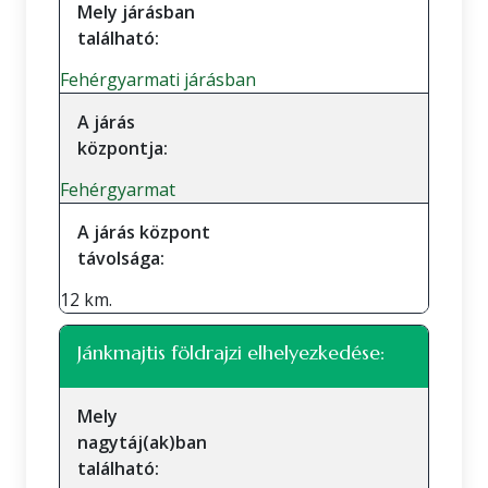
Mely járásban
található:
Fehérgyarmati járásban
A járás
központja:
Fehérgyarmat
A járás központ
távolsága:
12 km.
Jánkmajtis földrajzi elhelyezkedése:
Mely
nagytáj(ak)ban
található: