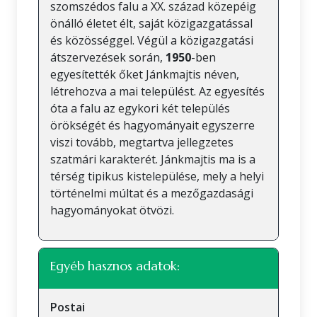
szomszédos falu a XX. század közepéig
önálló életet élt, saját közigazgatással
és közösséggel. Végül a közigazgatási
átszervezések során,
1950
-ben
egyesítették őket Jánkmajtis néven,
létrehozva a mai települést. Az egyesítés
óta a falu az egykori két település
örökségét és hagyományait egyszerre
viszi tovább, megtartva jellegzetes
szatmári karakterét. Jánkmajtis ma is a
térség tipikus kistelepülése, mely a helyi
történelmi múltat és a mezőgazdasági
hagyományokat ötvözi.
Egyéb hasznos adatok:
Postai