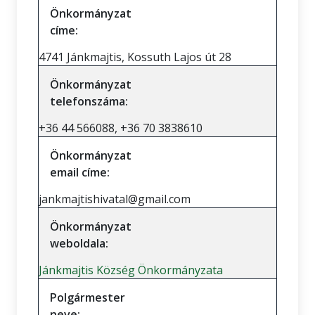
Önkormányzat
címe:
4741 Jánkmajtis, Kossuth Lajos út 28
Önkormányzat
telefonszáma:
+36 44 566088, +36 70 3838610
Önkormányzat
email címe:
jankmajtishivatal@gmail.com
Önkormányzat
weboldala:
Jánkmajtis Község Önkormányzata
Polgármester
neve: