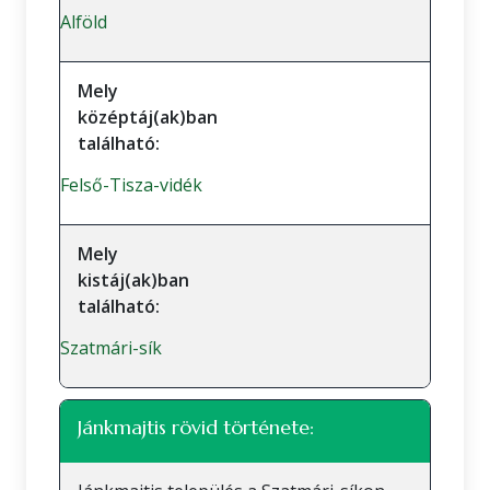
Alföld
Mely
középtáj(ak)ban
található:
Felső-Tisza-vidék
Mely
kistáj(ak)ban
található:
Szatmári-sík
Jánkmajtis rövid története: