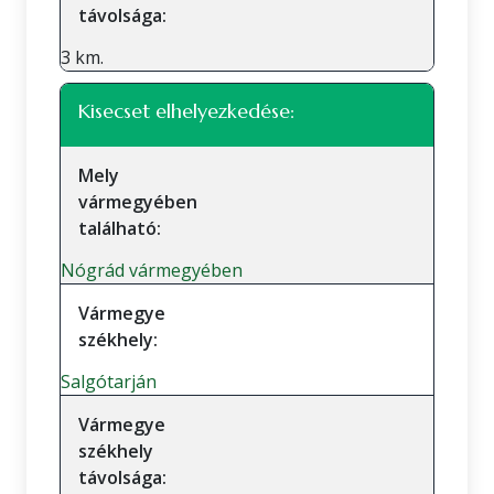
távolsága:
3 km.
Kisecset elhelyezkedése:
Mely
vármegyében
található:
Nógrád vármegyében
Vármegye
székhely:
Salgótarján
Vármegye
székhely
távolsága: