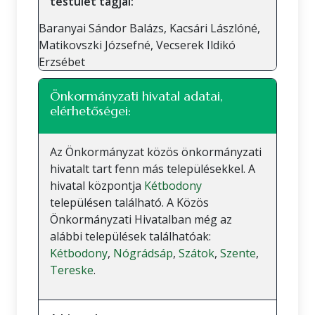
testület tagjai:
Baranyai Sándor Balázs, Kacsári Lászlóné,
Matikovszki Józsefné, Vecserek Ildikó
Erzsébet
Önkormányzati hivatal adatai,
elérhetőségei:
Az Önkormányzat közös önkormányzati
hivatalt tart fenn más településekkel. A
hivatal központja
Kétbodony
településen található. A Közös
Önkormányzati Hivatalban még az
alábbi települések találhatóak:
Kétbodony
,
Nógrádsáp
,
Szátok
,
Szente
,
Tereske
.