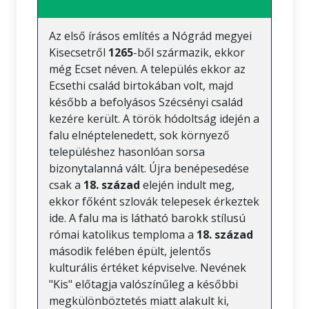
Az első írásos említés a Nógrád megyei
Kisecsetről
1265
-ből származik, ekkor
még Ecset néven. A település ekkor az
Ecsethi család birtokában volt, majd
később a befolyásos Szécsényi család
kezére került. A török hódoltság idején a
falu elnéptelenedett, sok környező
településhez hasonlóan sorsa
bizonytalanná vált. Újra benépesedése
csak a
18. század
elején indult meg,
ekkor főként szlovák telepesek érkeztek
ide. A falu ma is látható barokk stílusú
római katolikus temploma a
18. század
második felében épült, jelentős
kulturális értéket képviselve. Nevének
"Kis" előtagja valószínűleg a későbbi
megkülönböztetés miatt alakult ki,