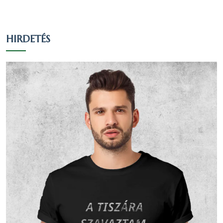
Arány a
Arány a
válaszadók
lakosok
Vallás
Fő
között
között
HIRDETÉS
(155 fő)
(183 fő)
Római
112
72.26 %
61.2 %
katolikus
Evangélikus
5
3.23 %
2.73 %
Református
3
1.94 %
1.64 %
Egy
valláshoz
11
7.1 %
6.01 %
sem tartozik
Nem
23
14.84 %
12.57 %
nyilatkozott