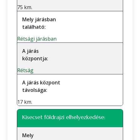
75 km.
Mely járásban
található:
Rétsági járásban
A járás
központja:
Rétság
A járás központ
távolsága:
17 km.
Kisecset földrajzi elhelyezkedése:
Mely