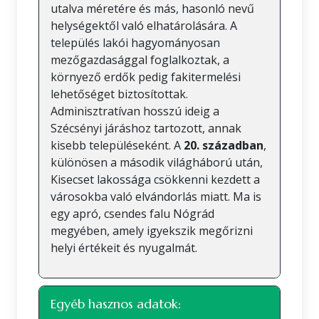
utalva méretére és más, hasonló nevű
helységektől való elhatárolására. A
település lakói hagyományosan
mezőgazdasággal foglalkoztak, a
környező erdők pedig fakitermelési
lehetőséget biztosítottak.
Adminisztratívan hosszú ideig a
Szécsényi járáshoz tartozott, annak
kisebb településeként. A
20. században
,
különösen a második világháború után,
Kisecset lakossága csökkenni kezdett a
városokba való elvándorlás miatt. Ma is
egy apró, csendes falu Nógrád
megyében, amely igyekszik megőrizni
helyi értékeit és nyugalmát.
Egyéb hasznos adatok: