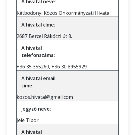
A hivatal neve:
Kétbodonyi Közös Önkormányzati Hivatal
A hivatal címe:
2687 Bercel Rákóczi út 8.
A hivatal
telefonszáma:
+36 35 355260, +36 30 8955929
A hivatal email
címe:
kozos.hivatal@gmail.com
Jegyző neve:
Jele Tibor
A hivatal