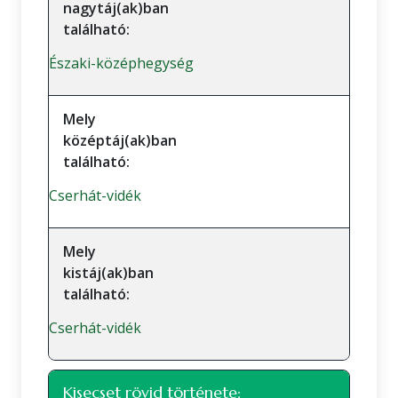
nagytáj(ak)ban
található:
Északi-középhegység
Mely
középtáj(ak)ban
található:
Cserhát-vidék
Mely
kistáj(ak)ban
található:
Cserhát-vidék
Kisecset rövid története: