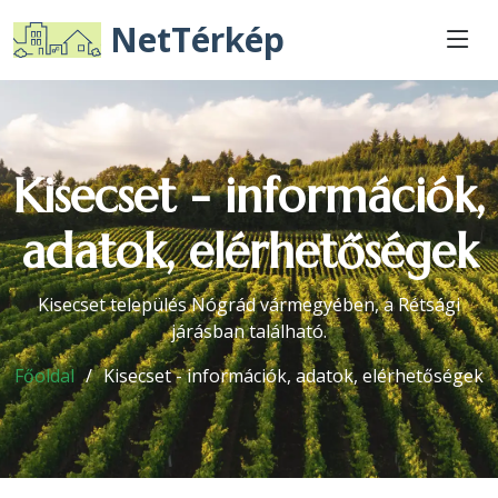
NetTérkép
Kisecset - információk,
adatok, elérhetőségek
Kisecset település Nógrád vármegyében, a Rétsági
járásban található.
Főoldal
Kisecset - információk, adatok, elérhetőségek