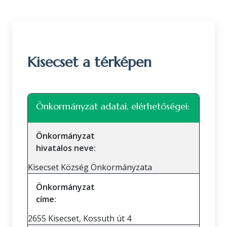
Kisecset a térképen
Leaflet
|
©
OpenStreetMap
közreműködők
+
Önkormányzat adatai, elérhetőségei:
−
Önkormányzat
hivatalos neve:
Kisecset Község Önkormányzata
Önkormányzat
címe:
2655 Kisecset, Kossuth út 4