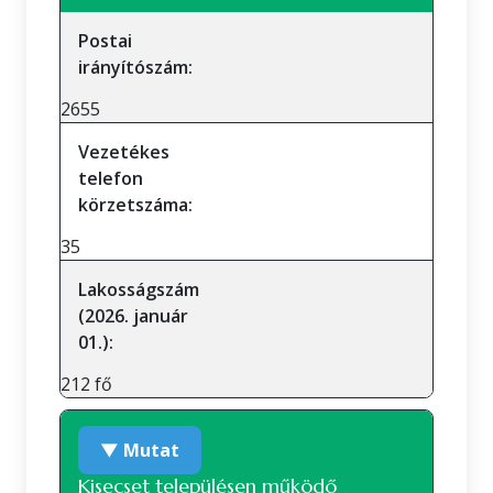
Postai
irányítószám:
2655
Vezetékes
telefon
körzetszáma:
35
Lakosságszám
(2026. január
01.):
212 fő
▼ Mutat
Kisecset településen működő