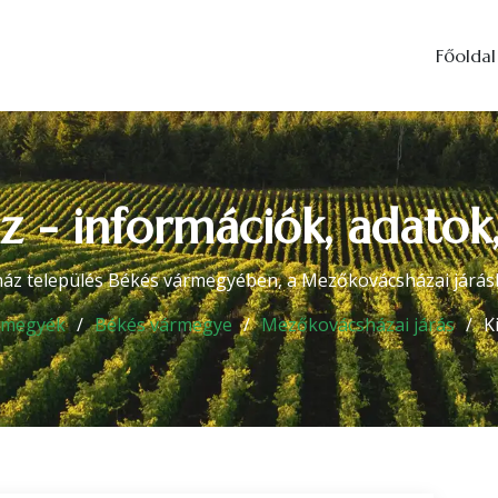
Főoldal
 - információk, adatok,
z település Békés vármegyében, a Mezőkovácsházai járásb
rmegyék
Békés vármegye
Mezőkovácsházai járás
K