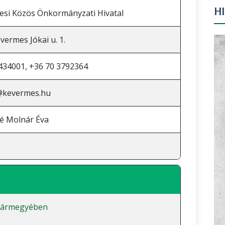
H
si Közös Önkormányzati Hivatal
vermes Jókai u. 1.
434001, +36 70 3792364
@kevermes.hu
é Molnár Éva
vármegyében