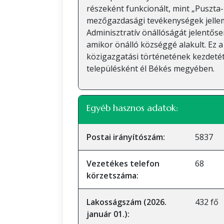
részeként funkcionált, mint „Puszta
mezőgazdasági tevékenységek jelleme
Adminisztratív önállóságát jelentős
amikor önálló községgé alakult. Ez 
közigazgatási történetének kezdetét
településként él Békés megyében.
Egyéb hasznos adatok:
Postai irányítószám:
5837
Vezetékes telefon
68
körzetszáma:
Lakosságszám (2026.
432 fő
január 01.):