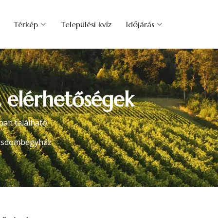
Térkép
Települési kvíz
Időjárás
 elérhetőségek
an található.
isdombegyház