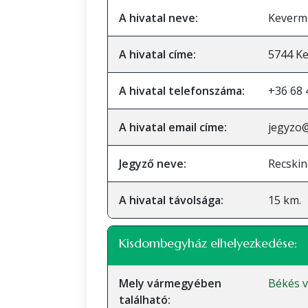
A hivatal neve:
Keverme
A hivatal címe:
5744 Ke
A hivatal telefonszáma:
+36 68 
A hivatal email címe:
jegyzo
Jegyző neve:
Recskin
A hivatal távolsága:
15 km.
Kisdombegyház elhelyezkedése:
Mely vármegyében
Békés 
található: