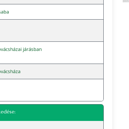
saba
vácsházai járásban
vácsháza
kedése: