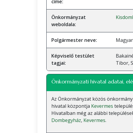
címe:
Önkormányzat
Kisdom
weboldala:
Polgármester neve:
Magyar 
Képviselő testület
Bakainé
tagjai:
Tibor, 
Önkormányzati hivatal adatai, elé
Az Önkormányzat közös önkormányzati
hivatal központja
Kevermes
települé
Hivatalban még az alábbi települések
Dombegyház
,
Kevermes
.