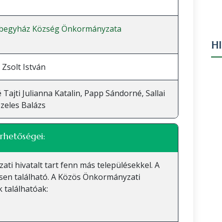
begyház Község Önkormányzata
H
Zsolt István
 Tajti Julianna Katalin, Papp Sándorné, Sallai
Szeles Balázs
rhetőségei:
 hivatalt tart fenn más településekkel. A
sen található. A Közös Önkormányzati
 találhatóak: