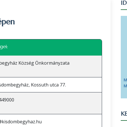
I
épen
Leaflet
|
©
OpenStreetMap
közreműködők
gei:
begyház Község Önkormányzata
M
sdombegyház, Kossuth utca 77.
M
449000
KE
l@kisdombegyhaz.hu