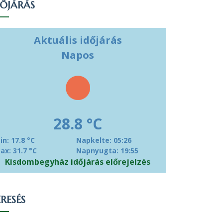
DŐJÁRÁS
Aktuális időjárás
Napos
28.8 °C
in: 17.8 °C
Napkelte: 05:26
ax: 31.7 °C
Napnyugta: 19:55
Kisdombegyház időjárás előrejelzés
RESÉS