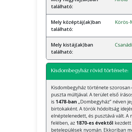
található:
Mely középtáj(ak)ban
Körös-
található:
Mely kistáj(ak)ban
Csanádi
található:
Kisdombegyház rövid története:
Kisdombegyház története szorosan
puszta múltjával. A terület első írás
is
1478-ban
„Dombegyház” néven jeg
birtokaként. A török hódoltság idején
elnéptelenedett, és pusztává vált. A
felében, az
1870-es évektől
kezdett 
betelepülések nyomán. Ekkoriban m