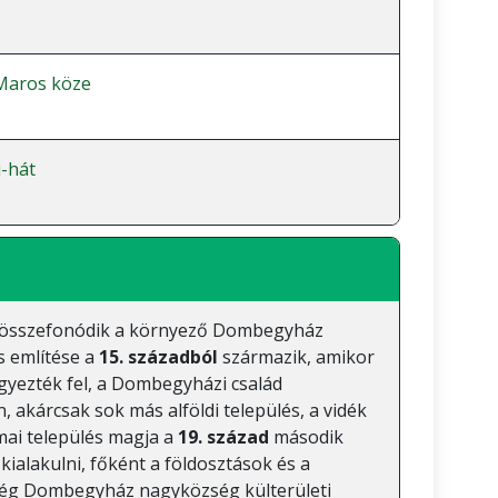
Maros köze
-hát
 összefonódik a környező Dombegyház
os említése a
15. századból
származik, amikor
yezték fel, a Dombegyházi család
, akárcsak sok más alföldi település, a vidék
 mai település magja a
19. század
második
kialakulni, főként a földosztások és a
ég Dombegyház nagyközség külterületi