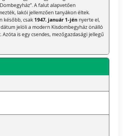
-Dombegyház”. A falut alapvetően
zték, lakói jellemzően tanyákon éltek.
en később, csak
1947. január 1-jén
nyerte el,
a dátum jelöli a modern Kisdombegyház önálló
. Azóta is egy csendes, mezőgazdasági jellegű