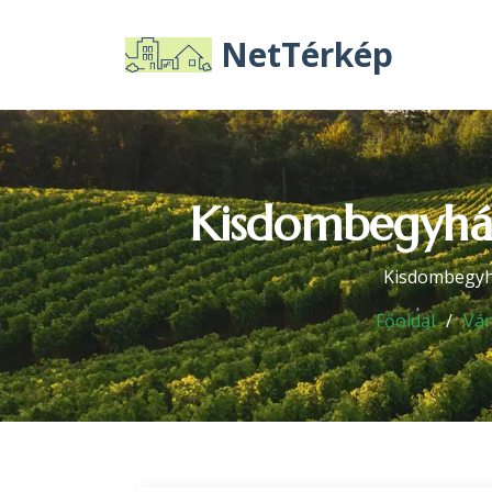
NetTérkép
Kisdombegyház
Kisdombegyhá
Főoldal
Vá