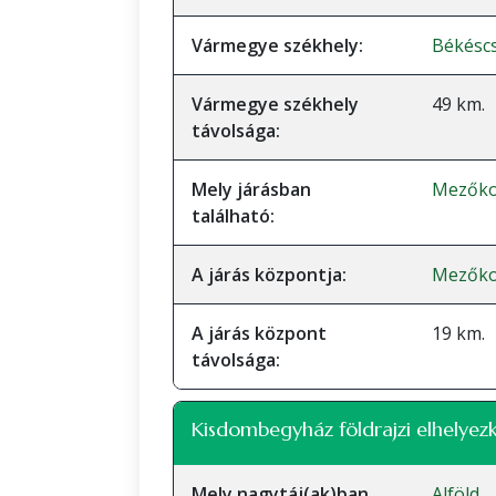
Vármegye székhely:
Békésc
Vármegye székhely
49 km.
távolsága:
Mely járásban
Mezőko
található:
A járás központja:
Mezőko
A járás központ
19 km.
távolsága:
Kisdombegyház földrajzi elhelyez
Mely nagytáj(ak)ban
Alföld