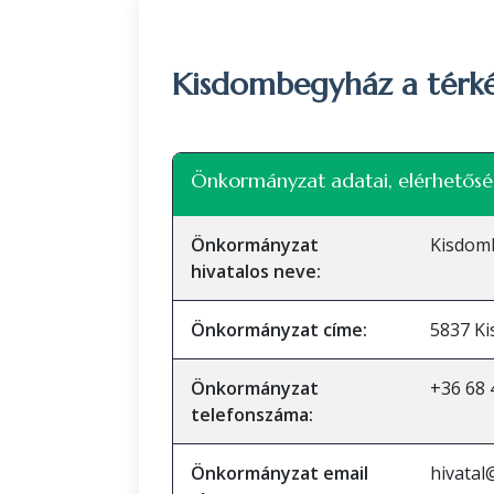
Kisdombegyház a térk
+
Önkormányzat adatai, elérhetősé
−
Önkormányzat
Kisdom
hivatalos neve:
Önkormányzat címe:
5837 Ki
Önkormányzat
+36 68 
telefonszáma:
Önkormányzat email
hivata