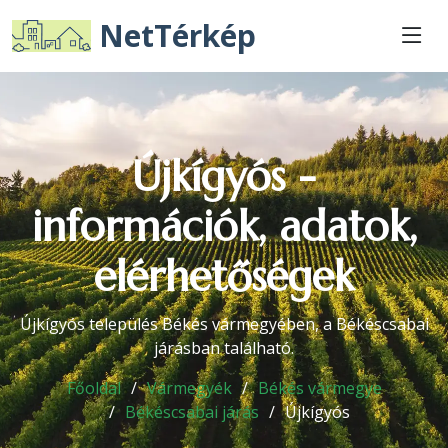
NetTérkép
Újkígyós -
információk, adatok,
elérhetőségek
Újkígyós település Békés vármegyében, a Békéscsabai
járásban található.
Főoldal
Vármegyék
Békés vármegye
Békéscsabai járás
Újkígyós