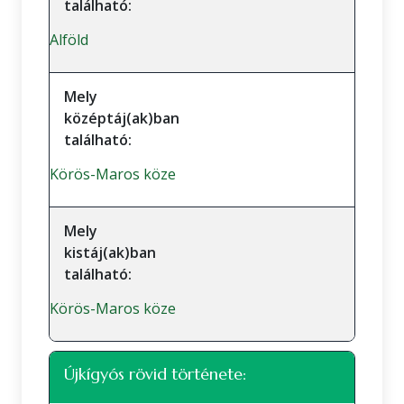
található:
Alföld
Mely
középtáj(ak)ban
található:
Körös-Maros köze
Mely
kistáj(ak)ban
található:
Körös-Maros köze
Újkígyós rövid története: