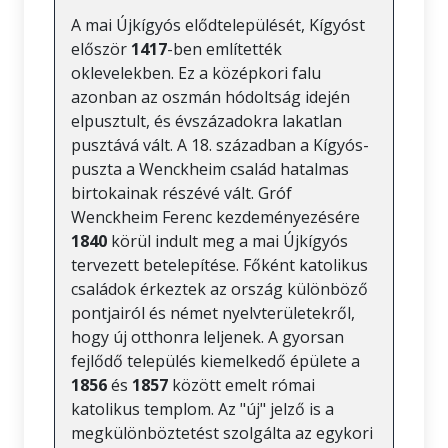
A mai Újkígyós elődtelepülését, Kígyóst
először
1417
-ben említették
oklevelekben. Ez a középkori falu
azonban az oszmán hódoltság idején
elpusztult, és évszázadokra lakatlan
pusztává vált. A 18. században a Kígyós-
puszta a Wenckheim család hatalmas
birtokainak részévé vált. Gróf
Wenckheim Ferenc kezdeményezésére
1840
körül indult meg a mai Újkígyós
tervezett betelepítése. Főként katolikus
családok érkeztek az ország különböző
pontjairól és német nyelvterületekről,
hogy új otthonra leljenek. A gyorsan
fejlődő település kiemelkedő épülete a
1856
és
1857
között emelt római
katolikus templom. Az "új" jelző is a
megkülönböztetést szolgálta az egykori