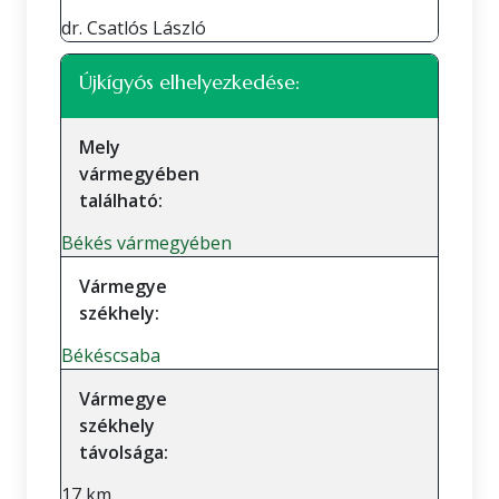
dr. Csatlós László
Újkígyós elhelyezkedése:
Mely
vármegyében
található:
Békés vármegyében
Vármegye
székhely:
Békéscsaba
Vármegye
székhely
távolsága:
17 km.