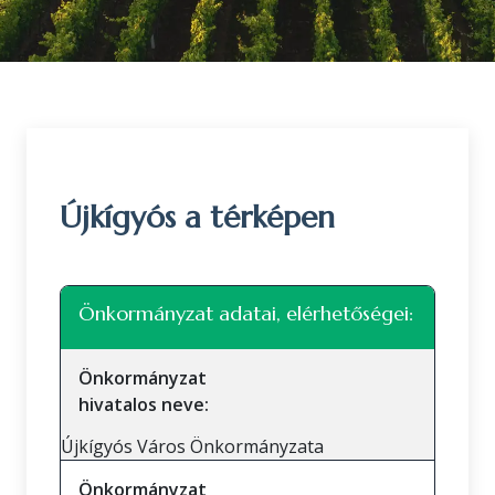
Újkígyós a térképen
Leaflet
|
©
OpenStreetMap
közreműködők
+
Önkormányzat adatai, elérhetőségei:
−
Önkormányzat
hivatalos neve:
Újkígyós Város Önkormányzata
Önkormányzat