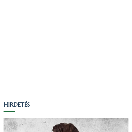
fő vallotta magát Római katolikus valláshoz
tartozónak, ez a nyilatkozók 54.27 százaléka,
a teljes lakosság 50.99 százaléka.191 fő
vallotta magát Evangélikus valláshoz
tartozónak, ez a nyilatkozók 3.68 százaléka,
a teljes lakosság 3.45 százaléka.172 fő
vallotta magát Református valláshoz
tartozónak, ez a nyilatkozók 3.31 százaléka,
a teljes lakosság 3.11 százaléka.
838 fő úgy nyilatkozott, hogy egy valláshoz
sem tartozik, ez a nyilatkozók 16.13
százaléka, a teljes lakosság 15.15 százaléka.
1025 fő nem nyilatkozott a vallási
hovatartozásáról, ez a nyilatkozók 19.73
HIRDETÉS
százaléka, a teljes lakosság 18.54 százaléka.
Nézzük táblázatos formában, részletesen: