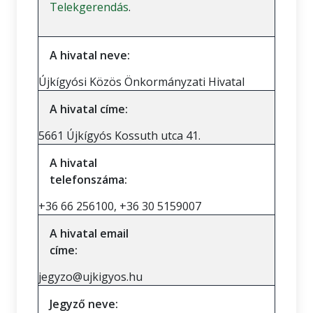
Telekgerendás
.
A hivatal neve:
Újkígyósi Közös Önkormányzati Hivatal
A hivatal címe:
5661 Újkígyós Kossuth utca 41.
A hivatal
telefonszáma:
+36 66 256100, +36 30 5159007
A hivatal email
címe:
jegyzo@ujkigyos.hu
Jegyző neve: