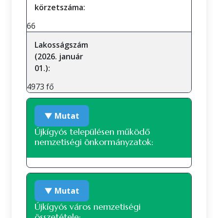
körzetszáma:
66
Lakosságszám
(2026. január
01.):
4973 fő
▼ Mutat
Újkígyós településen működő
nemzetiségi önkormányzatok:
Roma nemzetiségi önkormányzat
▼ Mutat
Újkígyós város nemzetiségi
összetétele: