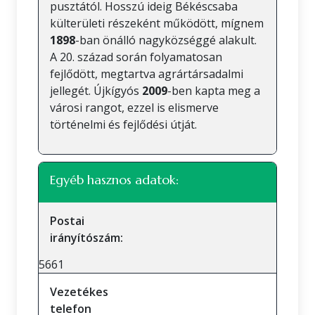
pusztától. Hosszú ideig Békéscsaba
külterületi részeként működött, mígnem
1898
-ban önálló nagyközséggé alakult.
A 20. század során folyamatosan
fejlődött, megtartva agrártársadalmi
jellegét. Újkígyós
2009
-ben kapta meg a
városi rangot, ezzel is elismerve
történelmi és fejlődési útját.
Egyéb hasznos adatok:
Postai
irányítószám:
5661
Vezetékes
telefon