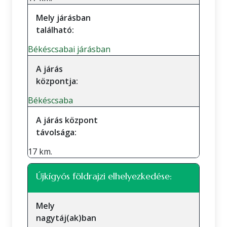
Mely járásban
található:
Békéscsabai járásban
A járás
központja:
Békéscsaba
A járás központ
távolsága:
17 km.
Újkígyós földrajzi elhelyezkedése:
Mely
nagytáj(ak)ban