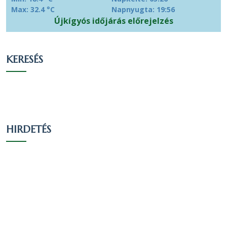
ortodox
16
0.34 %
0.32 %
Max: 32.4 °C
Napnyugta: 19:56
Újkígyós időjárás előrejelzés
Más
valláshoz
8
0.17 %
0.16 %
tartozó
KERESÉS
Egy
valláshoz
794
16.78 %
15.73 %
sem tartozik
Nem
1809
38.23 %
35.83 %
nyilatkozott
HIRDETÉS
Vallási összetétel a 2011-es
népszámlálás alapján
A 2011-es népszámlálás során 5196 fő
nyilatkozott a vallási hovatartozásáról. Ez a
lakónépesség (5530 fő) 93.96 százaléka. 2820