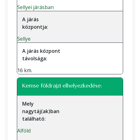
Sellyei járásban
A járás
központja:
Sellye
A járás központ
távolsága:
16 km.
Kemse földrajzi elhelyezkedése:
Mely
nagytáj(ak)ban
található:
Alföld