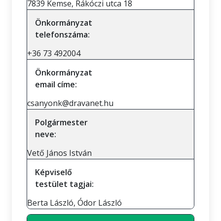
7839 Kemse, Rákóczi utca 18
Önkormányzat
telefonszáma:
+36 73 492004
Önkormányzat
email címe:
csanyonk@dravanet.hu
Polgármester
neve:
Vető János István
Képviselő
testület tagjai:
Berta László, Ódor László