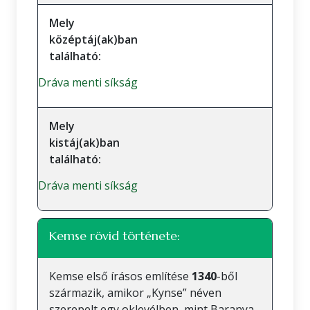
Mely
középtáj(ak)ban
található:
Dráva menti síkság
Mely
kistáj(ak)ban
található:
Dráva menti síkság
Kemse rövid története:
Kemse első írásos említése
1340
-ből
származik, amikor „Kynse” néven
szerepelt egy oklevélben, mint Baranya