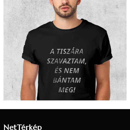
Vallási összetétel a 2001-es
népszámlálás alapján
A 2001-es népszámlálás során 66 fő
nyilatkozott a vallási hovatartozásáról. Ez
a lakónépesség (71 fő) 92.96 százaléka. 37
fő vallotta magát Római katolikus
valláshoz tartozónak, ez a nyilatkozók
56.06 százaléka, a teljes lakosság 52.11
százaléka.22 fő vallotta magát
Református valláshoz tartozónak, ez a
nyilatkozók 33.33 százaléka, a teljes
lakosság 30.99 százaléka.
5 fő nem nyilatkozott a vallási
hovatartozásáról, ez a nyilatkozók 7.58
százaléka, a teljes lakosság 7.04
NetTérkép