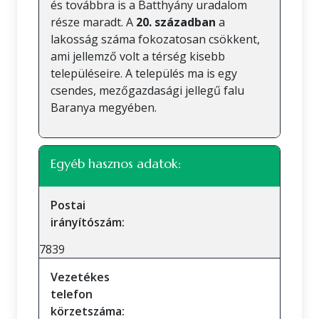
és továbbra is a Batthyány uradalom
része maradt. A
20. században
a
lakosság száma fokozatosan csökkent,
ami jellemző volt a térség kisebb
településeire. A település ma is egy
csendes, mezőgazdasági jellegű falu
Baranya megyében.
Egyéb hasznos adatok:
Postai
irányítószám:
7839
Vezetékes
telefon
körzetszáma: