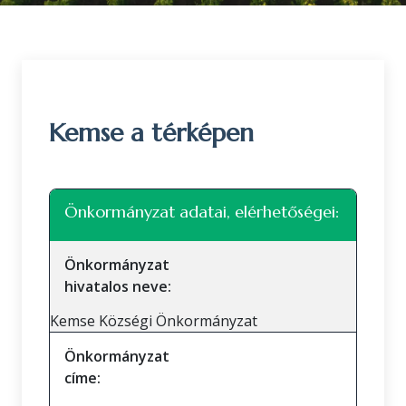
Kemse a térképen
Leaflet
|
©
OpenStreetMap
közreműködők
+
Önkormányzat adatai, elérhetőségei:
−
Önkormányzat
hivatalos neve:
Kemse Községi Önkormányzat
Önkormányzat
címe: