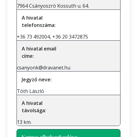
7964 Csányoszró Kossuth u. 64.
A hivatal
telefonszáma:
+36 73 492004, +36 20 3472875
A hivatal email
címe:
csanyonk@dravanet.hu
Jegyző neve:
Tóth László
A hivatal
távolsága:
13 km.
Kemse elhelyezkedése: