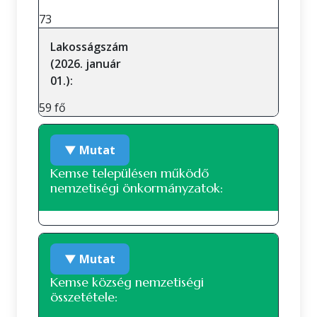
73
Lakosságszám
(2026. január
01.):
59 fő
▼ Mutat
Kemse településen működő
nemzetiségi önkormányzatok:
A településen jelenleg nem működik
▼ Mutat
nemzetiségi önkormányzat.
Kemse község nemzetiségi
összetétele: