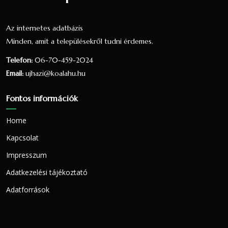
százaléka.
Nézzük táblázatos formában, részletesen:
Az internetes adatbázis
Minden, amit a településekről tudni érdemes.
Arány a
Arány a
Telefon:
06-70-459-2024
válaszadók
lakosok
Vallás
Fő
Email:
ujhazi@koalahu.hu
között
között
(66 fő)
(71 fő)
Fontos információk
Római
37
56.06 %
52.11 %
Home
katolikus
Kapcsolat
Református
22
33.33 %
30.99 %
Impresszum
Nem
5
7.58 %
7.04 %
Adatkezelési tájékoztató
nyilatkozott
Adatforrások