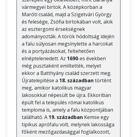
vármegyei birtok. A középkorban a
Maróti család, majd a Szigetvári György
és felesége, Zsófia birtokában volt, akik
az esztergomi érsekségnek
adományozták. A török hódoltság idején
a falu súlyosan megsínylette a harcokat
és a portyázásokat, feltehetően
elnéptelenedett. Az
1690
-es években
még pusztaként említették, melyet
ekkor a Batthyány család szerzett meg.
Újratelepítése a
18. században
történt
meg, amikor katolikus magyar
lakosokkal népesült be újra. Ekkoriban
épült fel a település római katolikus
temploma is, amely a falu központjában
található. A
19. században
Kemse egy
tipikus aprófalu volt, melynek lakossága
főként mezőgazdasággal foglalkozott,