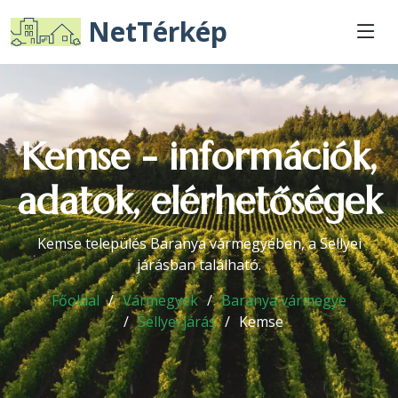
NetTérkép
Kemse - információk,
adatok, elérhetőségek
Kemse település Baranya vármegyében, a Sellyei
járásban található.
Főoldal
Vármegyék
Baranya vármegye
Sellyei járás
Kemse