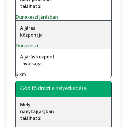
található:
Dunakeszi járásban
A járás
központja:
Dunakeszi
A járás központ
távolsága:
6 km.
Göd földrajzi elhelyezkedése:
Mely
nagytáj(ak)ban
található: