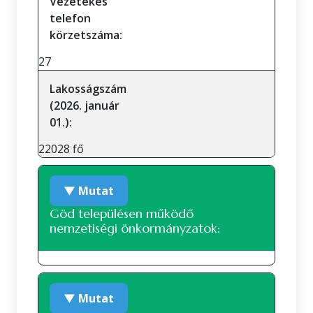
Vezetékes
telefon
körzetszáma:
27
Lakosságszám
(2026. január
01.):
22028 fő
▼ Mutat
Göd településen működő
nemzetiségi önkormányzatok:
Roma nemzetiségi önkormányzat
▼ Mutat