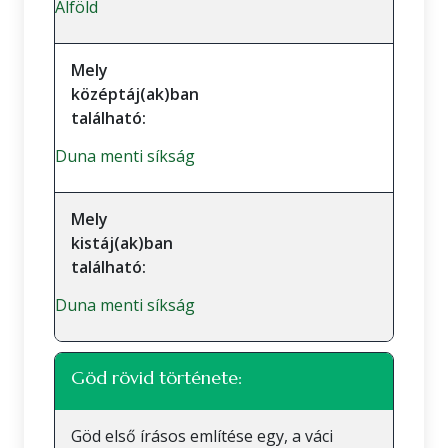
Alföld
Mely
középtáj(ak)ban
található:
Duna menti síkság
Mely
kistáj(ak)ban
található:
Duna menti síkság
Göd rövid története:
Göd első írásos említése egy, a váci