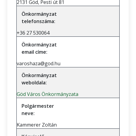
2131 Göd, Pesti út 81
Önkormányzat
telefonszáma:
+36 27 530064
Önkormányzat
email címe:
varoshaza@god.hu
Önkormányzat
weboldala:
Göd Város Önkormányzata
Polgármester
neve:
Kammerer Zoltán