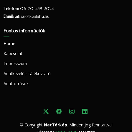
tartozó
Telefon:
06-70-459-2024
Izraelita
29
0.16 %
0.16 %
Email:
ujhazi@koalahu.hu
ortodox
22
0.12 %
0.12 %
Fontos információk
Egy
Home
valláshoz
3795
20.66 %
21.06 %
Kapcsolat
sem tartozik
Impresszum
Nem
6031
32.83 %
33.47 %
nyilatkozott
Adatkezelési tájékoztató
Adatforrások
Vallási összetétel a 2001-es
népszámlálás alapján
A 2001-es népszámlálás során 15517 fő
nyilatkozott a vallási hovatartozásáról. Ez a
© Copyright
NetTérkép
. Minden jog fenntartva!
lakónépesség (15178 fő) 102.23 százaléka.