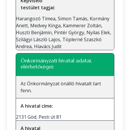
Képviselő
testület tagjai:
Harangozó Tímea, Simon Tamás, Kormány
Anett, Medvey Kinga, Kammerer Zoltán,
Huszti Benjámin, Pintér György, Nyilas Elek,
Szilágyi László Lajos, Töplerné Szaszkó
Andrea, Hlavács Judit
Önkormányzati hivatal adatai,
elérhetőségei:
Az Önkormányzat önálló hivatalt tart
fenn.
A hivatal címe:
2131 Göd, Pesti út 81
A hivatal