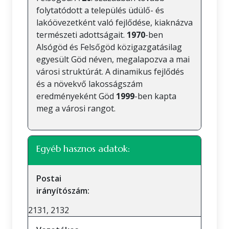
folytatódott a település üdülő- és
lakóövezetként való fejlődése, kiaknázva
természeti adottságait.
1970
-ben
Alsógöd és Felsőgöd közigazgatásilag
egyesült Göd néven, megalapozva a mai
városi struktúrát. A dinamikus fejlődés
és a növekvő lakosságszám
eredményeként Göd
1999
-ben kapta
meg a városi rangot.
Egyéb hasznos adatok:
Postai
irányítószám:
2131, 2132