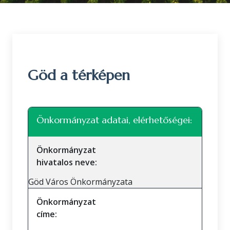
Göd a térképen
Leaflet
|
©
OpenStreetMap
közreműködők
+
Önkormányzat adatai, elérhetőségei:
−
Önkormányzat
hivatalos neve:
Göd Város Önkormányzata
Önkormányzat
címe: