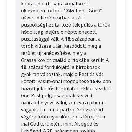
káptalan birtokaira vonatkozó
oklevélben történt
1345
-ben, „Gödd”
néven. A középkorban a váci
püspökséghez tartozó település a török
hódoltság idejére elnéptelenedett,
pusztasággá vált. A
18
. században, a
török kiűzése után kezdődött meg a
terület újranépesítése, mely a
Grassalkovich család birtokába került. A
19
. század fordulójától a birtokosok
gyakran változtak, majd a Pest és Vác
közötti vasútvonal megépítése
1846
-ban
hozott jelentős fordulatot. Ekkor kezdett
Göd Pest polgárságának kedvelt
nyaralóhelyévé válni, vonzva a pihenni
vágyókat a Duna-partra. Az évszázad
végére több nyaralótelep is létrejött a
mai Göd területén, mint Alsógöd és
Felsőgöd. A
20
. században tovább