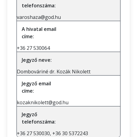
telefonszáma:
varoshaza@god.hu
A hivatal email
címe:
+36 27 530064
Jegyző neve:
Dombováriné dr. Kozák Nikolett
Jegyző email
címe:
kozaknikolett@god.hu
Jegyző
telefonszáma:
+36 27 530030, +36 30 5372243