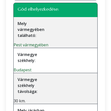
Göd elhelyezkedése:
Mely
vármegyében
található:
Pest vármegyében
Vármegye
székhely:
Budapest
Vármegye
székhely
távolsága:
30 km.
Mely járásban