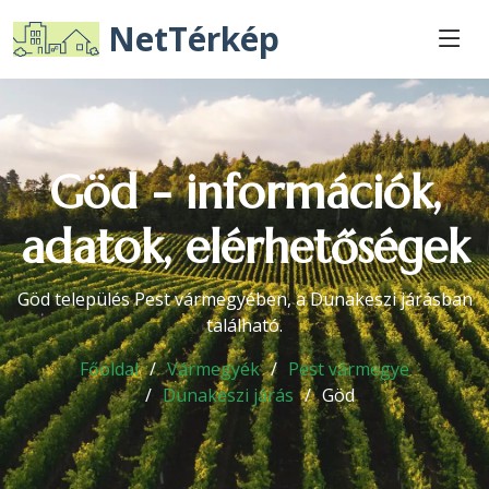
NetTérkép
Göd - információk,
adatok, elérhetőségek
Göd település Pest vármegyében, a Dunakeszi járásban
található.
Főoldal
Vármegyék
Pest vármegye
Dunakeszi járás
Göd