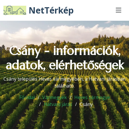
NetTérkép
Csány - információk,
adatok, elérhetőségek
Csány település Heves vármegyében, a Hatvani járásban
található.
Főoldal
Vármegyék
Heves vármegye
Hatvani járás
Csány