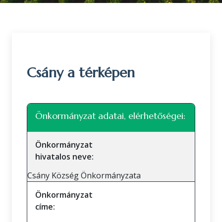
Csány a térképen
Leaflet
|
©
OpenStreetMap
közreműködők
+
Önkormányzat adatai, elérhetőségei:
−
Önkormányzat
hivatalos neve:
Csány Község Önkormányzata
Önkormányzat
címe: