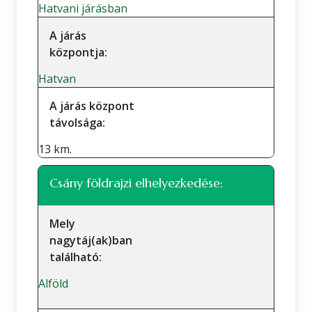
Hatvani járásban
A járás
központja:
Hatvan
A járás központ
távolsága:
13 km.
Csány földrajzi elhelyezkedése:
Mely
nagytáj(ak)ban
található:
Alföld