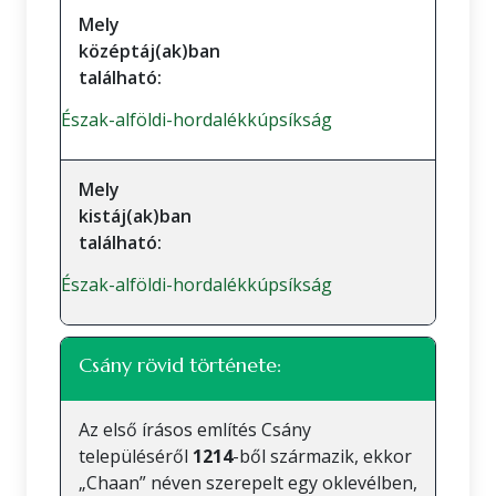
Mely
középtáj(ak)ban
található:
Észak-alföldi-hordalékkúpsíkság
Mely
kistáj(ak)ban
található:
Észak-alföldi-hordalékkúpsíkság
Csány rövid története:
Az első írásos említés Csány
településéről
1214
-ből származik, ekkor
„Chaan” néven szerepelt egy oklevélben,