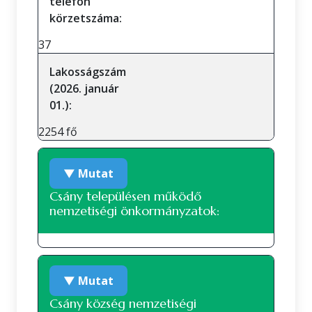
telefon
körzetszáma:
37
Lakosságszám
(2026. január
01.):
2254 fő
▼ Mutat
Csány településen működő
nemzetiségi önkormányzatok:
Roma nemzetiségi önkormányzat
▼ Mutat
Csány község nemzetiségi