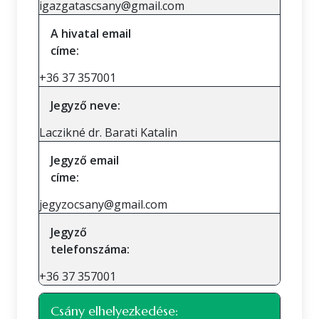
igazgatascsany@gmail.com
A hivatal email
címe:
+36 37 357001
Jegyző neve:
Laczikné dr. Barati Katalin
Jegyző email
címe:
jegyzocsany@gmail.com
Jegyző
telefonszáma:
+36 37 357001
Csány elhelyezkedése: