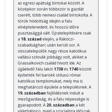
az egresi apátság birtokai között. A
középkor során többször is gazdát
cserélt, több nemesi család birtokolta. A
török hódoltság idején a falu
elnéptelenedett, és hosszú időre
pusztasággá vált. Újratelepítésére csak
a
18. század
elején, a Rákóczi-
szabadságharc után került sor. A
visszatelepülők nagy része katolikus
vallású szlovák jobbágy volt, akiket a
Grassalkovich család hívott ide. Az
újjáéledő falu lakói
1738
és
1740
között
építették fel barokk stílusú római
katolikus templomukat, mely ma is
meghatározó épülete a településnek. A
19. században
fejlődésnek indult a
mezőgazdaság, és a falu népessége is
gyarapodott. A
20. században
a két
világháború, majd a szocialista időszak