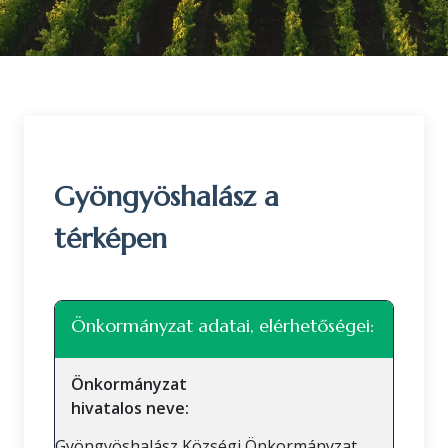
Gyöngyöshalász a
térképen
Leaflet
|
©
OpenStreetMap
közreműködők
+
Önkormányzat adatai, elérhetőségei:
−
Önkormányzat
hivatalos neve:
Gyöngyöshalász Községi Önkormányzat