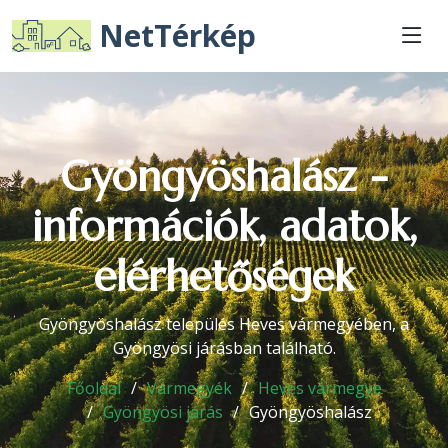
NetTérkép
Gyöngyöshalász -
információk, adatok,
elérhetőségek
Gyöngyöshalász település Heves vármegyében, a
Gyöngyösi járásban található.
Főoldal
Vármegyék
Heves vármegye
Gyöngyösi járás
Gyöngyöshalász