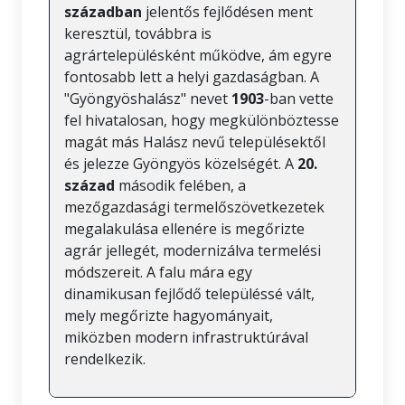
században
jelentős fejlődésen ment
keresztül, továbbra is
agrártelepülésként működve, ám egyre
fontosabb lett a helyi gazdaságban. A
"Gyöngyöshalász" nevet
1903
-ban vette
fel hivatalosan, hogy megkülönböztesse
magát más Halász nevű településektől
és jelezze Gyöngyös közelségét. A
20.
század
második felében, a
mezőgazdasági termelőszövetkezetek
megalakulása ellenére is megőrizte
agrár jellegét, modernizálva termelési
módszereit. A falu mára egy
dinamikusan fejlődő településsé vált,
mely megőrizte hagyományait,
miközben modern infrastruktúrával
rendelkezik.