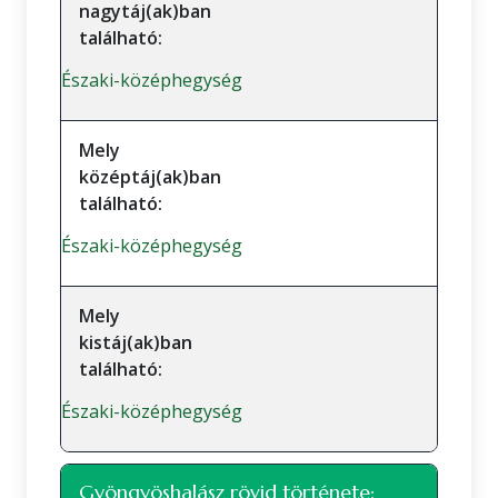
nagytáj(ak)ban
található:
Északi-középhegység
Mely
középtáj(ak)ban
található:
Északi-középhegység
Mely
kistáj(ak)ban
található:
Északi-középhegység
Gyöngyöshalász rövid története: