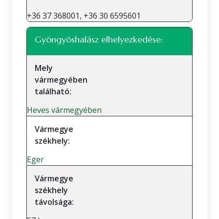
+36 37 368001, +36 30 6595601
Gyöngyöshalász elhelyezkedése:
Mely
vármegyében
található:
Heves vármegyében
Vármegye
székhely:
Eger
Vármegye
székhely
távolsága: