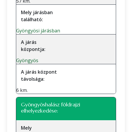
57 km.
Mely járásban
található:
Gyöngyösi járásban
A járás
központja:
Gyöngyös
A járás központ
távolsága:
6 km.
Gyöngyöshalász földrajzi
elhelyezkedése:
Mely