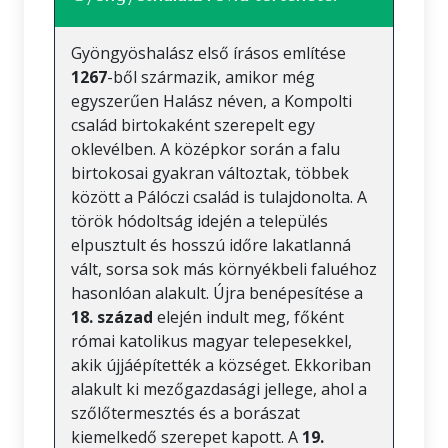
Gyöngyöshalász első írásos említése
1267
-ből származik, amikor még
egyszerűen Halász néven, a Kompolti
család birtokaként szerepelt egy
oklevélben. A középkor során a falu
birtokosai gyakran változtak, többek
között a Pálóczi család is tulajdonolta. A
török hódoltság idején a település
elpusztult és hosszú időre lakatlanná
vált, sorsa sok más környékbeli faluéhoz
hasonlóan alakult. Újra benépesítése a
18. század
elején indult meg, főként
római katolikus magyar telepesekkel,
akik újjáépítették a községet. Ekkoriban
alakult ki mezőgazdasági jellege, ahol a
szőlőtermesztés és a borászat
kiemelkedő szerepet kapott. A
19.