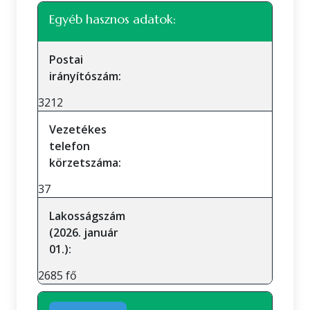
Egyéb hasznos adatok:
Postai
irányítószám:
3212
Vezetékes
telefon
körzetszáma:
37
Lakosságszám
(2026. január
01.):
2685 fő