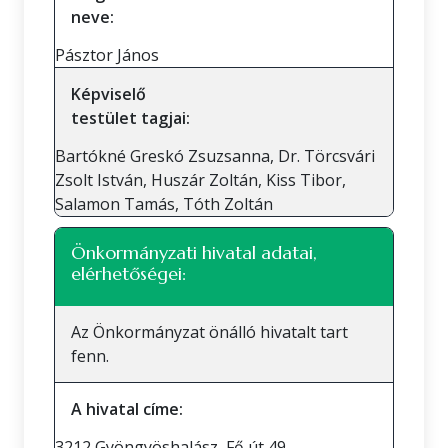
neve:
Pásztor János
Képviselő
testület tagjai:
Bartókné Greskó Zsuzsanna, Dr. Törcsvári
Zsolt István, Huszár Zoltán, Kiss Tibor,
Salamon Tamás, Tóth Zoltán
Önkormányzati hivatal adatai,
elérhetőségei:
Az Önkormányzat önálló hivatalt tart
fenn.
A hivatal címe:
3212 Gyöngyöshalász, Fő út 49.