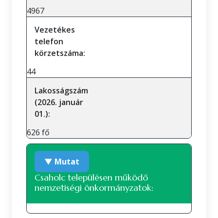
4967
Vezetékes
telefon
körzetszáma:
44
Lakosságszám
(2026. január
01.):
626 fő
▼ Mutat
Csaholc településen működő
nemzetiségi önkormányzatok: