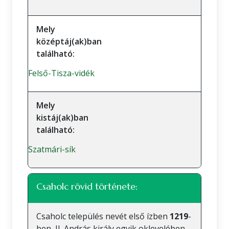
Mely
középtáj(ak)ban
található:
Felső-Tisza-vidék
Mely
kistáj(ak)ban
található:
Szatmári-sík
Csaholc rövid története:
Csaholc település nevét első ízben
1219
-
ben, II. András király egyik oklevelében