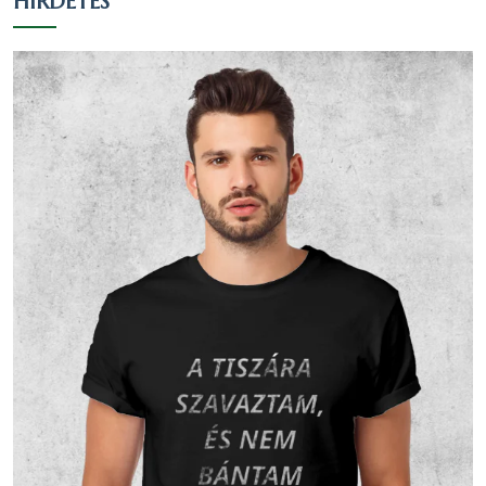
HIRDETÉS
százaléka, a teljes lakosság 14.29
százaléka.
Nézzük táblázatos formában, részletesen:
Arány a
Arány a
válaszadók
lakosok
Vallás
Fő
között
között
(546 fő)
(546 fő)
Református
368
67.4 %
67.4 %
Más
keresztény
37
6.78 %
6.78 %
vallású
Római
25
4.58 %
4.58 %
katolikus
Görög