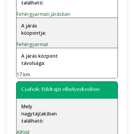
található:
Fehérgyarmati járásban
A járás
központja:
Fehérgyarmat
A járás központ
távolsága:
17 km.
Csaholc földrajzi elhelyezkedése:
Mely
nagytáj(ak)ban
található:
Alföld