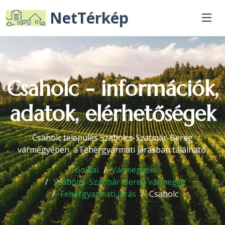
NetTérkép
Csaholc - információk,
adatok, elérhetőségek
Csaholc település Szabolcs-Szatmár-Bereg
vármegyében, a Fehérgyarmati járásban található.
Főoldal
Vármegyék
Szabolcs-Szatmár-Bereg vármegye
Fehérgyarmati járás
Csaholc