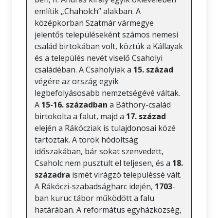
említik „Chaholch” alakban. A
középkorban Szatmár vármegye
jelentős településeként számos nemesi
család birtokában volt, köztük a Kállayak
és a település nevét viselő Csaholyi
családéban. A Csaholyiak a
15. század
végére az ország egyik
legbefolyásosabb nemzetségévé váltak.
A
15-16. században
a Báthory-család
birtokolta a falut, majd a
17. század
elején a Rákócziak is tulajdonosai közé
tartoztak. A török hódoltság
időszakában, bár sokat szenvedett,
Csaholc nem pusztult el teljesen, és a
18.
századra
ismét virágzó településsé vált.
A Rákóczi-szabadságharc idején,
1703
-
ban kuruc tábor működött a falu
határában. A református egyházközség,