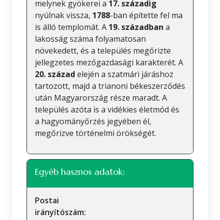
melynek gyökerei a
17. századig
nyúlnak vissza,
1788
-ban építette fel ma
is álló templomát. A
19. században
a
lakosság száma folyamatosan
növekedett, és a település megőrizte
jellegzetes mezőgazdasági karakterét. A
20. század
elején a szatmári járáshoz
tartozott, majd a trianoni békeszerződés
után Magyarország része maradt. A
település azóta is a vidékies életmód és
a hagyományőrzés jegyében él,
megőrizve történelmi örökségét.
Egyéb hasznos adatok:
Postai
irányítószám: