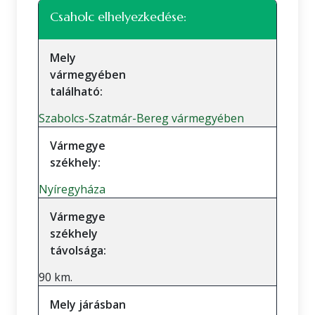
Csaholc elhelyezkedése:
Mely
vármegyében
található:
Szabolcs-Szatmár-Bereg vármegyében
Vármegye
székhely:
Nyíregyháza
Vármegye
székhely
távolsága:
90 km.
Mely járásban