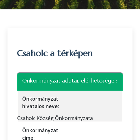
Csaholc a térképen
Leaflet
|
©
OpenStreetMap
közreműködők
+
Önkormányzat adatai, elérhetőségei:
−
Önkormányzat
hivatalos neve:
Csaholc Község Önkormányzata
Önkormányzat
címe: