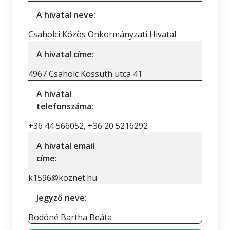
A hivatal neve:
Csaholci Közös Önkormányzati Hivatal
A hivatal címe:
4967 Csaholc Kossuth utca 41
A hivatal
telefonszáma:
+36 44 566052, +36 20 5216292
A hivatal email
címe:
k1596@koznet.hu
Jegyző neve:
Bodóné Bartha Beáta