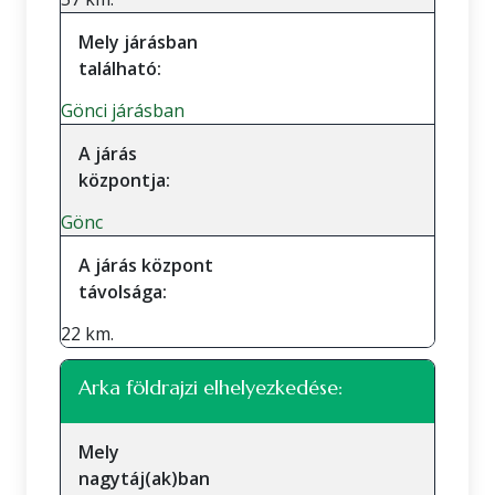
Mely járásban
található:
Gönci járásban
A járás
központja:
Gönc
A járás központ
távolsága:
22 km.
Arka földrajzi elhelyezkedése:
Mely
nagytáj(ak)ban