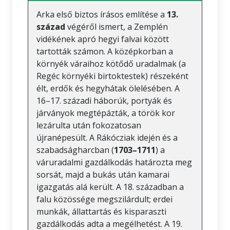
Arka első biztos írásos említése a
13.
század
végéről ismert, a Zemplén
vidékének apró hegyi falvai között
tartották számon. A középkorban a
környék váraihoz kötődő uradalmak (a
Regéc környéki birtoktestek) részeként
élt, erdők és hegyhátak ölelésében. A
16–17. századi háborúk, portyák és
járványok megtépázták, a török kor
lezárulta után fokozatosan
újranépesült. A Rákócziak idején és a
szabadságharcban (
1703–1711
) a
váruradalmi gazdálkodás határozta meg
sorsát, majd a bukás után kamarai
igazgatás alá került. A 18. században a
falu közössége megszilárdult; erdei
munkák, állattartás és kisparaszti
gazdálkodás adta a megélhetést. A 19.