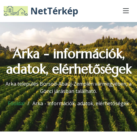
NetTérkép
Arka - információk,
adatok, elérhetőségek
Arka település Borsod-Abaúj-Zemplén vármegyében, a
Gönci járásban található.
Főoldal
Arka - információk, adatok, elérhetőségek