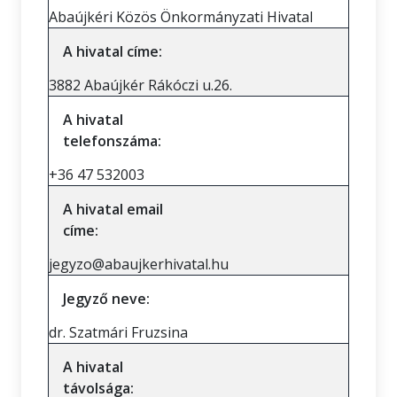
Abaújkéri Közös Önkormányzati Hivatal
A hivatal címe:
3882 Abaújkér Rákóczi u.26.
A hivatal
telefonszáma:
+36 47 532003
A hivatal email
címe:
jegyzo@abaujkerhivatal.hu
Jegyző neve:
dr. Szatmári Fruzsina
A hivatal
távolsága: