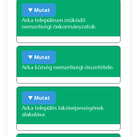
▼ Mutat
Arka településen működő
nemzetiségi önkormányzatok:
A településen jelenleg nem működik
▼ Mutat
nemzetiségi önkormányzat.
Arka község nemzetiségi összetétele:
Nemzetiségi összetétel a 2022-es
▼ Mutat
népszámlálás alapján
Arka település lakónépességének
alakulása:
A 2022-es népszámlálás során 58 fő
nyilatkozott a nemzetiségi
hovatartozásáról. Ez a lakónépesség (78
fő) 74.36 százaléka. 49 fő vallotta magát