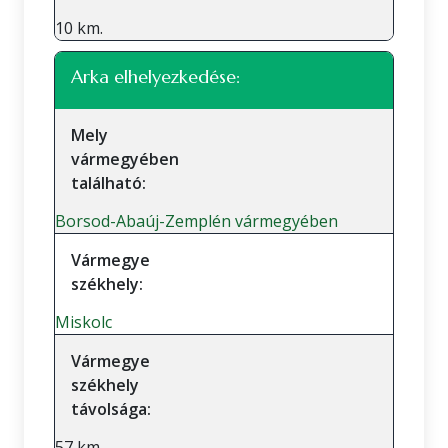
10 km.
Arka elhelyezkedése:
Mely
vármegyében
található:
Borsod-Abaúj-Zemplén vármegyében
Vármegye
székhely:
Miskolc
Vármegye
székhely
távolsága:
57 km.