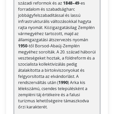
századi reformok és az
1848–49
-es
forradalom és szabadságharc
jobbágyfelszabadítással és lassú
infrastrukturális változásokkal hagyta
rajta nyomát. Közigazgatásilag Zemplén
vármegyéhez tartozott, majd az
államigazgatási átszervezés nyomán
1950
-től Borsod-Abaúj-Zemplén
megyéhez sorolták. A 20. század háborúi
veszteségeket hoztak, a földreform és a
szocialista kollektivizálás pedig
átalakította a birtokviszonyokat és
felgyorsította az elvándorlást. A
rendszerváltás után (
1990
) Arka kis
lélekszámú, csendes településként a
zempléni táj értékeire és a falusi
turizmus lehetőségeire támaszkodva
őrzi karakterét.