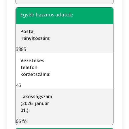
Egyéb hasznos adatok:
Postai
irányítószám:
3885
Vezetékes
telefon
körzetszáma:
46
Lakosságszám
(2026. január
01.):
66 fő