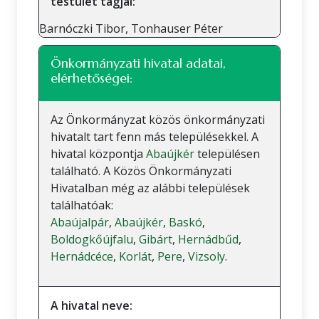
testület tagjai:
Barnóczki Tibor, Tonhauser Péter
Önkormányzati hivatal adatai,
elérhetőségei:
Az Önkormányzat közös önkormányzati
hivatalt tart fenn más településekkel. A
hivatal központja
Abaújkér
településen
található. A Közös Önkormányzati
Hivatalban még az alábbi települések
találhatóak:
Abaújalpár
,
Abaújkér
,
Baskó
,
Boldogkőújfalu
,
Gibárt
,
Hernádbűd
,
Hernádcéce
,
Korlát
,
Pere
,
Vizsoly
.
A hivatal neve: