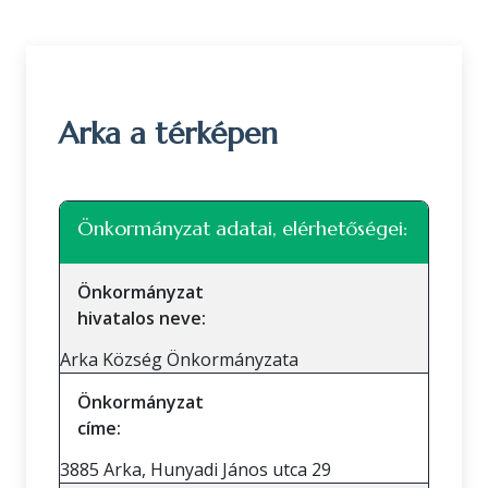
Arka a térképen
Leaflet
|
©
OpenStreetMap
közreműködők
+
Önkormányzat adatai, elérhetőségei:
−
Önkormányzat
hivatalos neve:
Arka Község Önkormányzata
Önkormányzat
címe:
3885 Arka, Hunyadi János utca 29