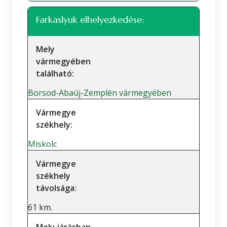
Farkaslyuk elhelyezkedése:
Mely
vármegyében
található:
Borsod-Abaúj-Zemplén vármegyében
Vármegye
székhely:
Miskolc
Vármegye
székhely
távolsága:
61 km.