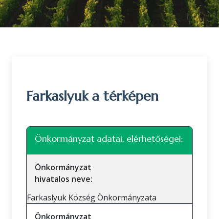
Farkaslyuk a térképen
Leaflet
|
©
OpenStreetMap
közreműködők
+
Önkormányzat adatai, elérhetőségei:
−
Önkormányzat
hivatalos neve:
Farkaslyuk Község Önkormányzata
Önkormányzat