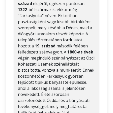
század
elejéről, egészen pontosan
1322
-ből származik, ekkor még
"Farkaslyuka" néven. Ekkoriban
pusztaságként vagy kisebb birtokként
szerepelt, mely később a Dédes, majd a
diósgyőri uradalom részét képezte. A
település történetében fordulatot
hozott a
19. század
második felében
felfedezett szénvagyon. A
1860-as évek
végén meginduló szénbányászat az Ózdi
Kohászati Üzemek szénellátását
biztosította, vonzva a munkaerőt. Ennek
köszönhetően Farkaslyuk gyorsan
fejlődött tipikus bányásztelepüléssé,
ahol a lakosság száma is jelentősen
növekedett. Élete szorosan
összefonódott Ózddal és a bányászati
tevékenységgel, mely meghatározta
fejlődését évtizedeken át. A