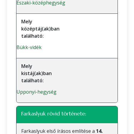
Északi-középhegység
Mely
középtáj(ak)ban
található:
Bükk-vidék
Mely
kistáj(ak)ban
található:
Upponyi-hegység
Farkaslyuk rövid története:
Farkaslyuk első írásos említése a
14.