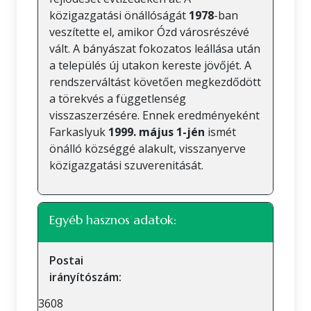
közigazgatási önállóságát
1978
-ban
veszítette el, amikor Ózd városrészévé
vált. A bányászat fokozatos leállása után
a település új utakon kereste jövőjét. A
rendszerváltást követően megkezdődött
a törekvés a függetlenség
visszaszerzésére. Ennek eredményeként
Farkaslyuk
1999. május 1-jén
ismét
önálló községgé alakult, visszanyerve
közigazgatási szuverenitását.
Egyéb hasznos adatok:
Postai
irányítószám:
3608