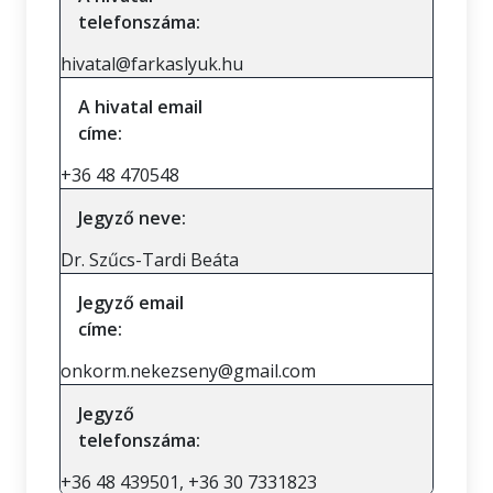
telefonszáma:
hivatal@farkaslyuk.hu
A hivatal email
címe:
+36 48 470548
Jegyző neve:
Dr. Szűcs-Tardi Beáta
Jegyző email
címe:
onkorm.nekezseny@gmail.com
Jegyző
telefonszáma:
+36 48 439501, +36 30 7331823