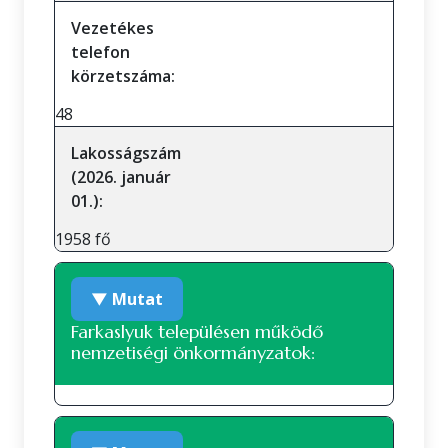
Vezetékes
telefon
körzetszáma:
48
Lakosságszám
(2026. január
01.):
1958 fő
▼ Mutat
Farkaslyuk településen működő
nemzetiségi önkormányzatok:
Roma nemzetiségi önkormányzat