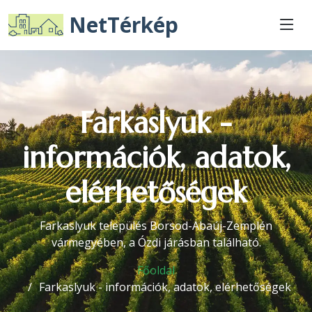
NetTérkép
Farkaslyuk -
információk, adatok,
elérhetőségek
Farkaslyuk település Borsod-Abaúj-Zemplén
vármegyében, a Ózdi járásban található.
Főoldal
Farkaslyuk - információk, adatok, elérhetőségek