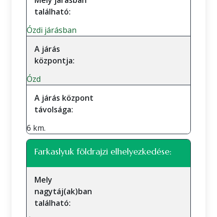
Mely járásban
található:
Ózdi járásban
A járás
központja:
Ózd
A járás központ
távolsága:
6 km.
Farkaslyuk földrajzi elhelyezkedése:
Mely
nagytáj(ak)ban
található: