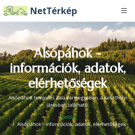
NetTérkép
Alsópáhok -
információk, adatok,
elérhetőségek
Alsópáhok település Zala vármegyében, a Keszthelyi
járásban található.
Főoldal
Alsópáhok - információk, adatok, elérhetőségek