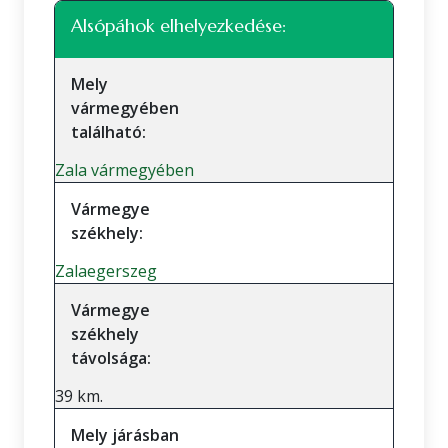
Alsópáhok elhelyezkedése:
Mely
vármegyében
található:
Zala vármegyében
Vármegye
székhely:
Zalaegerszeg
Vármegye
székhely
távolsága:
39 km.
Mely járásban