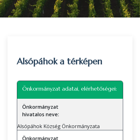
Alsópáhok a térképen
Leaflet
|
©
OpenStreetMap
közreműködők
+
Önkormányzat adatai, elérhetőségei:
−
Önkormányzat
hivatalos neve:
Alsópáhok Község Önkormányzata
Önkormányzat