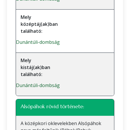
Mely
középtáj(ak)ban
található:
Dunántúli-dombság
Mely
kistáj(ak)ban
található:
Dunántúli-dombság
Alsópáhok rövid története:
A középkori oklevelekben Alsópáhok