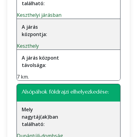
található:
Keszthelyi járásban
A járás
központja:
Keszthely
A járás központ
távolsága:
7 km.
Alsópáhok földrajzi elhelyezkedése:
Mely
nagytáj(ak)ban
található:
Dunántúli-dombság