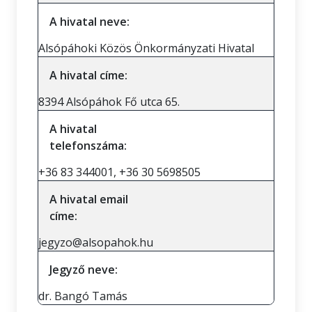
A hivatal neve:
Alsópáhoki Közös Önkormányzati Hivatal
A hivatal címe:
8394 Alsópáhok Fő utca 65.
A hivatal
telefonszáma:
+36 83 344001, +36 30 5698505
A hivatal email
címe:
jegyzo@alsopahok.hu
Jegyző neve:
dr. Bangó Tamás