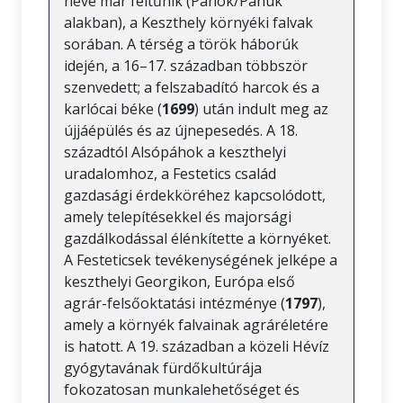
neve már feltűnik (Páhok/Pahuk
alakban), a Keszthely környéki falvak
sorában. A térség a török háborúk
idején, a 16–17. században többször
szenvedett; a felszabadító harcok és a
karlócai béke (
1699
) után indult meg az
újjáépülés és az újnepesedés. A 18.
századtól Alsópáhok a keszthelyi
uradalomhoz, a Festetics család
gazdasági érdekköréhez kapcsolódott,
amely telepítésekkel és majorsági
gazdálkodással élénkítette a környéket.
A Festeticsek tevékenységének jelképe a
keszthelyi Georgikon, Európa első
agrár-felsőoktatási intézménye (
1797
),
amely a környék falvainak agráréletére
is hatott. A 19. században a közeli Hévíz
gyógytavának fürdőkultúrája
fokozatosan munkalehetőséget és