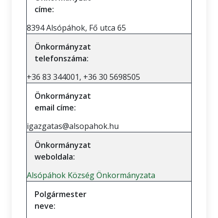
címe:
8394 Alsópáhok, Fő utca 65
Önkormányzat
telefonszáma:
+36 83 344001, +36 30 5698505
Önkormányzat
email címe:
igazgatas@alsopahok.hu
Önkormányzat
weboldala:
Alsópáhok Község Önkormányzata
Polgármester
neve: