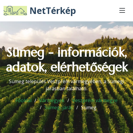
NetTérkép
Sümeg - információk,
adatok, elérhetőségek
Sümeg település Veszprém vármegyében, a Sümegi
járásban található.
Főoldal
Vármegyék
Veszprém vármegye
Sümegi járás
Sümeg