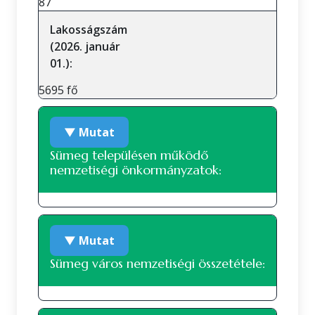
87
Lakosságszám
(2026. január
01.):
5695 fő
▼ Mutat
Sümeg településen működő
nemzetiségi önkormányzatok:
Roma nemzetiségi önkormányzat
▼ Mutat
Sümeg város nemzetiségi összetétele: