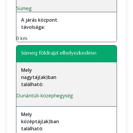
Sümeg
A járás központ
távolsága:
0 km.
Sümeg földrajzi elhelyezkedése:
Mely
nagytáj(ak)ban
található:
Dunántúli-középhegység
Mely
középtáj(ak)ban
található: