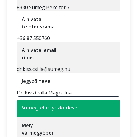
8330 Sümeg Béke tér 7.
A hivatal
telefonszáma:
+36 87 550760
A hivatal email
címe:
dr.kiss.csilla@sumeg.hu
Jegyző neve:
Dr. Kiss Csilla Magdolna
Sümeg elhelyezkedése:
Mely
vármegyében