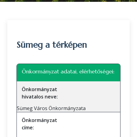
Sümeg a térképen
Leaflet
|
©
OpenStreetMap
közreműködők
+
Önkormányzat adatai, elérhetőségei:
−
Önkormányzat
hivatalos neve:
Sümeg Város Önkormányzata
Önkormányzat
címe: