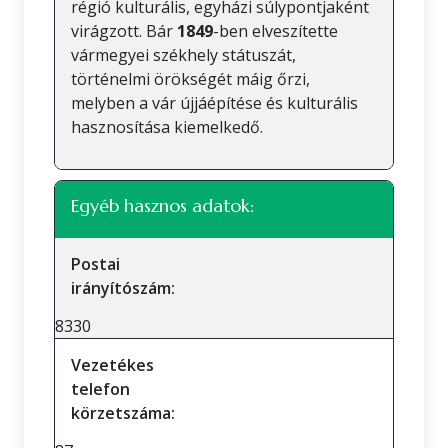
régió kulturális, egyházi súlypontjaként
virágzott. Bár
1849
-ben elveszítette
vármegyei székhely státuszát,
történelmi örökségét máig őrzi,
melyben a vár újjáépítése és kulturális
hasznosítása kiemelkedő.
Egyéb hasznos adatok:
Postai
irányítószám:
8330
Vezetékes
telefon
körzetszáma: