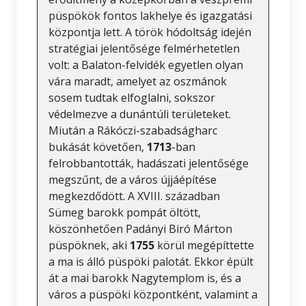
püspökök fontos lakhelye és igazgatási
központja lett. A török hódoltság idején
stratégiai jelentősége felmérhetetlen
volt: a Balaton-felvidék egyetlen olyan
vára maradt, amelyet az oszmánok
sosem tudtak elfoglalni, sokszor
védelmezve a dunántúli területeket.
Miután a Rákóczi-szabadságharc
bukását követően,
1713
-ban
felrobbantották, hadászati jelentősége
megszűnt, de a város újjáépítése
megkezdődött. A XVIII. században
Sümeg barokk pompát öltött,
köszönhetően Padányi Biró Márton
püspöknek, aki
1755
körül megépíttette
a ma is álló püspöki palotát. Ekkor épült
át a mai barokk Nagytemplom is, és a
város a püspöki központként, valamint a