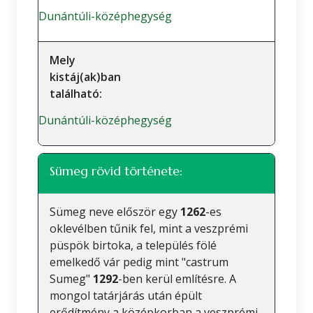
Dunántúli-középhegység
Mely
kistáj(ak)ban
található:
Dunántúli-középhegység
Sümeg rövid története:
Sümeg neve először egy
1262
-es
oklevélben tűnik fel, mint a veszprémi
püspök birtoka, a település fölé
emelkedő vár pedig mint "castrum
Sumeg"
1292
-ben kerül említésre. A
mongol tatárjárás után épült
erődítmény a középkorban a veszprémi