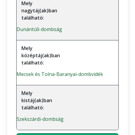
Mely
nagytáj(ak)ban
található:
Dunántúli-dombság
Mely
középtáj(ak)ban
található:
Mecsek és Tolna-Baranyai-dombvidék
Mely
kistáj(ak)ban
található:
Szekszárdi-dombság