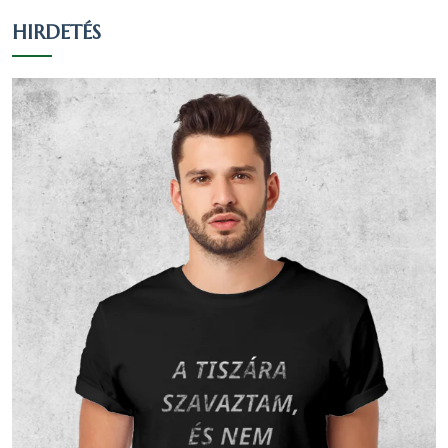
HIRDETÉS
Római
202
28.06 %
27.11 %
katolikus
Református
50
6.94 %
6.71 %
Evangélikus
9
1.25 %
1.21 %
Görög
3
0.42 %
0.4 %
katolikus
Egy
valláshoz
280
38.89 %
37.58 %
sem tartozik
Nem
174
24.17 %
23.36 %
nyilatkozott
Vallási összetétel a 2001-es