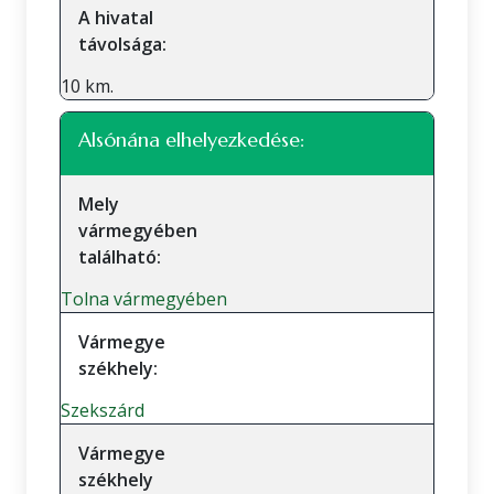
A hivatal
távolsága:
10 km.
Alsónána elhelyezkedése:
Mely
vármegyében
található:
Tolna vármegyében
Vármegye
székhely:
Szekszárd
Vármegye
székhely