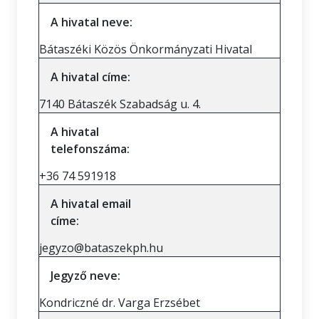
A hivatal neve:
Bátaszéki Közös Önkormányzati Hivatal
A hivatal címe:
7140 Bátaszék Szabadság u. 4.
A hivatal
telefonszáma:
+36 74 591918
A hivatal email
címe:
jegyzo@bataszekph.hu
Jegyző neve:
Kondriczné dr. Varga Erzsébet