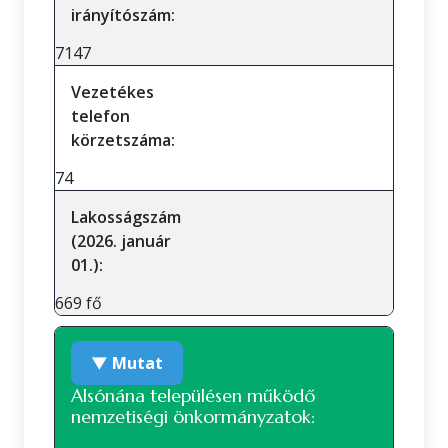
irányítószám:
7147
Vezetékes
telefon
körzetszáma:
74
Lakosságszám
(2026. január
01.):
669 fő
▼ Mutat
Alsónána településen működő
nemzetiségi önkormányzatok: