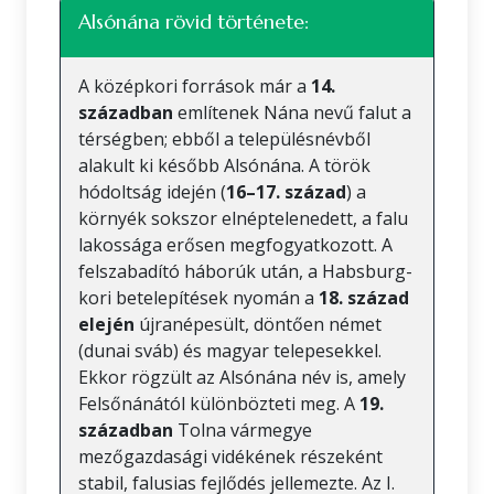
Alsónána rövid története:
A középkori források már a
14.
században
említenek Nána nevű falut a
térségben; ebből a településnévből
alakult ki később Alsónána. A török
hódoltság idején (
16–17. század
) a
környék sokszor elnéptelenedett, a falu
lakossága erősen megfogyatkozott. A
felszabadító háborúk után, a Habsburg-
kori betelepítések nyomán a
18. század
elején
újranépesült, döntően német
(dunai sváb) és magyar telepesekkel.
Ekkor rögzült az Alsónána név is, amely
Felsőnánától különbözteti meg. A
19.
században
Tolna vármegye
mezőgazdasági vidékének részeként
stabil, falusias fejlődés jellemezte. Az I.