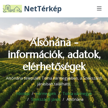
NetTérkép
Alsónána -
információk, adatok,
elérhetőségek
Alsónána település Tolna vármegyében, a Szekszárdi
járásban található.
Főoldal
Vármegyék
Tolna vármegye
Szekszárdi járás
Alsónána