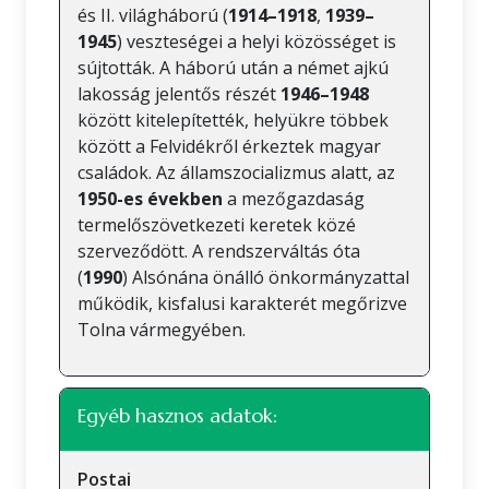
és II. világháború (
1914–1918
,
1939–
1945
) veszteségei a helyi közösséget is
sújtották. A háború után a német ajkú
lakosság jelentős részét
1946–1948
között kitelepítették, helyükre többek
között a Felvidékről érkeztek magyar
családok. Az államszocializmus alatt, az
1950-es években
a mezőgazdaság
termelőszövetkezeti keretek közé
szerveződött. A rendszerváltás óta
(
1990
) Alsónána önálló önkormányzattal
működik, kisfalusi karakterét megőrizve
Tolna vármegyében.
Egyéb hasznos adatok:
Postai