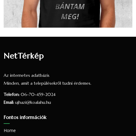
népszámlálás alapján
A 2001-es népszámlálás során 772 fő
nyilatkozott a vallási hovatartozásáról. Ez a
lakónépesség (802 fő) 96.26 százaléka. 377
fő vallotta magát Római katolikus valláshoz
tartozónak, ez a nyilatkozók 48.83
százaléka, a teljes lakosság 47.01
NetTérkép
százaléka.106 fő vallotta magát Református
valláshoz tartozónak, ez a nyilatkozók 13.73
Az internetes adatbázis
százaléka, a teljes lakosság 13.22
százaléka.16 fő vallotta magát Evangélikus
Minden, amit a településekről tudni érdemes.
valláshoz tartozónak, ez a nyilatkozók 2.07
Telefon:
06-70-459-2024
százaléka, a teljes lakosság 2 százaléka.
Email:
ujhazi@koalahu.hu
200 fő úgy nyilatkozott, hogy egy valláshoz
sem tartozik, ez a nyilatkozók 25.91
Fontos információk
százaléka, a teljes lakosság 24.94 százaléka.
Home