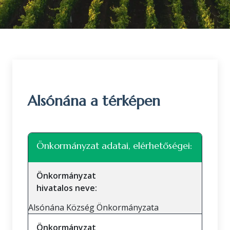
Alsónána a térképen
Leaflet
|
©
OpenStreetMap
közreműködők
+
Önkormányzat adatai, elérhetőségei:
−
Önkormányzat
hivatalos neve:
Alsónána Község Önkormányzata
Önkormányzat