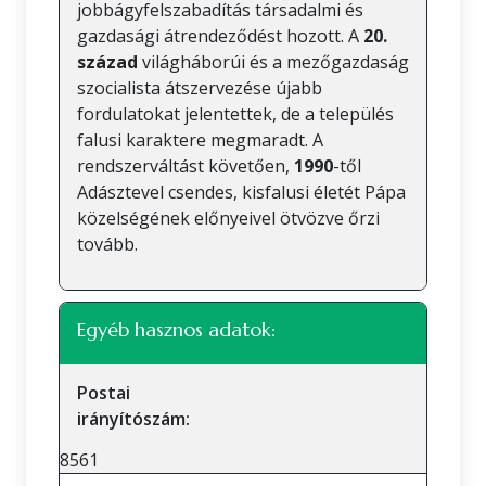
jobbágyfelszabadítás társadalmi és
gazdasági átrendeződést hozott. A
20.
század
világháborúi és a mezőgazdaság
szocialista átszervezése újabb
fordulatokat jelentettek, de a település
falusi karaktere megmaradt. A
rendszerváltást követően,
1990
-től
Adásztevel csendes, kisfalusi életét Pápa
közelségének előnyeivel ötvözve őrzi
tovább.
Egyéb hasznos adatok:
Postai
irányítószám:
8561