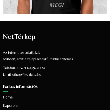
katolikus valláshoz tartozónak, ez a
nyilatkozók 22.98 százaléka, a teljes
lakosság 22.35 százaléka.34 fő vallotta
magát Evangélikus valláshoz tartozónak, ez
a nyilatkozók 3.87 százaléka, a teljes
lakosság 3.76 százaléka.
NetTérkép
15 fő úgy nyilatkozott, hogy egy valláshoz
sem tartozik, ez a nyilatkozók 1.71
Az internetes adatbázis
százaléka, a teljes lakosság 1.66 százaléka.
Minden, amit a településekről tudni érdemes.
33 fő nem nyilatkozott a vallási
Telefon:
06-70-459-2024
hovatartozásáról, ez a nyilatkozók 3.75
Email:
ujhazi@koalahu.hu
százaléka, a teljes lakosság 3.65 százaléka.
Fontos információk
Nézzük táblázatos formában, részletesen:
Home
Arány a
Arány a
Kapcsolat
válaszadók
lakosok
Vallás
Fő