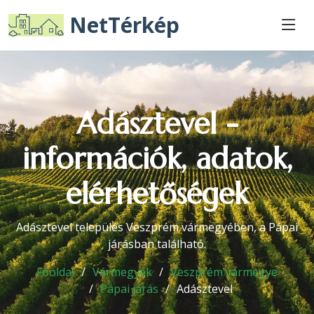
NetTérkép
Adásztevel -
információk, adatok,
elérhetőségek
Adásztevel település Veszprém vármegyében, a Pápai
járásban található.
Főoldal
Vármegyék
Veszprém vármegye
Pápai járás
Adásztevel