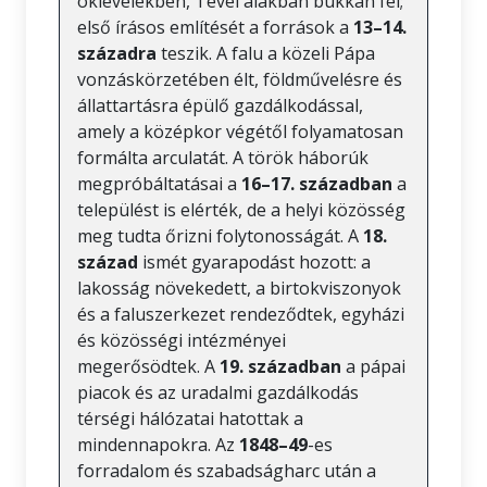
oklevelekben, Tevel alakban bukkan fel;
első írásos említését a források a
13–14.
századra
teszik. A falu a közeli Pápa
vonzáskörzetében élt, földművelésre és
állattartásra épülő gazdálkodással,
amely a középkor végétől folyamatosan
formálta arculatát. A török háborúk
megpróbáltatásai a
16–17. században
a
települést is elérték, de a helyi közösség
meg tudta őrizni folytonosságát. A
18.
század
ismét gyarapodást hozott: a
lakosság növekedett, a birtokviszonyok
és a faluszerkezet rendeződtek, egyházi
és közösségi intézményei
megerősödtek. A
19. században
a pápai
piacok és az uradalmi gazdálkodás
térségi hálózatai hatottak a
mindennapokra. Az
1848–49
-es
forradalom és szabadságharc után a