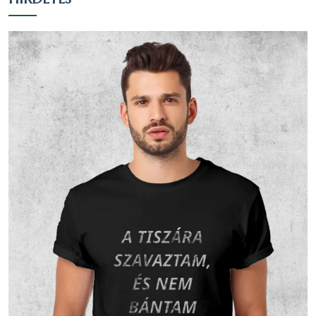
Evangélikus
22
2.64 %
2.61 %
Egy
valláshoz
23
2.76 %
2.73 %
sem tartozik
Nem
195
23.41 %
23.16 %
nyilatkozott
Vallási összetétel a 2001-es
népszámlálás alapján
A 2001-es népszámlálás során 879 fő
nyilatkozott a vallási hovatartozásáról. Ez a
lakónépesség (904 fő) 97.23 százaléka. 593
fő vallotta magát Református valláshoz
tartozónak, ez a nyilatkozók 67.46
százaléka, a teljes lakosság 65.6
százaléka.202 fő vallotta magát Római