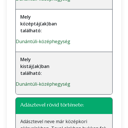
Mely
középtáj(ak)ban
található:
Dunántúli-középhegység
Mely
kistáj(ak)ban
található:
Dunántúli-középhegység
Adásztevel rövid története:
Adásztevel neve már középkori