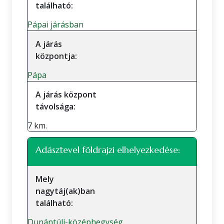
található:
Pápai járásban
A járás
központja:
Pápa
A járás központ
távolsága:
7 km.
Adásztevel földrajzi elhelyezkedése:
Mely
nagytáj(ak)ban
található:
Dunántúli-középhegység