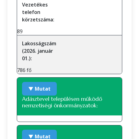
Vezetékes
telefon
körzetszáma:
89
Lakosságszám
(2026. január
01.):
786 fő
▼ Mutat
Adásztevel településen működő
nemzetiségi önkormányzatok:
Német nemzetiségi önkormányzat
▼ Mutat