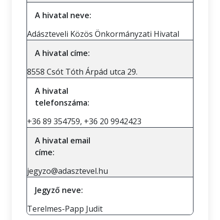
A hivatal neve:
Adászteveli Közös Önkormányzati Hivatal
A hivatal címe:
8558 Csót Tóth Árpád utca 29.
A hivatal
telefonszáma:
+36 89 354759, +36 20 9942423
A hivatal email
címe:
jegyzo@adasztevel.hu
Jegyző neve:
Terelmes-Papp Judit