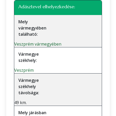
Adásztevel elhelyezkedése:
Mely
vármegyében
található:
Veszprém vármegyében
Vármegye
székhely:
Veszprém
Vármegye
székhely
távolsága:
49 km.
Mely járásban