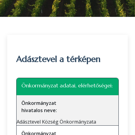
Adásztevel a térképen
Leaflet
|
©
OpenStreetMap
közreműködők
+
Önkormányzat adatai, elérhetőségei:
−
Önkormányzat
hivatalos neve:
Adásztevel Község Önkormányzata
Önkormányzat