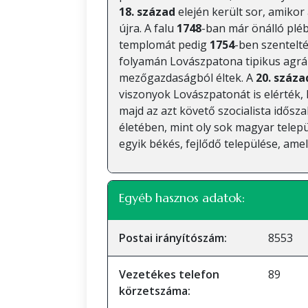
18. század
elején került sor, amikor
újra. A falu
1748
-ban már önálló pléb
templomát pedig
1754
-ben szentelté
folyamán Lovászpatona tipikus agrárt
mezőgazdaságból éltek. A
20. száza
viszonyok Lovászpatonát is elérték, 
majd az azt követő szocialista idősza
életében, mint oly sok magyar tel
egyik békés, fejlődő települése, ame
Egyéb hasznos adatok:
Postai irányítószám:
8553
Vezetékes telefon
89
körzetszáma: