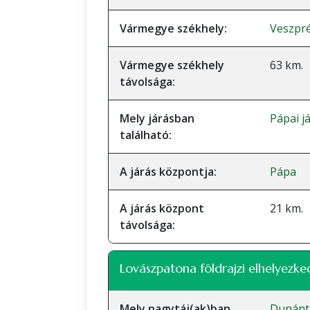
Vármegye székhely:
Veszpr
Vármegye székhely
63 km.
távolsága:
Mely járásban
Pápai j
található:
A járás központja:
Pápa
A járás központ
21 km.
távolsága:
Lovászpatona földrajzi elhelyezke
Mely nagytáj(ak)ban
Dunánt