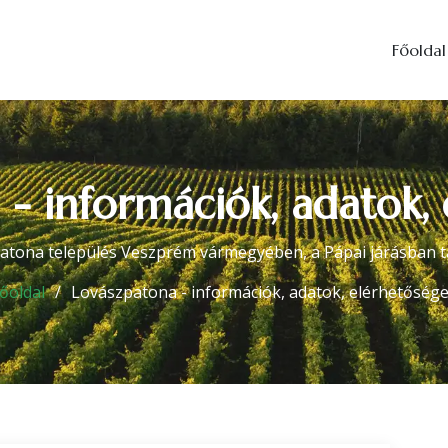
Főoldal
- információk, adatok,
atona település Veszprém vármegyében, a Pápai járásban ta
őoldal
Lovászpatona - információk, adatok, elérhetőség