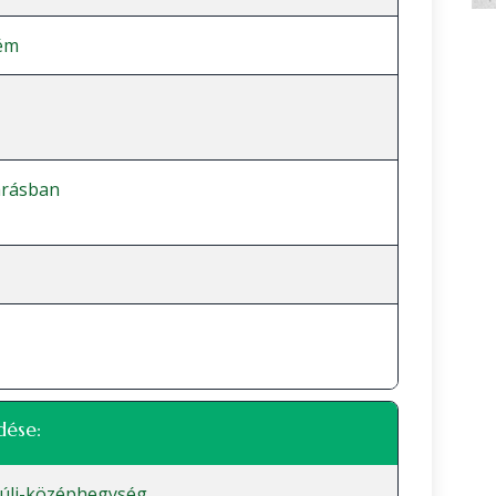
ém
árásban
dése:
úli-középhegység