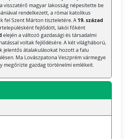
 a visszatérő magyar lakosság népesítette be
ániával rendelkezett, a római katolikus
k fel Szent Márton tiszteletére. A
19. század
elepülésként fejlődött, lakói főként
d
elején a változó gazdasági és társadalmi
hatással voltak fejlődésére. A két világháború,
k jelentős átalakulásokat hozott a falu
epülésen. Ma Lovászpatona Veszprém vármegye
ly megőrizte gazdag történelmi emlékeit.