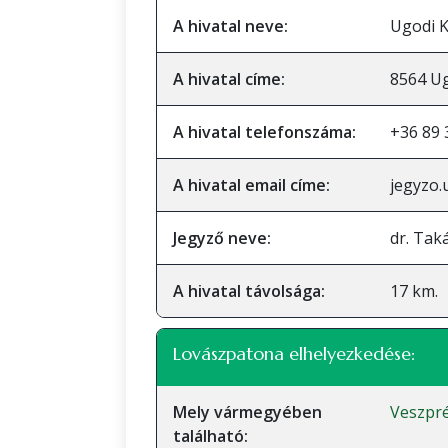
A hivatal neve:
Ugodi K
A hivatal címe:
8564 Ug
A hivatal telefonszáma:
+36 89 
A hivatal email címe:
jegyzo
Jegyző neve:
dr. Tak
A hivatal távolsága:
17 km.
Lovászpatona elhelyezkedése:
Mely vármegyében
Veszpr
található: