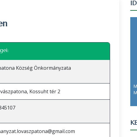
I
en
Leaflet
|
©
OpenStreetMap
közreműködők
gei:
patona Község Önkormányzata
M
vászpatona, Kossuht tér 2
M
345107
KE
anyzat.lovaszpatona@gmail.com