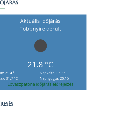
DŐJÁRÁS
Aktuális időjárás
Többnyire derült
21.8 °C
in: 21.4 °C
Napkelte: 05:35
ax: 31.7 °C
Napnyugta: 20:15
Lovászpatona időjárás előrejelzés
RESÉS