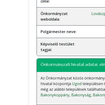
címe:
Önkormányzat
Lovász
weboldala:
Polgármester neve:
Képviselő testület
tagjai:
Önkormányzati hivatal adatai, elé
Az Önkormányzat közös önkormányzati
hivatal központja
Ugod
településen 
még az alábbi települések találhatóa
Bakonykoppány
,
Bakonyság
,
Bakon