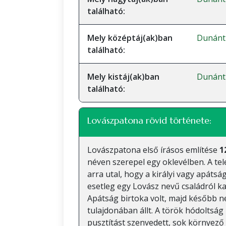
található:
Mely középtáj(ak)ban
Dunánt
található:
Mely kistáj(ak)ban
Dunánt
található:
Lovászpatona rövid története:
Lovászpatona első írásos említése
1
néven szerepel egy oklevélben. A tel
arra utal, hogy a királyi vagy apátsá
esetleg egy Lovász nevű családról 
Apátság birtoka volt, majd később n
tulajdonában állt. A török hódoltság 
pusztítást szenvedett, sok környező