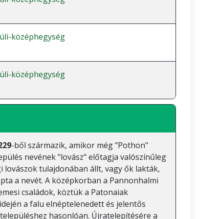
úli-középhegység
úli-középhegység
229
-ből származik, amikor még "Pothon"
epülés nevének "lovász" előtagja valószínűleg
gi lovászok tulajdonában állt, vagy ők lakták,
kapta a nevét. A középkorban a Pannonhalmi
emesi családok, köztük a Patonaiak
idején a falu elnéptelenedett és jelentős
 településhez hasonlóan. Újratelepítésére a