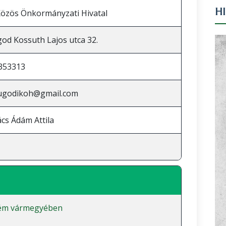
H
özös Önkormányzati Hivatal
od Kossuth Lajos utca 32.
353313
.ugodikoh@gmail.com
ács Ádám Attila
ém vármegyében