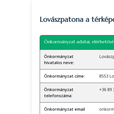
Lovászpatona a térkép
+
Önkormányzat adatai, elérhetősé
−
Önkormányzat
Lovász
hivatalos neve:
Önkormányzat címe:
8553 Lo
Önkormányzat
+36 89 
telefonszáma:
Önkormányzat email
onkorm