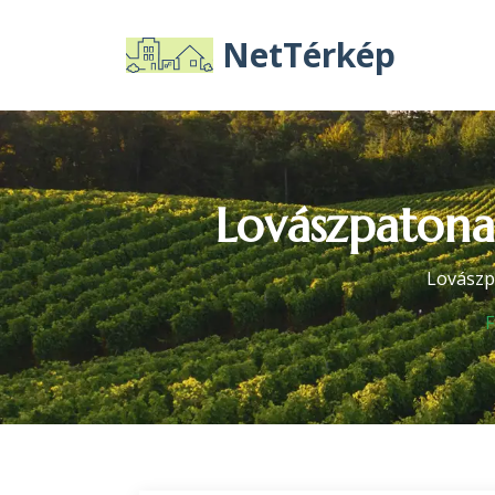
NetTérkép
Lovászpatona 
Lovászp
F