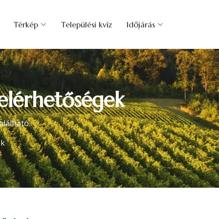
Térkép
Települési kvíz
Időjárás
 elérhetőségek
lálható.
ek