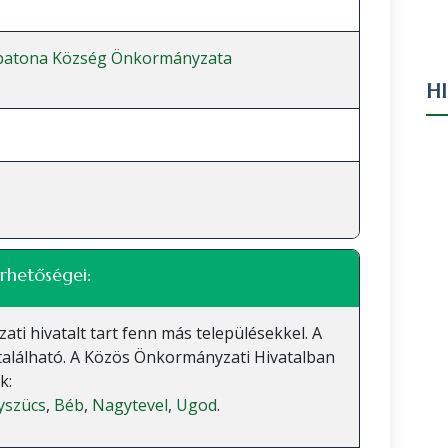
patona Község Önkormányzata
H
rhetőségei:
 hivatalt tart fenn más településekkel. A
található. A Közös Önkormányzati Hivatalban
k:
yszücs
,
Béb
,
Nagytevel
,
Ugod
.