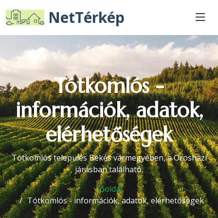
NetTérkép
Tótkomlós -
információk, adatok,
elérhetőségek
Tótkomlós település Békés vármegyében, a Orosházi
járásban található.
Főoldal
Tótkomlós - információk, adatok, elérhetőségek