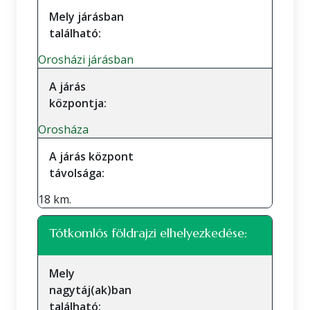
Mely járásban
található:
Orosházi járásban
A járás
központja:
Orosháza
A járás központ
távolsága:
18 km.
Tótkomlós földrajzi elhelyezkedése:
Mely
nagytáj(ak)ban
található: