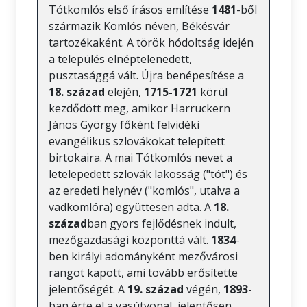
Tótkomlós első írásos említése
1481
-ből
származik Komlós néven, Békésvár
tartozékaként. A török hódoltság idején
a település elnéptelenedett,
pusztasággá vált. Újra benépesítése a
18. század
elején,
1715-1721
körül
kezdődött meg, amikor Harruckern
János György főként felvidéki
evangélikus szlovákokat telepített
birtokaira. A mai Tótkomlós nevet a
letelepedett szlovák lakosság ("tót") és
az eredeti helynév ("komlós", utalva a
vadkomlóra) együttesen adta. A
18.
század
ban gyors fejlődésnek indult,
mezőgazdasági központtá vált.
1834
-
ben királyi adományként mezővárosi
rangot kapott, ami tovább erősítette
jelentőségét. A
19. század
végén,
1893
-
ban érte el a vasútvonal, jelentősen