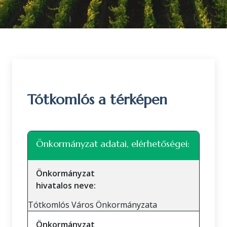
Tótkomlós a térképen
Leaflet
|
©
OpenStreetMap
közreműködők
+
Önkormányzat adatai, elérhetőségei:
−
Önkormányzat
hivatalos neve:
Tótkomlós Város Önkormányzata
Önkormányzat