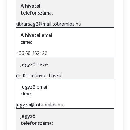
A hivatal
telefonszáma:
titkarsag2@mail.totkomlos.hu
A hivatal email
címe:
+36 68 462122
Jegyző neve:
dr. Kormányos László
Jegyző email
címe:
jegyzo@totkomlos.hu
Jegyző
telefonszáma: