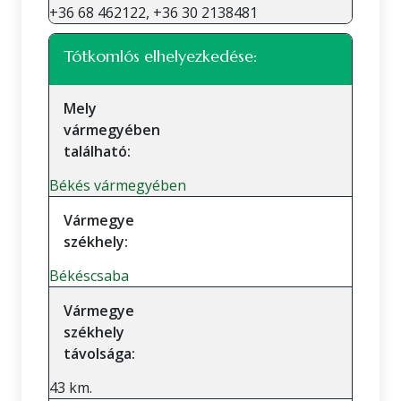
+36 68 462122, +36 30 2138481
Tótkomlós elhelyezkedése:
Mely
vármegyében
található:
Békés vármegyében
Vármegye
székhely:
Békéscsaba
Vármegye
székhely
távolsága:
43 km.