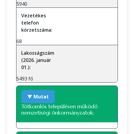
5940
Vezetékes
telefon
körzetszáma:
68
Lakosságszám
(2026. január
01.):
5493 fő
▼ Mutat
Tótkomlós településen működő
nemzetiségi önkormányzatok: