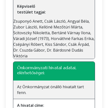
Képviselő
testület tagjai:
Zsuponyó Anett, Csák László, Angyal Béla,
Zubor László, Kellóné Mezőtúri Márta,
Scitovszky Nikoletta, Bertáné Várnay Ilona,
Váradi József (1973), Horváthné Farkas Erika,
Csépányi Róbert, Kiss Sándor, Csák Árpád,
Dr. Csuzda Gábor, Dr. Bárdosné Dudás
Viktória
Önkormányzati hivatal adatai,
elérhetőségei:
Az Önkormányzat önálló hivatalt tart
fenn.
A hivatal címe: