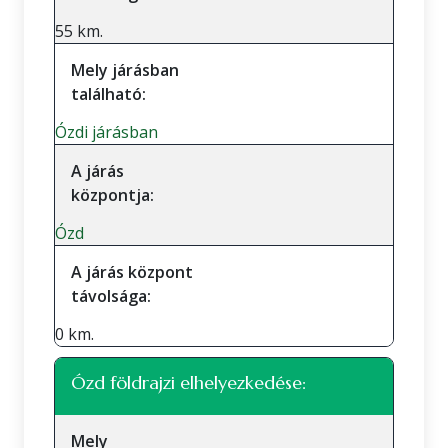
55 km.
Mely járásban
található:
Ózdi járásban
A járás
központja:
Ózd
A járás központ
távolsága:
0 km.
Ózd földrajzi elhelyezkedése:
Mely