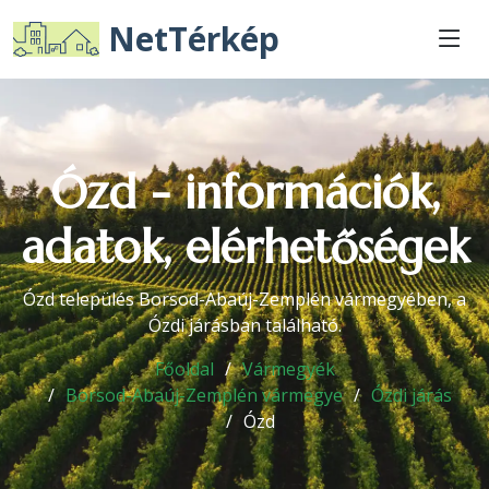
NetTérkép
Ózd - információk,
adatok, elérhetőségek
Ózd település Borsod-Abaúj-Zemplén vármegyében, a
Ózdi járásban található.
Főoldal
Vármegyék
Borsod-Abaúj-Zemplén vármegye
Ózdi járás
Ózd