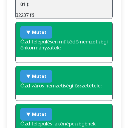
01.):
32237 fő
▼ Mutat
Ózd településen működő nemzetiségi
önkormányzatok:
Német nemzetiségi önkormányzat
▼ Mutat
Ózd város nemzetiségi összetétele:
Nemzetiségi összetétel a 2022-es
▼ Mutat
népszámlálás alapján
Ózd település lakónépességének