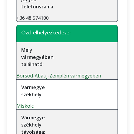
telefonszáma:
+36 48 574100
Ózd elhelyezkedése:
Mely
vármegyében
található:
Borsod-Abaúj-Zemplén vármegyében
Vármegye
székhely:
Miskolc
Vármegye
székhely
távolsága: