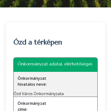
Ózd a térképen
Leaflet
|
©
OpenStreetMap
közreműködők
+
Önkormányzat adatai, elérhetőségei:
−
Önkormányzat
hivatalos neve:
Ózd Város Önkormányzata
Önkormányzat
címe: