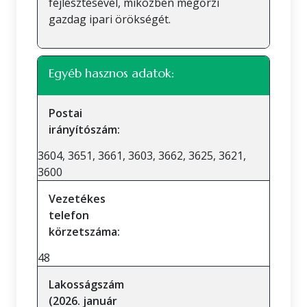
fejlesztésével, miközben megőrzi
gazdag ipari örökségét.
Egyéb hasznos adatok:
Postai
irányítószám:
3604, 3651, 3661, 3603, 3662, 3625, 3621,
3600
Vezetékes
telefon
körzetszáma:
48
Lakosságszám
(2026. január