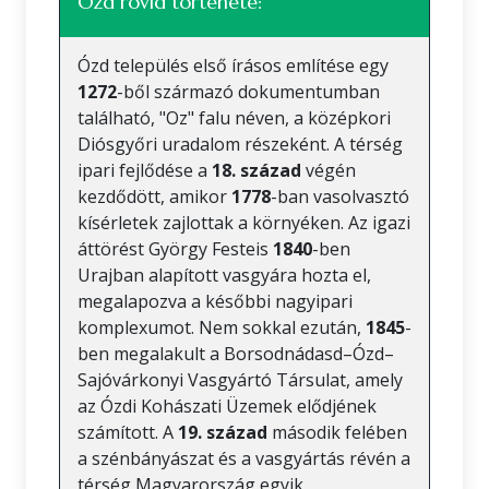
Ózd rövid története:
Ózd település első írásos említése egy
1272
-ből származó dokumentumban
található, "Oz" falu néven, a középkori
Diósgyőri uradalom részeként. A térség
ipari fejlődése a
18. század
végén
kezdődött, amikor
1778
-ban vasolvasztó
kísérletek zajlottak a környéken. Az igazi
áttörést György Festeis
1840
-ben
Urajban alapított vasgyára hozta el,
megalapozva a későbbi nagyipari
komplexumot. Nem sokkal ezután,
1845
-
ben megalakult a Borsodnádasd–Ózd–
Sajóvárkonyi Vasgyártó Társulat, amely
az Ózdi Kohászati Üzemek elődjének
számított. A
19. század
második felében
a szénbányászat és a vasgyártás révén a
térség Magyarország egyik