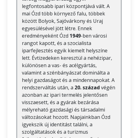
legfontosabb ipari központjává vált. A
mai Ózd több környező falu, többek
között Bolyok, Sajóvárkony és Uraj
egyesülésével jött létre. Ennek
eredményeként Ózd
1949
-ben városi
rangot kapott, és a szocialista
iparfejlesztés egyik kiemelt helyszíne
lett. Évtizedeken keresztül a nehézipar,
különösen a vas- és acélgyártás,
valamint a szénbányászat dominálta a
helyi gazdaságot és a mindennapokat. A
rendszerváltás után, a
20. század
végén
azonban az ipari termelés jelentősen
visszaesett, és a gyárak bezárása
mélyreható gazdasági és társadalmi
változásokat hozott. Napjainkban Ózd
igyekszik új identitást találni, a
szolgáltatások és a turizmus