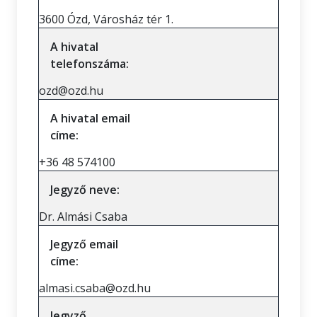
3600 Ózd, Városház tér 1.
A hivatal
telefonszáma:
ozd@ozd.hu
A hivatal email
címe:
+36 48 574100
Jegyző neve:
Dr. Almási Csaba
Jegyző email
címe:
almasi.csaba@ozd.hu
Jegyző