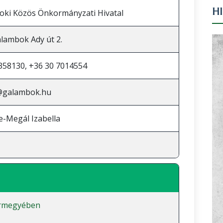
H
ki Közös Önkormányzati Hivatal
lambok Ady út 2.
358130, +36 30 7014554
@galambok.hu
e-Megál Izabella
ármegyében