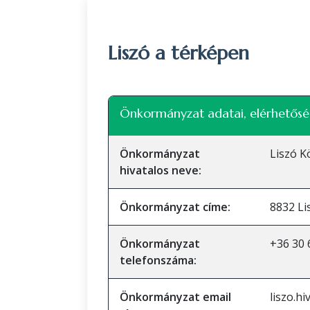
Liszó a térképen
+
Önkormányzat adatai, elérhetősé
−
Önkormányzat
Liszó 
hivatalos neve:
Önkormányzat címe:
8832 Li
Önkormányzat
+36 30
telefonszáma:
Önkormányzat email
liszo.h