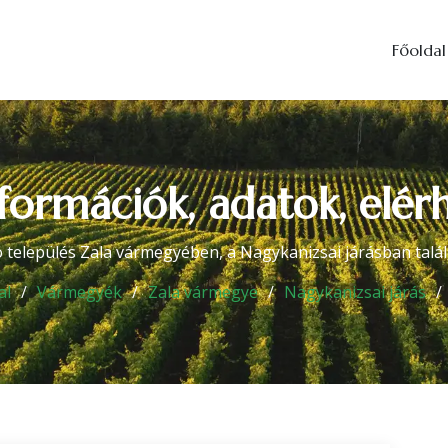
Főoldal
nformációk, adatok, elé
ó település Zala vármegyében, a Nagykanizsai járásban talál
al
Vármegyék
Zala vármegye
Nagykanizsai járás