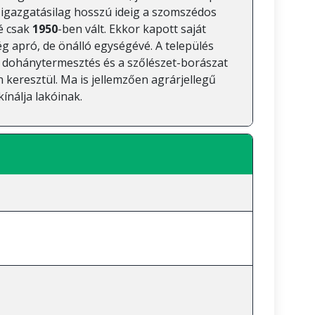
özigazgatásilag hosszú ideig a szomszédos
é csak
1950
-ben vált. Ekkor kapott saját
g apró, de önálló egységévé. A település
 dohánytermesztés és a szőlészet-borászat
keresztül. Ma is jellemzően agrárjellegű
kínálja lakóinak.