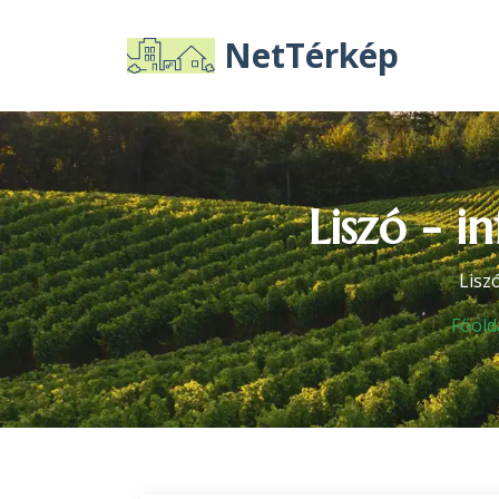
NetTérkép
Liszó - i
Lisz
Főold