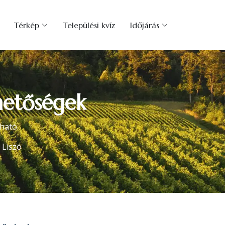
Térkép
Települési kvíz
Időjárás
rhetőségek
ható.
Liszó