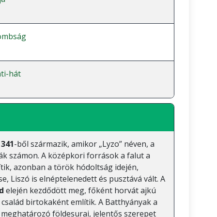
dombság
ti-hát
1341
-ből származik, amikor „Lyzo” néven, a
ák számon. A középkori források a falut a
ítik, azonban a török hódoltság idején,
, Liszó is elnéptelenedett és pusztává vált. A
d
elején kezdődött meg, főként horvát ajkú
család birtokaként említik. A Batthyányak a
 meghatározó földesurai, jelentős szerepet