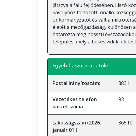
játszva a falu fejlődésében. Liszó k
Sávolyhoz tartozott, önálló községg
önkormányzatot és vált a mikrotérsé
életét a mezőgazdaság, különösen a
határozta meg hosszú évszázadokon 
település, mely a békés vidéki életet 
Egyéb hasznos adatok:
Postai irányítószám:
8831
Vezetékes telefon
93
körzetszáma:
Lakosságszám (2026.
365 fő
január 01.):