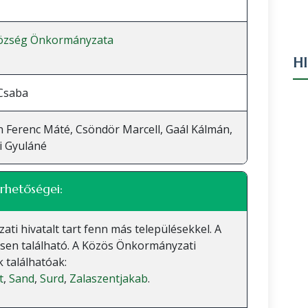
Község Önkormányzata
H
Csaba
 Ferenc Máté, Csöndör Marcell, Gaál Kálmán,
i Gyuláné
rhetőségei:
 hivatalt tart fenn más településekkel. A
sen található. A Közös Önkormányzati
 találhatóak:
t
,
Sand
,
Surd
,
Zalaszentjakab
.