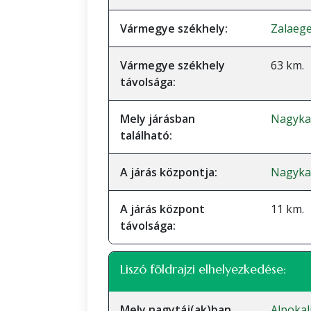
Vármegye székhely:
Zalaeg
Vármegye székhely
63 km.
távolsága:
Mely járásban
Nagykan
található:
A járás központja:
Nagyka
A járás központ
11 km.
távolsága:
Liszó földrajzi elhelyezkedése:
Mely nagytáj(ak)ban
Alpokal