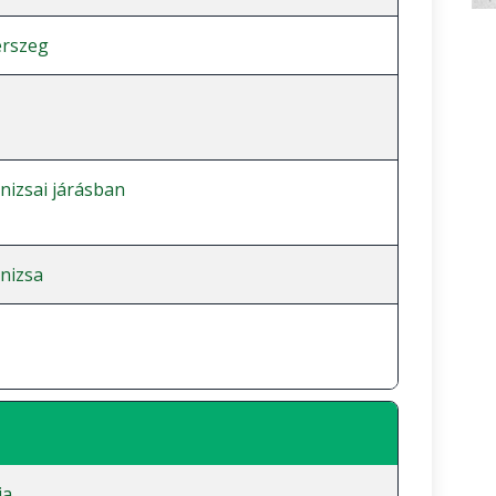
erszeg
izsai járásban
nizsa
ja