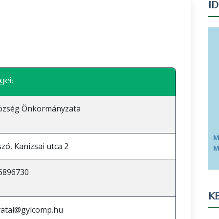
I
Leaflet
|
©
OpenStreetMap
közreműködők
gei:
Község Önkormányzata
M
szó, Kanizsai utca 2
M
 6896730
KE
ivatal@gylcomp.hu