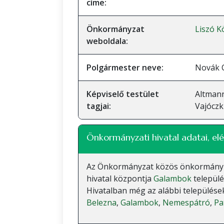
címe:
Önkormányzat
Liszó 
weboldala:
Polgármester neve:
Novák 
Képviselő testület
Altmann
tagjai:
Vajóczk
Önkormányzati hivatal adatai, elé
Az Önkormányzat közös önkormányzati
hivatal központja
Galambok
települé
Hivatalban még az alábbi települések
Belezna
,
Galambok
,
Nemespátró
,
Pa