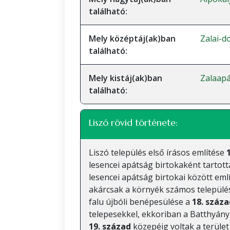
található:
Mely középtáj(ak)ban
Zalai-
található:
Mely kistáj(ak)ban
Zalaapá
található:
Liszó rövid története:
Liszó település első írásos említése
lesencei apátság birtokaként tartott
lesencei apátság birtokai között eml
akárcsak a környék számos települése
falu újbóli benépesülése a
18. száza
telepesekkel, ekkoriban a Batthyány 
19. század
közepéig voltak a terület