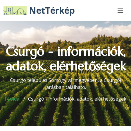
NetTérkép
Csurgó - információk,
adatok, elérhetőségek
Csurgó település Somogy vármegyében, a Csurgói
járásban található.
Főoldal
Csurgó - információk, adatok, elérhetőségek