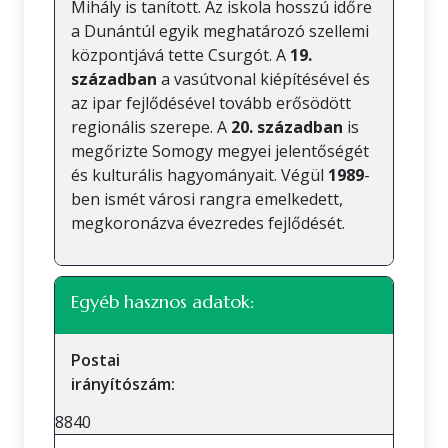
Mihály is tanított. Az iskola hosszú időre
a Dunántúl egyik meghatározó szellemi
központjává tette Csurgót. A
19.
században
a vasútvonal kiépítésével és
az ipar fejlődésével tovább erősödött
regionális szerepe. A
20. században
is
megőrizte Somogy megyei jelentőségét
és kulturális hagyományait. Végül
1989
-
ben ismét városi rangra emelkedett,
megkoronázva évezredes fejlődését.
Egyéb hasznos adatok:
Postai
irányítószám:
8840