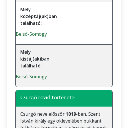
Mely
középtáj(ak)ban
található:
Belső-Somogy
Mely
kistáj(ak)ban
található:
Belső-Somogy
Csurgó rövid története:
Csurgó neve először
1019
-ben, Szent
István király egy oklevelében bukkant
fel írásos formában, a pécsváradi bencés