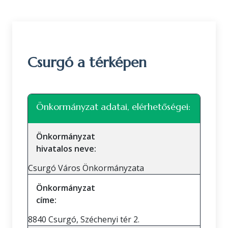
Csurgó a térképen
Leaflet
|
©
OpenStreetMap
közreműködők
+
Önkormányzat adatai, elérhetőségei:
−
Önkormányzat
hivatalos neve:
Csurgó Város Önkormányzata
Önkormányzat
címe:
8840 Csurgó, Széchenyi tér 2.