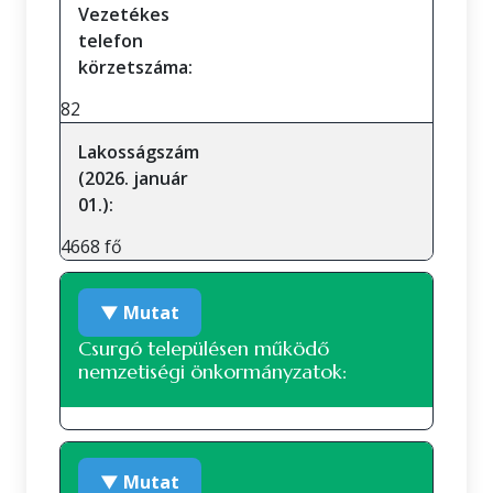
Vezetékes
telefon
körzetszáma:
82
Lakosságszám
(2026. január
01.):
4668 fő
▼ Mutat
Csurgó településen működő
nemzetiségi önkormányzatok:
Roma nemzetiségi önkormányzat
▼ Mutat