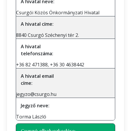
A hivatal neve:
Csurgói Közös Önkormányzati Hivatal
A hivatal címe:
8840 Csurgó Széchenyi tér 2.
A hivatal
telefonszáma:
+36 82 471388, +36 30 4638442
A hivatal email
címe:
jegyzo@csurgo.hu
Jegyző neve:
Torma László
Csurgó elhelyezkedése: