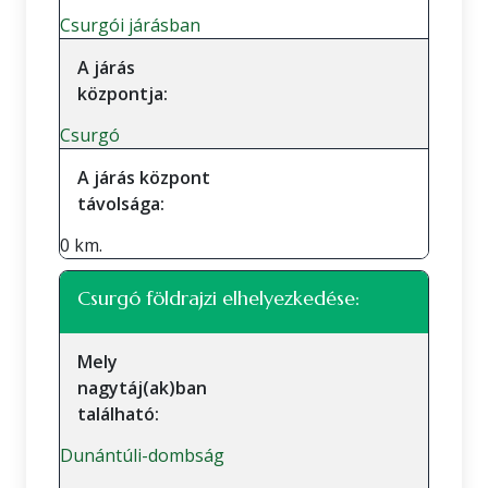
Csurgói járásban
A járás
központja:
Csurgó
A járás központ
távolsága:
0 km.
Csurgó földrajzi elhelyezkedése:
Mely
nagytáj(ak)ban
található:
Dunántúli-dombság