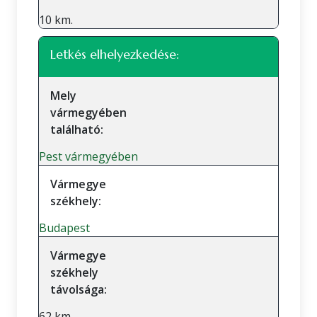
10 km.
Letkés elhelyezkedése:
Mely
vármegyében
található:
Pest vármegyében
Vármegye
székhely:
Budapest
Vármegye
székhely
távolsága:
62 km.