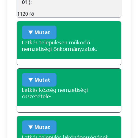
01.):
1120 fő
▼ Mutat
Letkés településen működő
nemzetiségi önkormányzatok:
Roma nemzetiségi önkormányzat
▼ Mutat
Letkés község nemzetiségi
összetétele:
Nemzetiségi összetétel a 2022-es
▼ Mutat
népszámlálás alapján
Letkés település lakónépességének