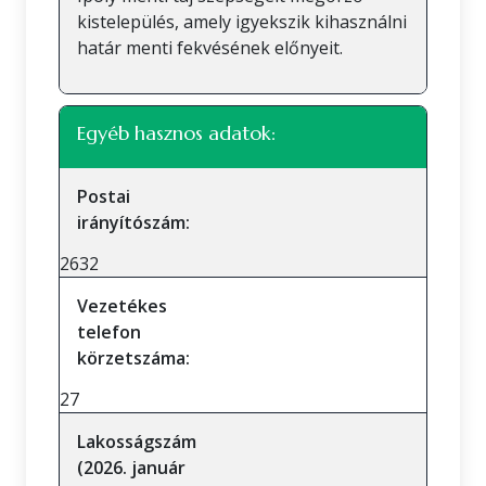
kistelepülés, amely igyekszik kihasználni
határ menti fekvésének előnyeit.
Egyéb hasznos adatok:
Postai
irányítószám:
2632
Vezetékes
telefon
körzetszáma:
27
Lakosságszám
(2026. január