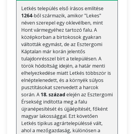
Letkés település első írásos említése
1264
-ből származik, amikor "Lekes"
néven szerepel egy oklevélben, mint
Hont vármegyéhez tartozó falu. A
középkorban a birtokosok gyakran
váltották egymást, de az Esztergomi
Káptalan már korán jelentős
tulajdonrésszel bírt a településen. A
török hódoltság idején, a határ menti
elhelyezkedése miatt Letkés többször is
elnéptelenedett, és a környék súlyos
pusztításokat szenvedett a harcok
során. A
18. század
elején az Esztergomi
Érsekség indította meg a falu
újranépesítését és újjáépítését, főként
magyar lakossággal. Ezt követően
Letkés tipikus agrártelepüléssé vált,
ahol a mezőgazdaság, különösen a