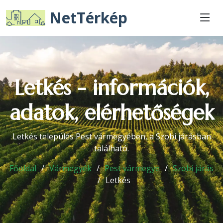
NetTérkép
Letkés - információk,
adatok, elérhetőségek
Letkés település Pest vármegyében, a Szobi járásban
található.
Főoldal
Vármegyék
Pest vármegye
Szobi járás
Letkés