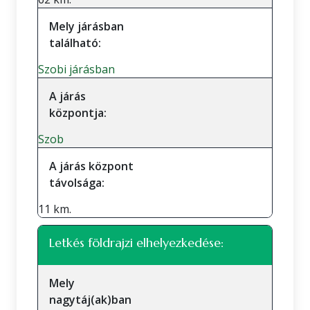
Mely járásban
található:
Szobi járásban
A járás
központja:
Szob
A járás központ
távolsága:
11 km.
Letkés földrajzi elhelyezkedése:
Mely
nagytáj(ak)ban