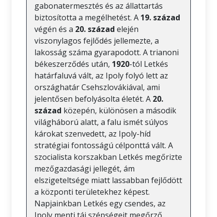
gabonatermesztés és az állattartás
biztosította a megélhetést. A
19. század
végén és a
20. század
elején
viszonylagos fejlődés jellemezte, a
lakosság száma gyarapodott. A trianoni
békeszerződés után,
1920
-tól Letkés
határfaluvá vált, az Ipoly folyó lett az
országhatár Csehszlovákiával, ami
jelentősen befolyásolta életét. A
20.
század
közepén, különösen a második
világháború alatt, a falu ismét súlyos
károkat szenvedett, az Ipoly-híd
stratégiai fontosságú célponttá vált. A
szocialista korszakban Letkés megőrizte
mezőgazdasági jellegét, ám
elszigeteltsége miatt lassabban fejlődött
a központi területekhez képest.
Napjainkban Letkés egy csendes, az
Ipoly menti táj szépségeit megőrző