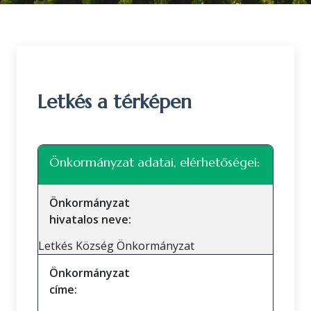
Letkés a térképen
Leaflet
|
©
OpenStreetMap
közreműködők
+
Önkormányzat adatai, elérhetőségei:
−
Önkormányzat
hivatalos neve:
Letkés Község Önkormányzat
Önkormányzat
címe: