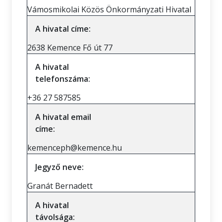
Vámosmikolai Közös Önkormányzati Hivatal
A hivatal címe:
2638 Kemence Fő út 77
A hivatal
telefonszáma:
+36 27 587585
A hivatal email
címe:
kemenceph@kemence.hu
Jegyző neve:
Granát Bernadett
A hivatal
távolsága: