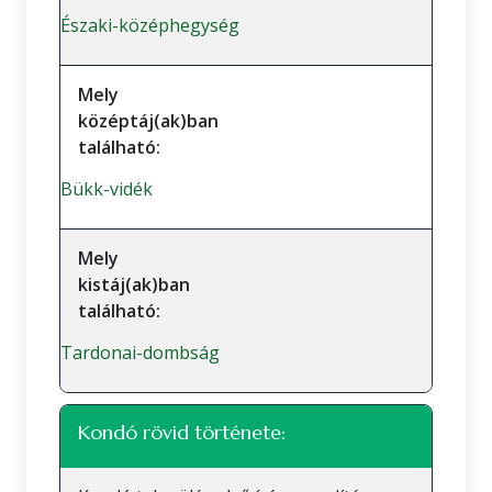
Északi-középhegység
Mely
középtáj(ak)ban
található:
Bükk-vidék
Mely
kistáj(ak)ban
található:
Tardonai-dombság
Kondó rövid története: