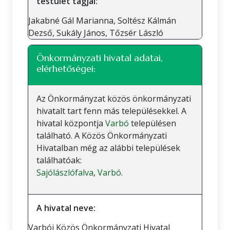
testület tagjai:
Jakabné Gál Marianna, Soltész Kálmán
Dezső, Sukály János, Tőzsér László
Önkormányzati hivatal adatai,
elérhetőségei:
Az Önkormányzat közös önkormányzati
hivatalt tart fenn más településekkel. A
hivatal központja
Varbó
településen
található. A Közös Önkormányzati
Hivatalban még az alábbi települések
találhatóak:
Sajólászlófalva
,
Varbó
.
A hivatal neve:
Varbói Közös Önkormányzati Hivatal