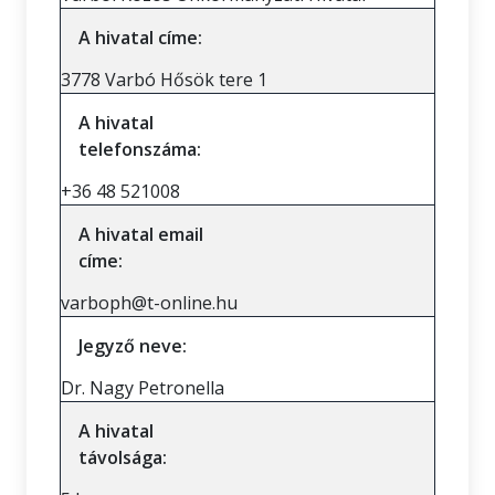
A hivatal címe:
3778 Varbó Hősök tere 1
A hivatal
telefonszáma:
+36 48 521008
A hivatal email
címe:
varboph@t-online.hu
Jegyző neve:
Dr. Nagy Petronella
A hivatal
távolsága: