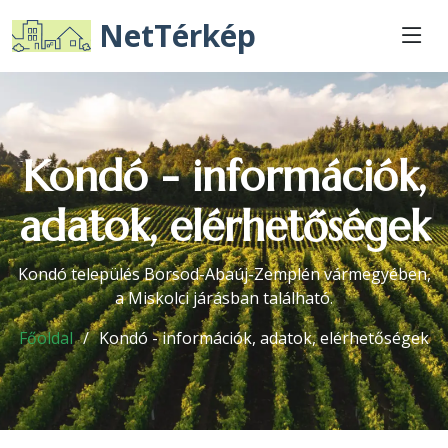
NetTérkép
Kondó - információk,
adatok, elérhetőségek
Kondó település Borsod-Abaúj-Zemplén vármegyében,
a Miskolci járásban található.
Főoldal
Kondó - információk, adatok, elérhetőségek