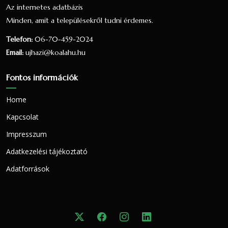
Az internetes adatbázis
A 2001-es népszámlálás során 645 fő
Minden, amit a településekről tudni érdemes.
nyilatkozott a vallási hovatartozásáról. Ez a
Telefon:
06-70-459-2024
lakónépesség (662 fő) 97.43 százaléka. 439
Email:
ujhazi@koalahu.hu
fő vallotta magát Református valláshoz
tartozónak, ez a nyilatkozók 68.06
Fontos információk
százaléka, a teljes lakosság 66.31
százaléka.144 fő vallotta magát Római
Home
katolikus valláshoz tartozónak, ez a
nyilatkozók 22.33 százaléka, a teljes
Kapcsolat
lakosság 21.75 százaléka.40 fő vallotta
Impresszum
magát Görög katolikus valláshoz
Adatkezelési tájékoztató
tartozónak, ez a nyilatkozók 6.2 százaléka,
a teljes lakosság 6.04 százaléka.
Adatforrások
6 fő úgy nyilatkozott, hogy egy valláshoz
sem tartozik, ez a nyilatkozók 0.93
százaléka, a teljes lakosság 0.91 százaléka.