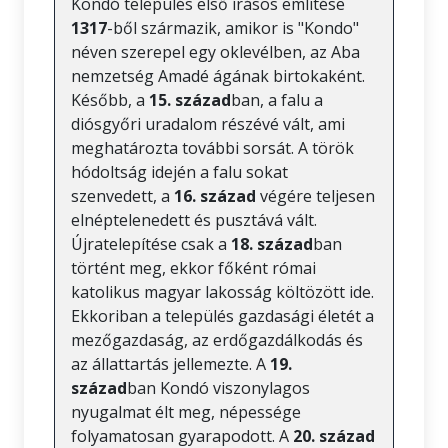
Kondó település első írásos említése
1317
-ből származik, amikor is "Kondo"
néven szerepel egy oklevélben, az Aba
nemzetség Amadé ágának birtokaként.
Később, a
15. század
ban, a falu a
diósgyőri uradalom részévé vált, ami
meghatározta további sorsát. A török
hódoltság idején a falu sokat
szenvedett, a
16. század
végére teljesen
elnéptelenedett és pusztává vált.
Újratelepítése csak a
18. század
ban
történt meg, ekkor főként római
katolikus magyar lakosság költözött ide.
Ekkoriban a település gazdasági életét a
mezőgazdaság, az erdőgazdálkodás és
az állattartás jellemezte. A
19.
század
ban Kondó viszonylagos
nyugalmat élt meg, népessége
folyamatosan gyarapodott. A
20. század