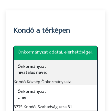
Kondó a térképen
Leaflet
|
©
OpenStreetMap
közreműködők
+
Önkormányzat adatai, elérhetőségei:
−
Önkormányzat
hivatalos neve:
Kondó Község Önkormányzata
Önkormányzat
címe:
3775 Kondó, Szabadság utca 81