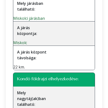
Mely járásban
található:
Miskolci járásban
A járás
központja:
Miskolc
A járás központ
távolsága:
22 km.
Kondó földrajzi elhelyezkedése:
Mely
nagytáj(ak)ban
található: