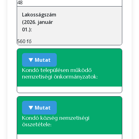
48
Lakosságszám
(2026. január
01.):
560 fő
▼ Mutat
Kondó településen működő
nemzetiségi önkormányzatok:
A településen jelenleg nem működik
▼ Mutat
nemzetiségi önkormányzat.
Kondó község nemzetiségi
összetétele: