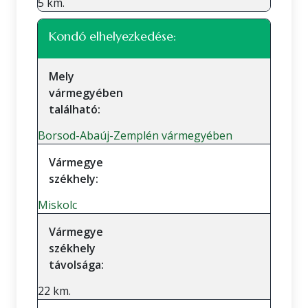
5 km.
Kondó elhelyezkedése:
Mely
vármegyében
található:
Borsod-Abaúj-Zemplén vármegyében
Vármegye
székhely:
Miskolc
Vármegye
székhely
távolsága:
22 km.