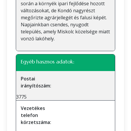
során a környék ipari fejlődése hozott
változásokat, de Kondó nagyrészt
megőrizte agrárjellegét és falusi képét.
Napjainkban csendes, nyugodt
település, amely Miskolc közelsége miatt
vonzó lakóhely.
Egyéb hasznos adatok:
Postai
irányítószám:
3775
Vezetékes
telefon
körzetszáma: