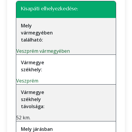
Kisapáti elhelyezkedése:
Mely
vármegyében
található:
Veszprém vármegyében
Vármegye
székhely:
Veszprém
Vármegye
székhely
távolsága:
52 km.
Mely járásban