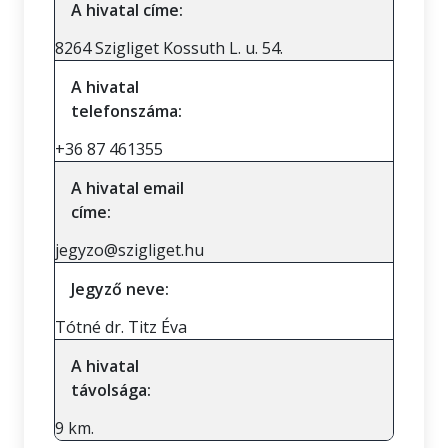
A hivatal címe:
8264 Szigliget Kossuth L. u. 54.
A hivatal
telefonszáma:
+36 87 461355
A hivatal email
címe:
jegyzo@szigliget.hu
Jegyző neve:
Tótné dr. Titz Éva
A hivatal
távolsága:
9 km.