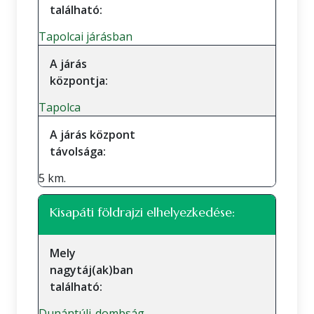
található:
Tapolcai járásban
A járás
központja:
Tapolca
A járás központ
távolsága:
5 km.
Kisapáti földrajzi elhelyezkedése:
Mely
nagytáj(ak)ban
található:
Dunántúli-dombság