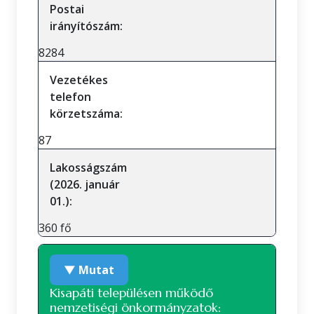
Postai
irányítószám:
8284
Vezetékes
telefon
körzetszáma:
87
Lakosságszám
(2026. január
01.):
360 fő
▼ Mutat
Kisapáti településen működő
nemzetiségi önkormányzatok: