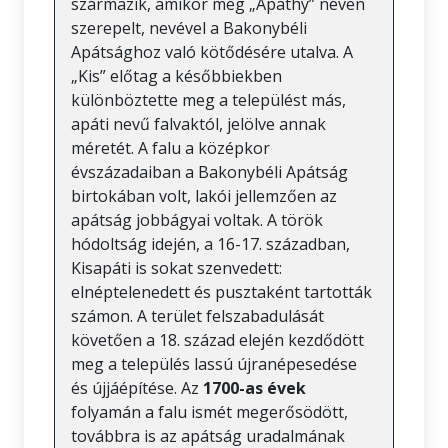
származik, amikor még „Apathy” néven
szerepelt, nevével a Bakonybéli
Apátsághoz való kötődésére utalva. A
„Kis” előtag a későbbiekben
különböztette meg a települést más,
apáti nevű falvaktól, jelölve annak
méretét. A falu a középkor
évszázadaiban a Bakonybéli Apátság
birtokában volt, lakói jellemzően az
apátság jobbágyai voltak. A török
hódoltság idején, a 16-17. században,
Kisapáti is sokat szenvedett:
elnéptelenedett és pusztaként tartották
számon. A terület felszabadulását
követően a 18. század elején kezdődött
meg a település lassú újranépesedése
és újjáépítése. Az
1700-as évek
folyamán a falu ismét megerősödött,
továbbra is az apátság uradalmának