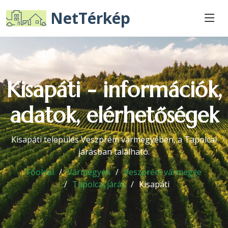
NetTérkép
Kisapáti - információk,
adatok, elérhetőségek
Kisapáti település Veszprém vármegyében, a Tapolcai
járásban található.
Főoldal
Vármegyék
Veszprém vármegye
Tapolcai járás
Kisapáti