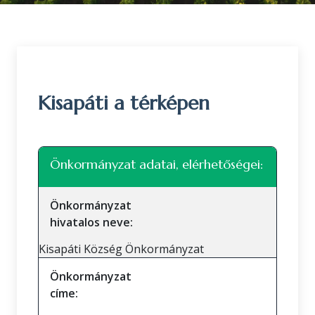
Kisapáti a térképen
Leaflet
|
©
OpenStreetMap
közreműködők
+
Önkormányzat adatai, elérhetőségei:
−
Önkormányzat
hivatalos neve:
Kisapáti Község Önkormányzat
Önkormányzat
címe: