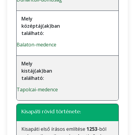
Mely
középtáj(ak)ban
található:
Balaton-medence
Mely
kistáj(ak)ban
található:
Tapolcai-medence
Kisapáti rövid története:
Kisapáti első írásos említése
1253
-ból