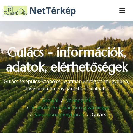
NetTérkép
Gulács - információk,
adatok, elérhetőségek
Gulács település Szabolcs-Szatmár-Bereg vármegyében,
a Vásárosnaményi járásban található.
Főoldal
Vármegyék
Szabolcs-Szatmár-Bereg vármegye
Vásárosnaményi járás
Gulács