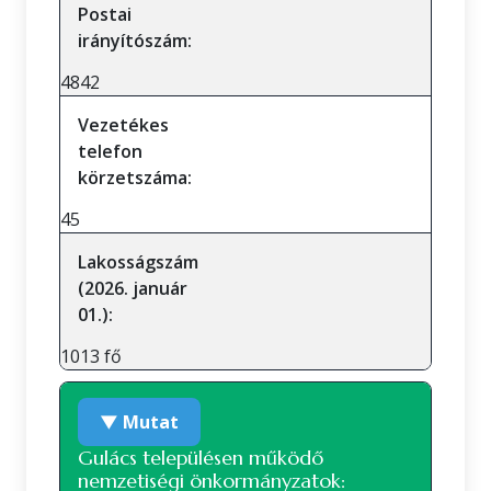
Postai
irányítószám:
4842
Vezetékes
telefon
körzetszáma:
45
Lakosságszám
(2026. január
01.):
1013 fő
▼ Mutat
Gulács településen működő
nemzetiségi önkormányzatok: