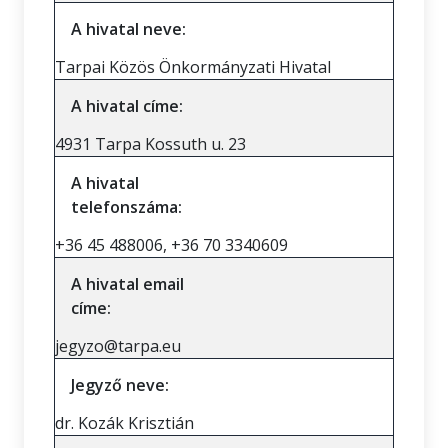
A hivatal neve:
Tarpai Közös Önkormányzati Hivatal
A hivatal címe:
4931 Tarpa Kossuth u. 23
A hivatal
telefonszáma:
+36 45 488006, +36 70 3340609
A hivatal email
címe:
jegyzo@tarpa.eu
Jegyző neve:
dr. Kozák Krisztián