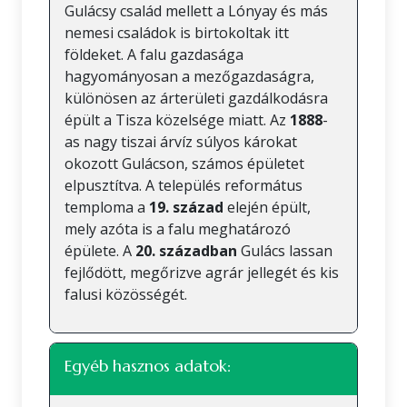
Gulácsy család mellett a Lónyay és más
nemesi családok is birtokoltak itt
földeket. A falu gazdasága
hagyományosan a mezőgazdaságra,
különösen az árterületi gazdálkodásra
épült a Tisza közelsége miatt. Az
1888
-
as nagy tiszai árvíz súlyos károkat
okozott Gulácson, számos épületet
elpusztítva. A település református
temploma a
19. század
elején épült,
mely azóta is a falu meghatározó
épülete. A
20. században
Gulács lassan
fejlődött, megőrizve agrár jellegét és kis
falusi közösségét.
Egyéb hasznos adatok: