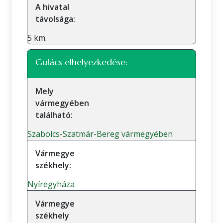
A hivatal
távolsága:
5 km.
Gulács elhelyezkedése:
Mely
vármegyében
található:
Szabolcs-Szatmár-Bereg vármegyében
Vármegye
székhely:
Nyíregyháza
Vármegye
székhely