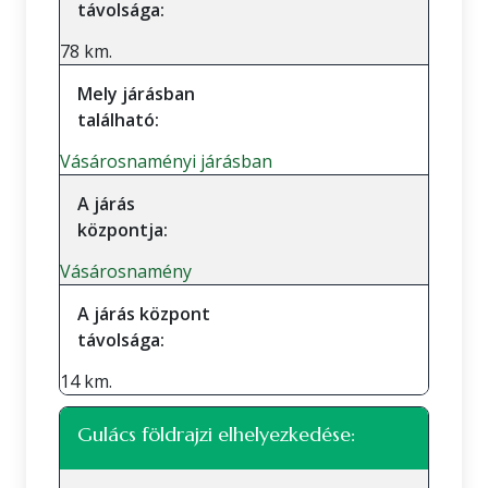
távolsága:
78 km.
Mely járásban
található:
Vásárosnaményi járásban
A járás
központja:
Vásárosnamény
A járás központ
távolsága:
14 km.
Gulács földrajzi elhelyezkedése: