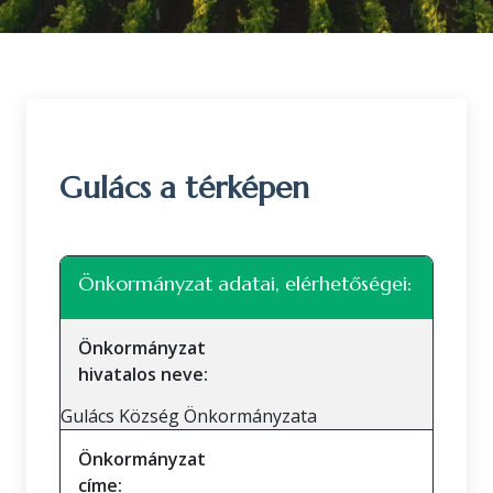
Gulács a térképen
Leaflet
|
©
OpenStreetMap
közreműködők
+
Önkormányzat adatai, elérhetőségei:
−
Önkormányzat
hivatalos neve:
Gulács Község Önkormányzata
Önkormányzat
címe: