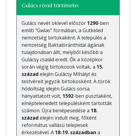
Gulács rövid története:
Gulács nevét oklevél először
1290
-ben
említi "Gwlas" formában, a Gutkeled
nemzetség birtokaként. A település a
nemzetség Baktalóránthidai ágának
tulajdonában állt, melyből később a
Gulácsy család eredt. Ők a középkor
során végig birtokosok voltak, a
15.
század
elején Gulácsy Mihályt és
testvéreit jegyzik birtokosként. A török
hódoltság idején Gulács sorsa
hányattatott volt,
1592
-ben pusztaként,
elnéptelenedett településként tartották
számon. Újra benépesedése a
18.
század
elején indult meg, főként
református vallású telepesek
érkezésével. A
18-19. században
a