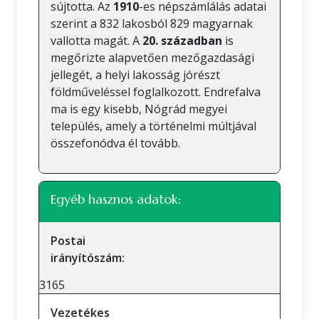
sújtotta. Az
1910
-es népszámlálás adatai
szerint a 832 lakosból 829 magyarnak
vallotta magát. A
20. században
is
megőrizte alapvetően mezőgazdasági
jellegét, a helyi lakosság jórészt
földműveléssel foglalkozott. Endrefalva
ma is egy kisebb, Nógrád megyei
település, amely a történelmi múltjával
összefonódva él tovább.
Egyéb hasznos adatok:
Postai
irányítószám:
3165
Vezetékes