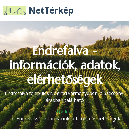
NetTérkép
Endrefalva -
információk, adatok,
elérhetőségek
Endrefalva település Nógrád vármegyében, a Szécsényi
járásban található.
Főoldal
Endrefalva - információk, adatok, elérhetőségek