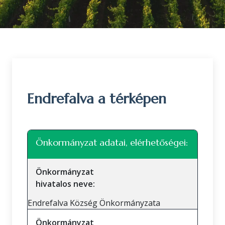
Endrefalva a térképen
Leaflet
|
©
OpenStreetMap
közreműködők
+
Önkormányzat adatai, elérhetőségei:
−
Önkormányzat
hivatalos neve:
Endrefalva Község Önkormányzata
Önkormányzat