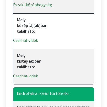
Északi-középhegység
Mely
középtáj(ak)ban
található:
Cserhát-vidék
Mely
kistáj(ak)ban
található:
Cserhát-vidék
Endrefalva rövid története: