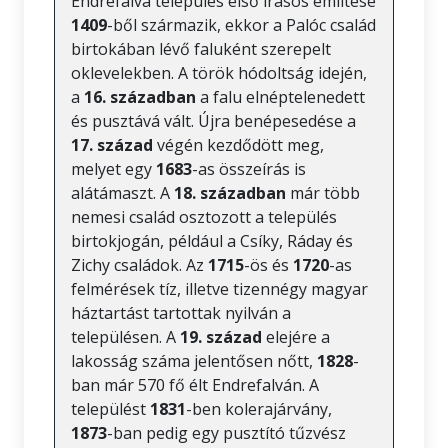
Endrefalva település első írásos említése
1409
-ből származik, ekkor a Palóc család
birtokában lévő faluként szerepelt
oklevelekben. A török hódoltság idején,
a
16. században
a falu elnéptelenedett
és pusztává vált. Újra benépesedése a
17. század
végén kezdődött meg,
melyet egy
1683
-as összeírás is
alátámaszt. A
18. században
már több
nemesi család osztozott a település
birtokjogán, például a Csíky, Ráday és
Zichy családok. Az
1715
-ös és
1720
-as
felmérések tíz, illetve tizennégy magyar
háztartást tartottak nyilván a
településen. A
19. század
elejére a
lakosság száma jelentősen nőtt,
1828
-
ban már 570 fő élt Endrefalván. A
települést
1831
-ben kolerajárvány,
1873
-ban pedig egy pusztító tűzvész