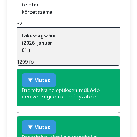
telefon
körzetszáma:
32
Lakosságszám
(2026. január
01.):
1209 fő
▼ Mutat
Endrefalva településen működő
nemzetiségi önkormányzatok:
Roma nemzetiségi önkormányzat
▼ Mutat