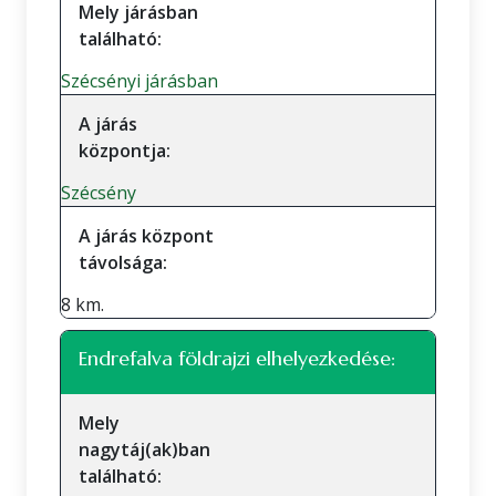
Mely járásban
található:
Szécsényi járásban
A járás
központja:
Szécsény
A járás központ
távolsága:
8 km.
Endrefalva földrajzi elhelyezkedése:
Mely
nagytáj(ak)ban
található: