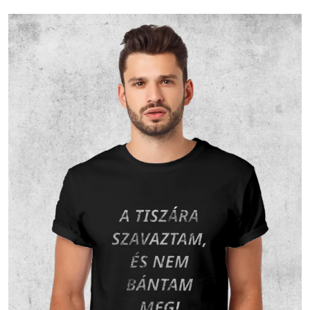
Római
987
79.79 %
75.4 %
katolikus
Más
keresztény
33
2.67 %
2.52 %
vallású
Református
9
0.73 %
0.69 %
Evangélikus
6
0.49 %
0.46 %
Egy
valláshoz
96
7.76 %
7.33 %
sem tartozik
Nem
104
8.41 %
7.94 %
nyilatkozott