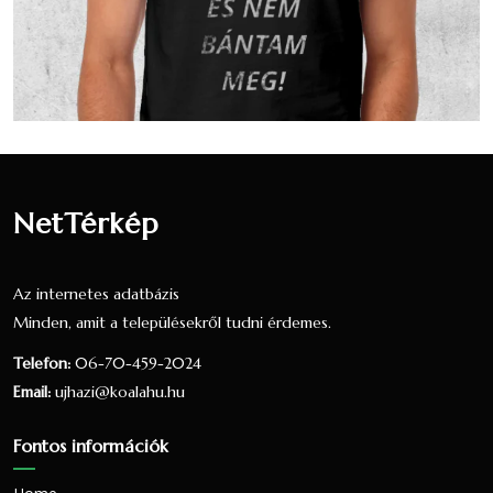
A 2001-es népszámlálás során 337 fő
nyilatkozott a vallási hovatartozásáról. Ez a
lakónépesség (329 fő) 102.43 százaléka. 142
fő vallotta magát Református valláshoz
tartozónak, ez a nyilatkozók 42.14
százaléka, a teljes lakosság 43.16
százaléka.126 fő vallotta magát Római
katolikus valláshoz tartozónak, ez a
NetTérkép
nyilatkozók 37.39 százaléka, a teljes
lakosság 38.3 százaléka.10 fő vallotta
magát Más keresztény vallású valláshoz
Az internetes adatbázis
tartozónak, ez a nyilatkozók 2.97 százaléka,
Minden, amit a településekről tudni érdemes.
a teljes lakosság 3.04 százaléka.
Telefon:
06-70-459-2024
6 fő úgy nyilatkozott, hogy egy valláshoz
Email:
ujhazi@koalahu.hu
sem tartozik, ez a nyilatkozók 1.78
százaléka, a teljes lakosság 1.82 százaléka.
Fontos információk
48 fő nem nyilatkozott a vallási