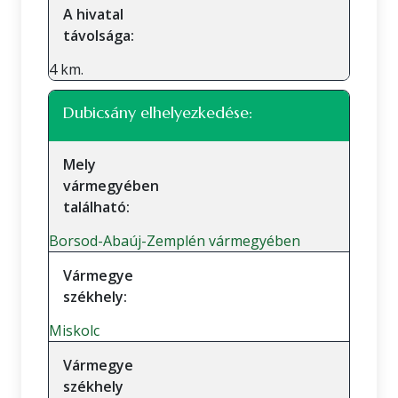
A hivatal
távolsága:
4 km.
Dubicsány elhelyezkedése:
Mely
vármegyében
található:
Borsod-Abaúj-Zemplén vármegyében
Vármegye
székhely:
Miskolc
Vármegye
székhely