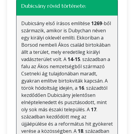
Dubicsány rövid története:
Dubicsány első írásos említése
1269
-ből
származik, amikor is Dubychan néven
egy királyi oklevél említi. Ekkoriban a
Borsod nembeli Ákos család birtokában
állt a terület, mely eredetileg királyi
vadászterület volt. A
14-15
. században a
falu az Ákos nemzetségből származó
Csetneki ág tulajdonában maradt,
gyakran említve birtokviták kapcsán. A
török hódoltság idején, a
16
. századtól
kezdődően Dubicsány jelentősen
elnéptelenedett és pusztásodott, mint
oly sok más északi település. A
17
.
században kezdődött meg az
újjáépülése és a református hit gyökeret
verése a közösségben. A
18
. században