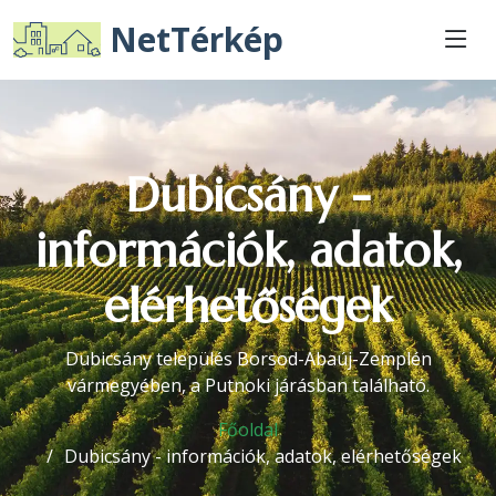
NetTérkép
Dubicsány -
információk, adatok,
elérhetőségek
Dubicsány település Borsod-Abaúj-Zemplén
vármegyében, a Putnoki járásban található.
Főoldal
Dubicsány - információk, adatok, elérhetőségek