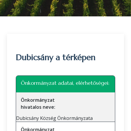
Dubicsány a térképen
Leaflet
|
©
OpenStreetMap
közreműködők
+
Önkormányzat adatai, elérhetőségei:
−
Önkormányzat
hivatalos neve:
Dubicsány Község Önkormányzata
Önkormányzat