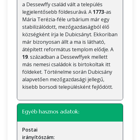
a Dessewffy család vált a település
legjelentősebb földesurává. A
1773
-as
Mária Terézia-féle urbárium már egy
stabilizálódott, mezőgazdaságból élő
községként írja le Dubicsányt. Ekkoriban
már bizonyosan állt a ma is látható,
átépített református templom elődje. A
19
. században a Dessewffyek mellett
más nemesi családok is birtokoltak itt
földeket. Történelme során Dubicsány
alapvetően mezőgazdasági jellegű,
kisebb borsodi településként fejlődött.
Egyéb hasznos adatok:
Postai
irányítószám: