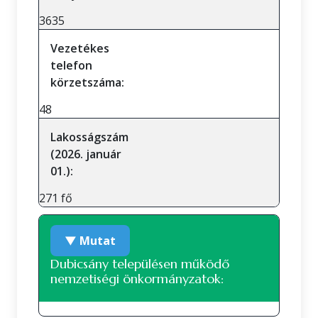
3635
Vezetékes
telefon
körzetszáma:
48
Lakosságszám
(2026. január
01.):
271 fő
▼ Mutat
Dubicsány településen működő
nemzetiségi önkormányzatok: