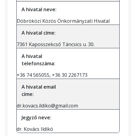
A hivatal neve:
Döbröközi Közös Önkormányzati Hivatal
A hivatal címe:
7361 Kaposszekcső Táncsics u. 30.
A hivatal
telefonszáma:
+36 74 565055, +36 30 2267173
A hivatal email
címe:
dr.kovacs.ildiko@gmail.com
Jegyző neve:
dr. Kovács Ildikó