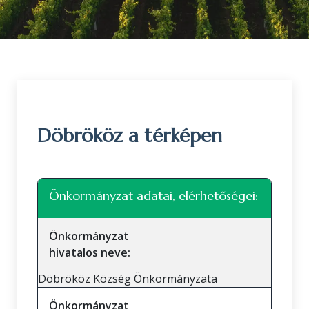
Döbrököz a térképen
Leaflet
|
©
OpenStreetMap
közreműködők
+
Önkormányzat adatai, elérhetőségei:
−
Önkormányzat
hivatalos neve:
Döbrököz Község Önkormányzata
Önkormányzat