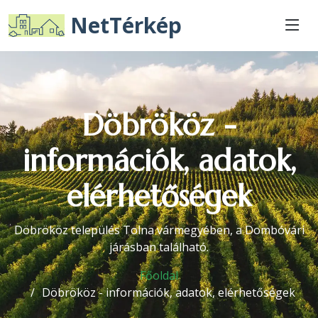
NetTérkép
Döbrököz -
információk, adatok,
elérhetőségek
Döbrököz település Tolna vármegyében, a Dombóvári
járásban található.
Főoldal
Döbrököz - információk, adatok, elérhetőségek