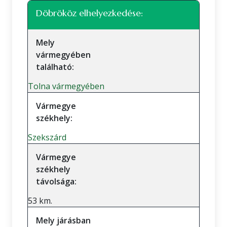
Döbrököz elhelyezkedése:
Mely
vármegyében
található:
Tolna vármegyében
Vármegye
székhely:
Szekszárd
Vármegye
székhely
távolsága:
53 km.
Mely járásban