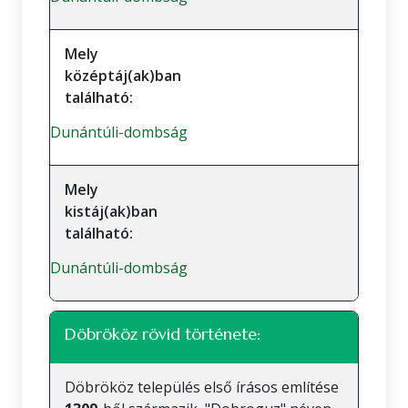
Mely
középtáj(ak)ban
található:
Dunántúli-dombság
Mely
kistáj(ak)ban
található:
Dunántúli-dombság
Döbrököz rövid története:
Döbrököz település első írásos említése