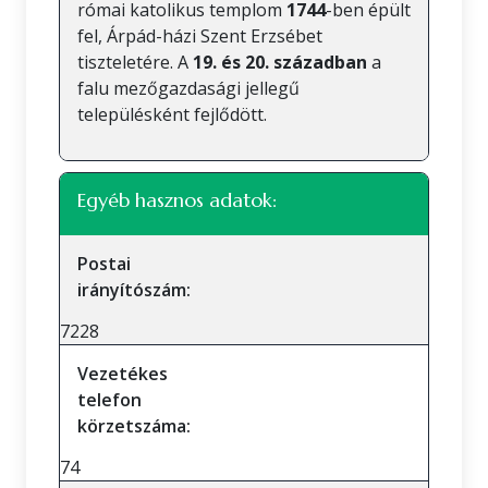
római katolikus templom
1744
-ben épült
fel, Árpád-házi Szent Erzsébet
tiszteletére. A
19. és 20. században
a
falu mezőgazdasági jellegű
településként fejlődött.
Egyéb hasznos adatok:
Postai
irányítószám:
7228
Vezetékes
telefon
körzetszáma:
74