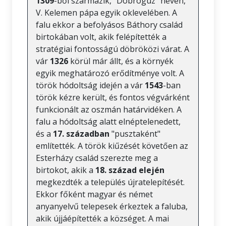
1309
-ből származik, "Dobroguz" néven,
V. Kelemen pápa egyik oklevelében. A
falu ekkor a befolyásos Báthory család
birtokában volt, akik felépítették a
stratégiai fontosságú döbröközi várat. A
vár
1326
körül már állt, és a környék
egyik meghatározó erődítménye volt. A
török hódoltság idején a vár
1543
-ban
török kézre került, és fontos végvárként
funkcionált az oszmán határvidéken. A
falu a hódoltság alatt elnéptelenedett,
és a
17. században
"pusztaként"
említették. A török kiűzését követően az
Esterházy család szerezte meg a
birtokot, akik a
18. század elején
megkezdték a település újratelepítését.
Ekkor főként magyar és német
anyanyelvű telepesek érkeztek a faluba,
akik újjáépítették a községet. A mai