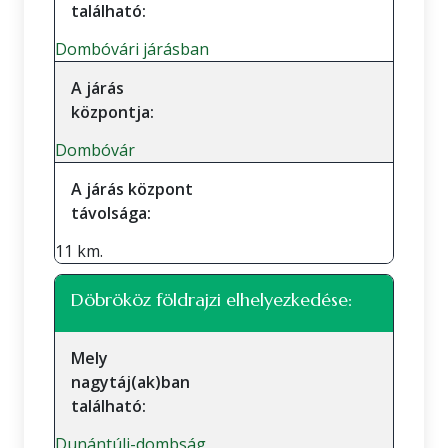
található:
Dombóvári járásban
A járás
központja:
Dombóvár
A járás központ
távolsága:
11 km.
Döbrököz földrajzi elhelyezkedése:
Mely
nagytáj(ak)ban
található:
Dunántúli-dombság