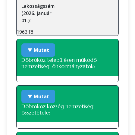
Lakosságszám
(2026. január
01.):
1963 fő
▼ Mutat
Döbrököz településen működő
nemzetiségi önkormányzatok:
Roma nemzetiségi önkormányzat
▼ Mutat
Döbrököz község nemzetiségi
összetétele: