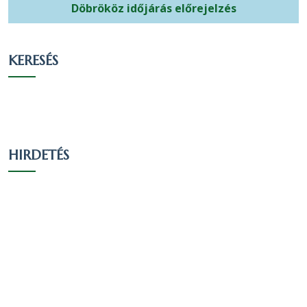
katolikus
Döbrököz időjárás előrejelzés
ortodox
3
0.17 %
0.15 %
Egy
KERESÉS
valláshoz
269
15.11 %
13.55 %
sem tartozik
Nem
543
30.51 %
27.36 %
nyilatkozott
HIRDETÉS
Vallási összetétel a 2011-es
népszámlálás alapján
A 2011-es népszámlálás során 2033 fő
nyilatkozott a vallási hovatartozásáról. Ez a
lakónépesség (2047 fő) 99.32 százaléka. 1342
fő vallotta magát Római katolikus valláshoz
tartozónak, ez a nyilatkozók 66.01 százaléka,