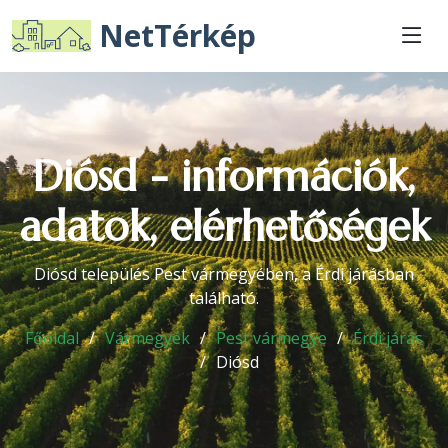
NetTérkép
Diósd - információk,
adatok, elérhetőségek
Diósd település Pest vármegyében, a Érdi járásban
található.
Főoldal
Vármegyék
Pest vármegye
Érdi járás
Diósd