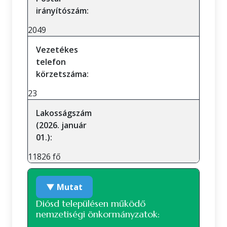
irányítószám:
2049
Vezetékes
telefon
körzetszáma:
23
Lakosságszám
(2026. január
01.):
11826 fő
▼ Mutat
Diósd településen működő
nemzetiségi önkormányzatok: