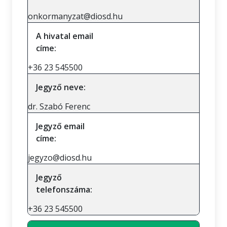
onkormanyzat@diosd.hu
A hivatal email
címe:
+36 23 545500
Jegyző neve:
dr. Szabó Ferenc
Jegyző email
címe:
jegyzo@diosd.hu
Jegyző
telefonszáma:
+36 23 545500