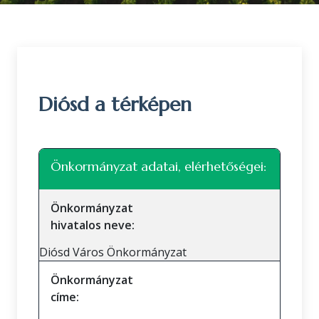
Diósd a térképen
Leaflet
|
©
OpenStreetMap
közreműködők
+
Önkormányzat adatai, elérhetőségei:
−
Önkormányzat
hivatalos neve:
Diósd Város Önkormányzat
Önkormányzat
címe: