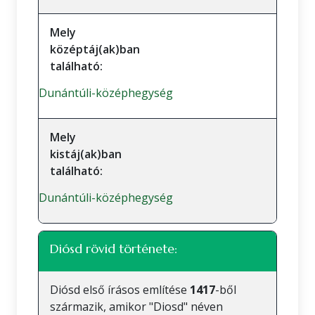
Mely
középtáj(ak)ban
található:
Dunántúli-középhegység
Mely
kistáj(ak)ban
található:
Dunántúli-középhegység
Diósd rövid története:
Diósd első írásos említése
1417
-ből
származik, amikor "Diosd" néven