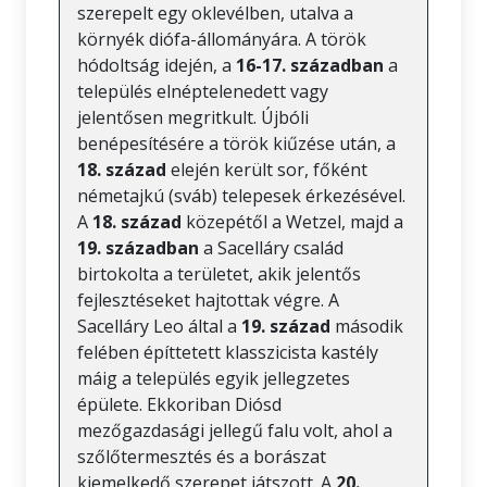
szerepelt egy oklevélben, utalva a
környék diófa-állományára. A török
hódoltság idején, a
16-17. században
a
település elnéptelenedett vagy
jelentősen megritkult. Újbóli
benépesítésére a török kiűzése után, a
18. század
elején került sor, főként
németajkú (sváb) telepesek érkezésével.
A
18. század
közepétől a Wetzel, majd a
19. században
a Sacelláry család
birtokolta a területet, akik jelentős
fejlesztéseket hajtottak végre. A
Sacelláry Leo által a
19. század
második
felében építtetett klasszicista kastély
máig a település egyik jellegzetes
épülete. Ekkoriban Diósd
mezőgazdasági jellegű falu volt, ahol a
szőlőtermesztés és a borászat
kiemelkedő szerepet játszott. A
20.