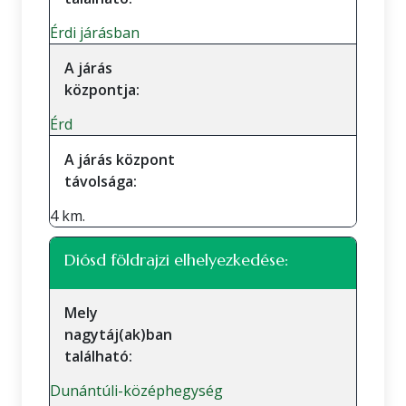
Érdi járásban
A járás
központja:
Érd
A járás központ
távolsága:
4 km.
Diósd földrajzi elhelyezkedése:
Mely
nagytáj(ak)ban
található:
Dunántúli-középhegység