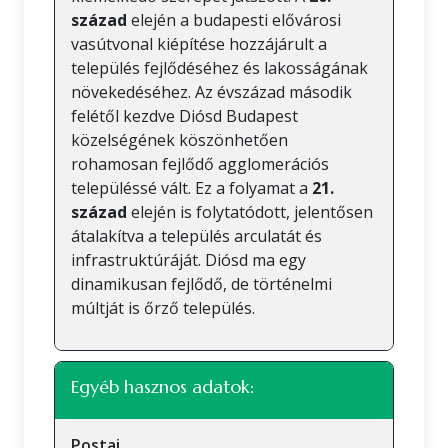
század
elején a budapesti elővárosi
vasútvonal kiépítése hozzájárult a
település fejlődéséhez és lakosságának
növekedéséhez. Az évszázad második
felétől kezdve Diósd Budapest
közelségének köszönhetően
rohamosan fejlődő agglomerációs
településsé vált. Ez a folyamat a
21.
század
elején is folytatódott, jelentősen
átalakítva a település arculatát és
infrastruktúráját. Diósd ma egy
dinamikusan fejlődő, de történelmi
múltját is őrző település.
Egyéb hasznos adatok:
Postai