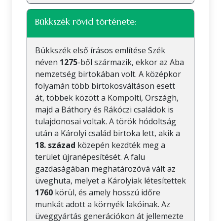
Bükkszék rövid története:
Bükkszék első írásos említése Szék
néven
1275
-ből származik, ekkor az Aba
nemzetség birtokában volt. A középkor
folyamán több birtokosváltáson esett
át, többek között a Kompolti, Országh,
majd a Báthory és Rákóczi családok is
tulajdonosai voltak. A török hódoltság
után a Károlyi család birtoka lett, akik a
18. század
közepén kezdték meg a
terület újranépesítését. A falu
gazdaságában meghatározóvá vált az
üveghuta, melyet a Károlyiak létesítettek
1760
körül, és amely hosszú időre
munkát adott a környék lakóinak. Az
üveggyártás generációkon át jellemezte