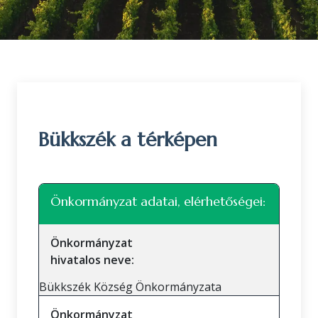
Bükkszék a térképen
Leaflet
|
©
OpenStreetMap
közreműködők
+
Önkormányzat adatai, elérhetőségei:
−
Önkormányzat
hivatalos neve:
Bükkszék Község Önkormányzata
Önkormányzat