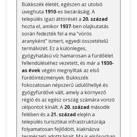
Bükkszék életét, egészen az utolsó
üveghuta
1910
-es bezárásáig. A
település igazi áttörését a
20. század
hozta el, amikor
1937
-ben olajkutatás
során fedezték fel a ma "vörös
aranyként" ismert, egyedi összetételű
termálvizét. Ez a különleges,
gyógyhatású víz hamarosan a fürdőélet
fellendüléséhez vezetett, és már a
1930-
as évek
végén megnyíltak az első
fürdőintézmények. Bükkszék
fokozatosan népszerű üdülőhellyé és
gyógyfürdővé vált, amely a környező
régió és az egész ország számára vonzó
célpontot kínált. A
20. század
második
felében és a
21. század
elején a
település turisztikai infrastruktúrája
folyamatosan fejlődött, kiaknázva
természeti adottságait. Ma is elsősorban