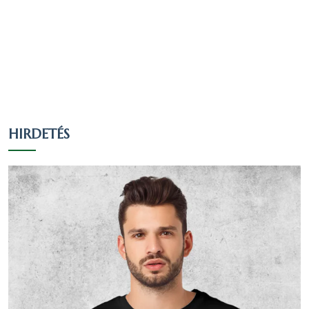
40 fő úgy nyilatkozott, hogy egy valláshoz
sem tartozik, ez a nyilatkozók 5.46
százaléka, a teljes lakosság 5.29 százaléka.
125 fő nem nyilatkozott a vallási
hovatartozásáról, ez a nyilatkozók 17.05
százaléka, a teljes lakosság 16.53
HIRDETÉS
százaléka.
Nézzük táblázatos formában, részletesen:
Arány a
Arány a
válaszadók
lakosok
Vallás
Fő
között
között
(733 fő)
(756 fő)
Római
537
73.26 %
71.03 %
katolikus