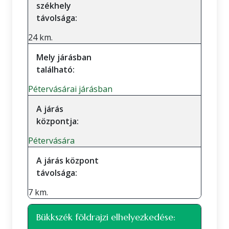
székhely
távolsága:
24 km.
Mely járásban
található:
Pétervásárai járásban
A járás
központja:
Pétervására
A járás központ
távolsága:
7 km.
Bükkszék földrajzi elhelyezkedése: