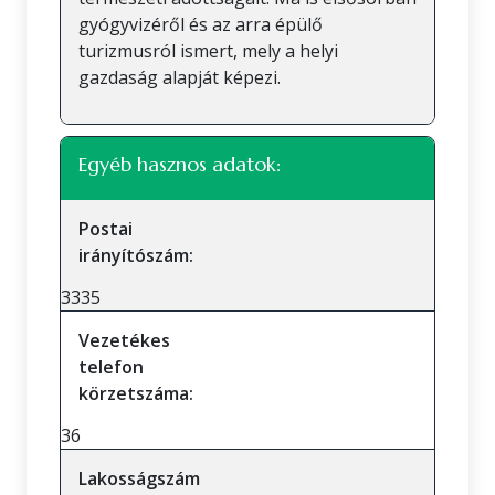
gyógyvizéről és az arra épülő
turizmusról ismert, mely a helyi
gazdaság alapját képezi.
Egyéb hasznos adatok:
Postai
irányítószám:
3335
Vezetékes
telefon
körzetszáma:
36
Lakosságszám