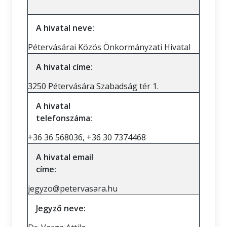
A hivatal neve:
Pétervásárai Közös Önkormányzati Hivatal
A hivatal címe:
3250 Pétervására Szabadság tér 1.
A hivatal
telefonszáma:
+36 36 568036, +36 30 7374468
A hivatal email
címe:
jegyzo@petervasara.hu
Jegyző neve: