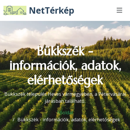
NetTérkép
Bükkszék -
információk, adatok,
elérhetőségek
Bükkszék település Heves vármegyében, a Pétervásárai
járásban található.
Főoldal
Bükkszék - információk, adatok, elérhetőségek